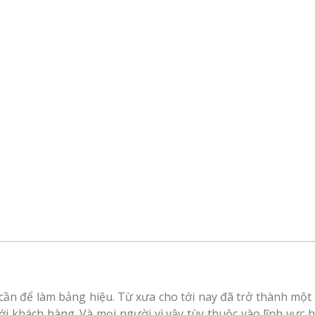
ần để làm bảng hiệu. Từ xưa cho tới nay đã trở thành một
ới khách hàng. Và mọi người vì vậy tùy thuộc vào lĩnh vực