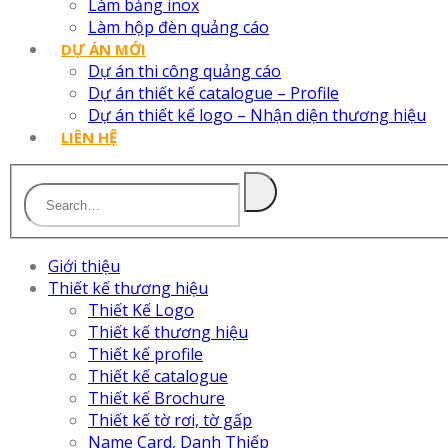
Làm bảng inox
Làm hộp đèn quảng cáo
DỰ ÁN MỚI
Dự án thi công quảng cáo
Dự án thiết kế catalogue – Profile
Dự án thiết kế logo – Nhận diện thương hiệu
LIÊN HỆ
Giới thiệu
Thiết kế thương hiệu
Thiết Kế Logo
Thiết kế thương hiệu
Thiết kế profile
Thiết kế catalogue
Thiết kế Brochure
Thiết kế tờ rơi, tờ gấp
Name Card, Danh Thiếp