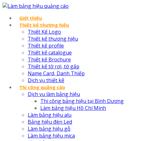
Giới thiệu
Thiết kế thương hiệu
Thiết Kế Logo
Thiết kế thương hiệu
Thiết kế profile
Thiết kế catalogue
Thiết kế Brochure
Thiết kế tờ rơi, tờ gấp
Name Card, Danh Thiếp
Dịch vụ thiết kế
Thi công quảng cáo
Dịch vu làm bảng hiệu
Thi công bảng hiệu tại Bình Dương
Làm bảng hiệu Hồ Chí Minh
Làm bảng hiệu alu
Bảng hiệu đèn Led
Làm bảng hiệu gỗ
Làm bảng hiệu mica