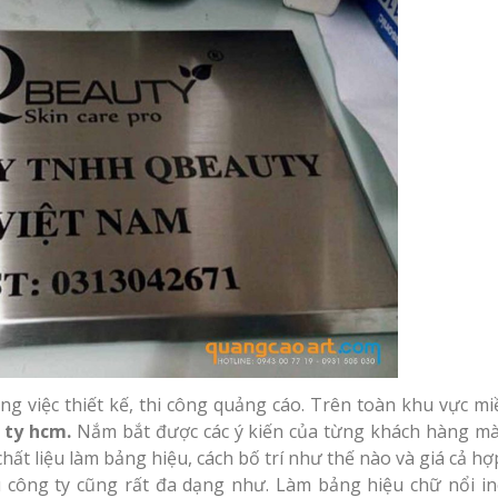
g việc thiết kế, thi công quảng cáo. Trên toàn khu vực m
 ty hcm.
Nắm bắt được các ý kiến của từng khách hàng m
hất liệu làm bảng hiệu, cách bố trí như thế nào và giá cả hợp
u công ty cũng rất đa dạng như. Làm bảng hiệu chữ nổi in