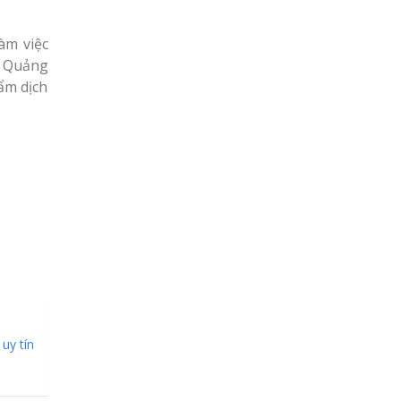
àm việc
n Quảng
ẩm dịch
uy tín