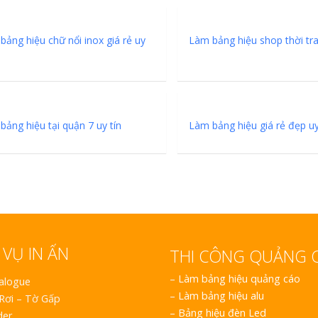
bảng hiệu chữ nổi inox giá rẻ uy
Làm bảng hiệu shop thời tr
bảng hiệu tại quận 7 uy tín
Làm bảng hiệu giá rẻ đẹp uy
 VỤ IN ẤN
THI CÔNG QUẢNG 
–
Làm bảng hiệu quảng cáo
talogue
–
Làm bảng hiệu alu
 Rơi – Tờ Gấp
–
Bảng hiệu đèn Led
der