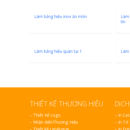
Làm bảng hiệu inox ăn mòn
Làm 
tín
Làm bảng hiệu quận tại 1
Làm 
THIẾT KẾ THƯƠNG HIỆU
DỊCH
–
Thiết Kế Logo
– In Ca
–
Nhận diệnThương Hiệu
– In Tờ
–
Thiết kế catalogue
– In Fol