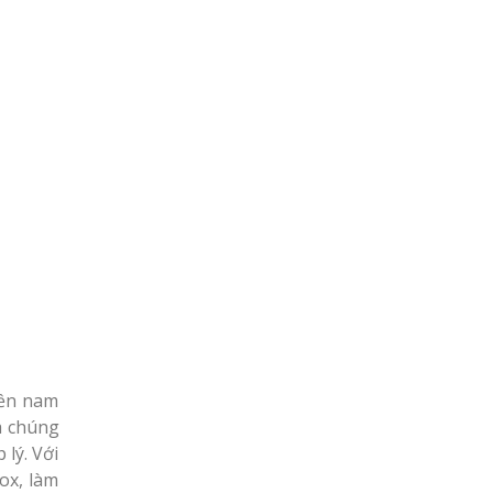
iền nam
à chúng
 lý. Với
ox, làm