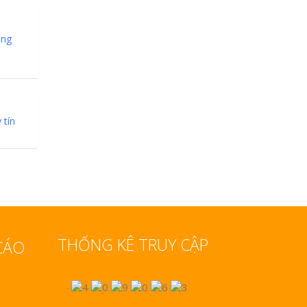
ang
 tín
THỐNG KÊ TRUY CẬP
CÁO