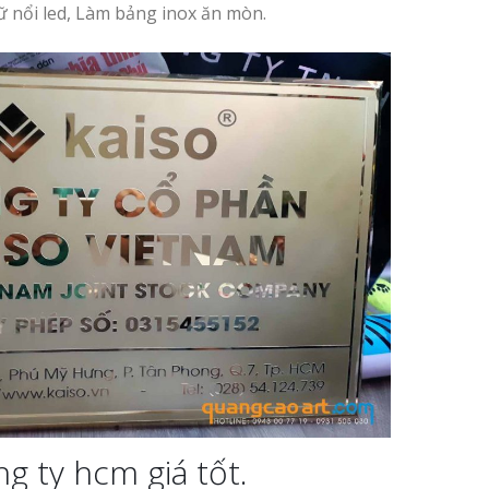
ữ nổi led, Làm bảng inox ăn mòn.
g ty hcm giá tốt.