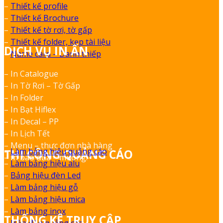
–
Thiết kế profile
–
Thiết kế Brochure
–
Thiết kế tờ rơi, tờ gấp
–
Thiết kế folder, kẹp tài liệu
DỊCH VỤ IN ẤN
–
Name card – Danh thiếp
– In Catalogue
– In Tờ Rơi – Tờ Gấp
– In Folder
– In Bạt Hiflex
– In Decal – PP
– In Lịch Tết
– Menu – thực đơn nhà hàng
–
Làm bảng hiệu quảng cáo
THI CÔNG QUẢNG CÁO
– In bao đũa – muỗng.
–
Làm bảng hiệu alu
–
Bảng hiệu đèn Led
–
Làm bảng hiệu gỗ
–
Làm bảng hiệu mica
–
Làm bảng inox
THỐNG KÊ TRUY CẬP
–
Hộp đèn quảng cáo