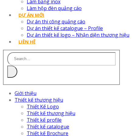
Làm bảng inox
Làm hộp đèn quảng cáo
DỰ ÁN MỚI
Dự án thi công quảng cáo
Dự án thiết kế catalogue – Profile
Dự án thiết kế logo – Nhận diện thương hiệu
LIÊN HỆ
Giới thiệu
Thiết kế thương hiệu
Thiết Kế Logo
Thiết kế thương hiệu
Thiết kế profile
Thiết kế catalogue
Thiết kế Brochure