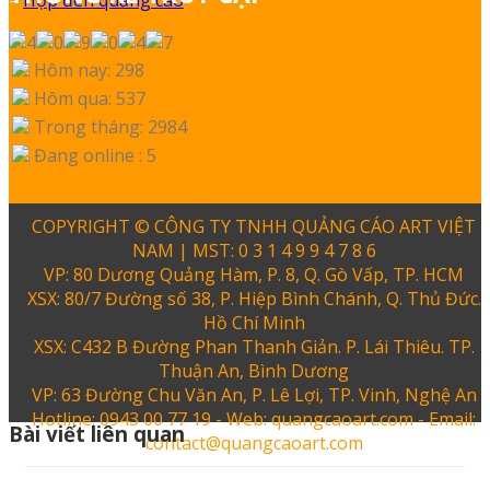
Hôm nay: 298
Hôm qua: 537
Trong tháng: 2984
Đang online : 5
COPYRIGHT © CÔNG TY TNHH QUẢNG CÁO ART VIỆT
NAM | MST: 0 3 1 4 9 9 4 7 8 6
VP: 80 Dương Quảng Hàm, P. 8, Q. Gò Vấp, TP. HCM
XSX: 80/7 Đường số 38, P. Hiệp Bình Chánh, Q. Thủ Đức.
Hồ Chí Minh
XSX: C432 B Đường Phan Thanh Giản. P. Lái Thiêu. TP.
Thuận An, Bình Dương
VP: 63 Đường Chu Văn An, P. Lê Lợi, TP. Vinh, Nghệ An
Hotline: 0943 00 77 19 - Web: quangcaoart.com - Email:
Bài viết liên quan
contact@quangcaoart.com