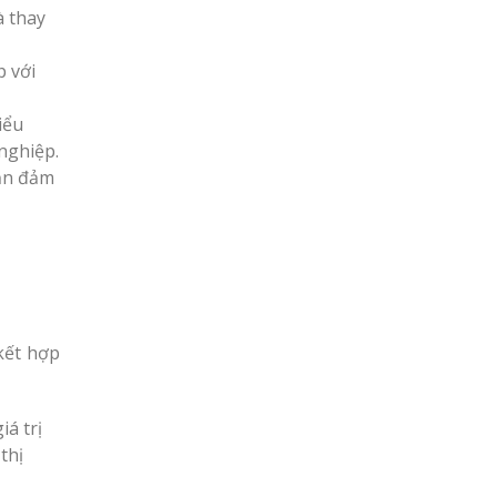
à thay
p với
iểu
nghiệp.
vẫn đảm
 kết hợp
iá trị
thị