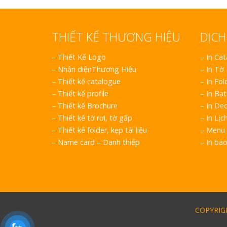
THIẾT KẾ THƯƠNG HIỆU
DỊCH
–
Thiết Kế Logo
– In Ca
–
Nhận diệnThương Hiệu
– In Tờ
–
Thiết kế catalogue
– In Fol
–
Thiết kế profile
– In Bạt
–
Thiết kế Brochure
– In Dec
–
Thiết kế tờ rơi, tờ gấp
– In Lịc
–
Thiết kế folder, kẹp tài liệu
– Menu 
–
Name card – Danh thiếp
– In ba
COPYRIGH