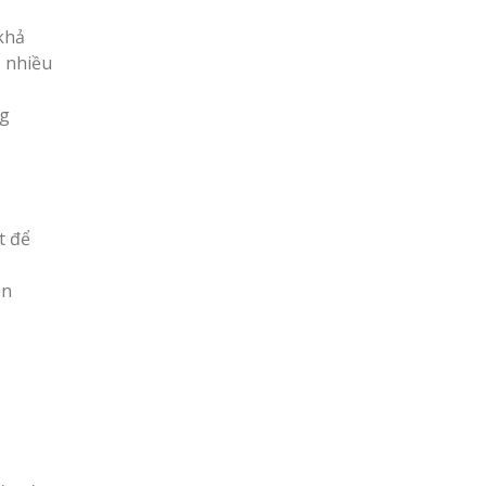
 khả
ó nhiều
ng
t để
ện