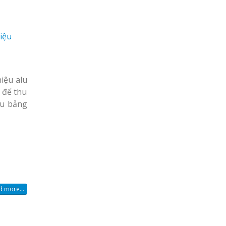
iệu
iệu alu
 để thu
ẫu bảng
 more...