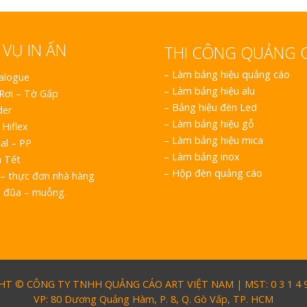
 VỤ IN ẤN
THI CÔNG QUẢNG 
–
Làm bảng hiệu quảng cáo
talogue
–
Làm bảng hiệu alu
 Rơi – Tờ Gấp
–
Bảng hiệu đèn Led
der
–
Làm bảng hiệu gỗ
 Hiflex
–
Làm bảng hiệu mica
al – PP
–
Làm bảng inox
h Tết
–
Hộp đèn quảng cáo
– thực đơn nhà hàng
o đũa – muỗng.
T © CÔNG TY TNHH QUẢNG CÁO ART VIỆT NAM | MST: 0 3 1 4 9 
VP: 80 Dương Quảng Hàm, P. 8, Q. Gò Vấp, TP. HCM