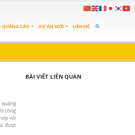
G QUẢNG CÁO
DỰ ÁN MỚI
LIÊN HỆ
BÀI VIẾT LIÊN QUAN
u quảng
thi công
 hợp với
út được