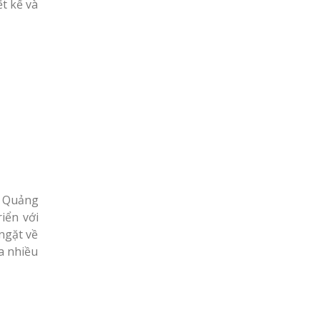
t kế và
. Quảng
riển với
ngặt về
a nhiều