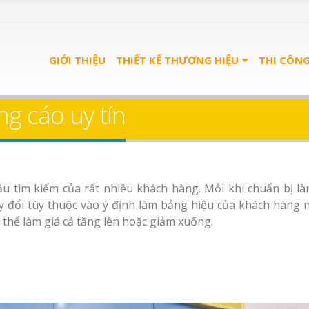
u Quán
Bảng Hiệu Salon Tóc
 Dương
GIỚI THIỆU
Vinh Thu Hút Mọi
THIẾT KẾ THƯƠNG HIỆU
THI CÔN
Ánh Nhìn
g cáo uy tín
u trà
Bảng Hiệu Nhà Hàng
ơng
Nghệ An Độc Đáo
u spa
Thi Công Bảng Hiệu
u tìm kiếm của rất nhiều khách hàng. Mỗi khi chuẩn bị l
nh
Trọn Gói Nghệ An
Làm bảng hiệu gỗ tại
Làm Biển Hiệu Qu
y đổi tùy thuộc vào ý định làm bảng hiệu của khách hàng 
Gía Xưởng
Nha Trang
Phê Bình Dương 
ó thể làm giá cả tăng lên hoặc giảm xuống.
Gói
n quảng
Sửa chữa biển quảng
 Bình
cáo Nghệ An uy tín
Bảng gỗ treo cửa theo
Làm bảng hiệu trà
yêu cầu
Bình Dương
Làm biển hiệu chữ