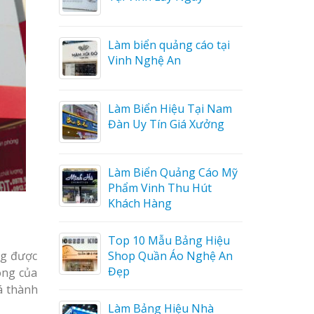
Làm biển hiệu tại Vinh
o tại
Nghệ An
Mẫu biển quán cà phê
i Nam
bằng gỗ đẹp
ưởng
Mẫu biển hiệu gỗ vintage
Cáo Mỹ
ấn tượng
út
Làm biển gỗ tại Ninh
 Hiệu
Binh đẹp giá rẻ
ng được
hệ An
ông của
á thành
Làm biển gỗ tại Hà Giang
đẹp giá rẻ
hà