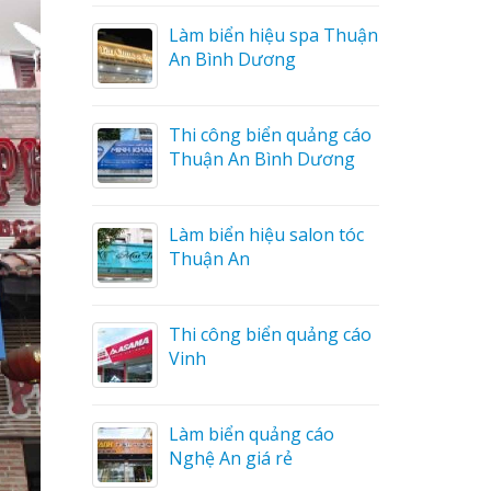
a Thuận
Thi Công Bảng Hiệu
Trọn Gói Nghệ An Gía
Xưởng
ng cáo
Sửa chữa biển quảng cáo
ương
Nghệ An uy tín
on tóc
Làm biển hiệu chữ inox
tại Vinh Nghệ An
ng cáo
Công ty quảng cáo tại
Vinh Nghệ An
áo
Làm biển hiệu spa tại
Vinh Nghệ An