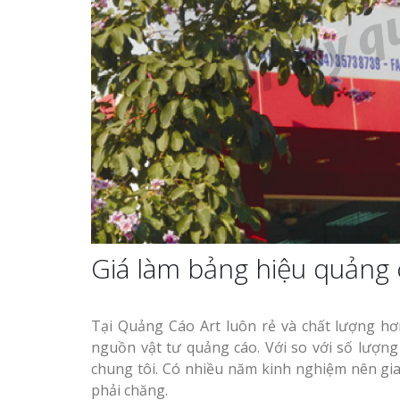
Xưởng
Làm biển hiệu tại Vinh
Làm Biển Qu
Nghệ An
Mỹ Phẩm Vin
Hút Khách H
Mẫu biển quán cà phê
Top 10 Mẫu 
bằng gỗ đẹp
Hiệu Shop Q
Nghệ An Đẹp
Mẫu biển hiệu gỗ vintage
ấn tượng
Làm Bảng Hi
Thuốc Nghệ 
Giá làm bảng hiệu quảng c
Chuẩn GPP
Làm biển gỗ tại Ninh
Binh đẹp giá rẻ
Làm Hộp Đèn
Tại Quảng Cáo Art luôn rẻ và chất lượng hơ
Mỏng Nghệ 
nguồn vật tư quảng cáo. Với so với số lượng
Hút
chung tôi. Có nhiều năm kinh nghiệm nên gi
Làm biển gỗ tại Hà Giang
phải chăng.
đẹp giá rẻ