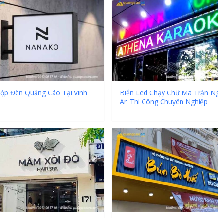
ộp Đèn Quảng Cáo Tại Vinh
Biển Led Chạy Chữ Ma Trận N
An Thi Công Chuyên Nghiệp