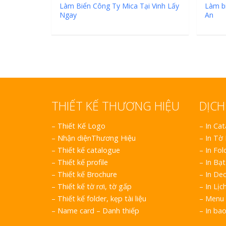
Làm Biển Công Ty Mica Tại Vinh Lấy
Làm bi
Ngay
An
THIẾT KẾ THƯƠNG HIỆU
DỊCH
–
Thiết Kế Logo
– In Ca
–
Nhận diệnThương Hiệu
– In Tờ
–
Thiết kế catalogue
– In Fol
–
Thiết kế profile
– In Bạt
–
Thiết kế Brochure
– In Dec
–
Thiết kế tờ rơi, tờ gấp
– In Lịc
–
Thiết kế folder, kẹp tài liệu
– Menu 
–
Name card – Danh thiếp
– In ba