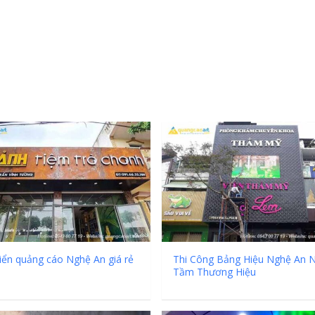
Thuốc Nghệ An C
GPP
Làm Hộp Đèn Siê
Nghệ An Thu Hút
iển quảng cáo Nghệ An giá rẻ
Thi Công Bảng Hiệu Nghệ An 
Tầm Thương Hiệu