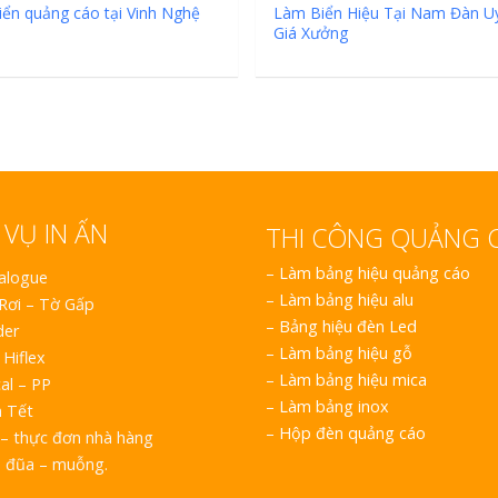
ển quảng cáo tại Vinh Nghệ
Làm Biển Hiệu Tại Nam Đàn Uy
Giá Xưởng
 VỤ IN ẤN
THI CÔNG QUẢNG 
–
Làm bảng hiệu quảng cáo
talogue
–
Làm bảng hiệu alu
 Rơi – Tờ Gấp
–
Bảng hiệu đèn Led
der
–
Làm bảng hiệu gỗ
 Hiflex
–
Làm bảng hiệu mica
al – PP
–
Làm bảng inox
h Tết
–
Hộp đèn quảng cáo
– thực đơn nhà hàng
o đũa – muỗng.