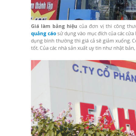
Làm Hộp Đèn
Cáo Tại Vinh 
Làm biển led tại Vinh
Nghệ An giá rẻ
Giá làm bảng hiệu
của đơn vị thi công thư
quảng cáo
sử dụng vào mục đích của các cửa 
Biển Led Chạ
Ma Trận Ngh
dụng bình thường thì giá cả sẽ giảm xuống. C
Thiết kế Profile tại Vinh
Thi Công Ch
tốt. Của các nhà sản xuất uy tin như nhật bản,
Nghệ An
Nghiệp
Làm biển alu chữ nổi tại
Làm Biển Côn
Vinh Nghệ An
Mica Tại Vinh
Ngay
Thiết kế hồ sơ năng lực
Làm biển quả
tại Vinh Nghệ An
tại Vinh Ngh
Làm biển hiệu quán cà
Làm Biển Hiệ
phê tại Vinh Nghệ An
Nam Đàn Uy T