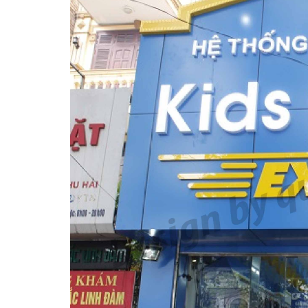
Làm biển hiệ
tóc Thuận An
Thi Công Bảng Hiệu
Trọn Gói Nghệ An Gía
Xưởng
Thi công biể
cáo Vinh
Sửa chữa biển quảng cáo
Nghệ An uy tín
Làm biển quả
Nghệ An giá 
Làm biển hiệu chữ inox
tại Vinh Nghệ An
Thi Công Bản
Nghệ An Nâ
Công ty quảng cáo tại
Thương Hiệu
Vinh Nghệ An
Làm Biển Led
Rẻ Tại Vinh G
Làm biển hiệu spa tại
Hiệu Quả
Vinh Nghệ An