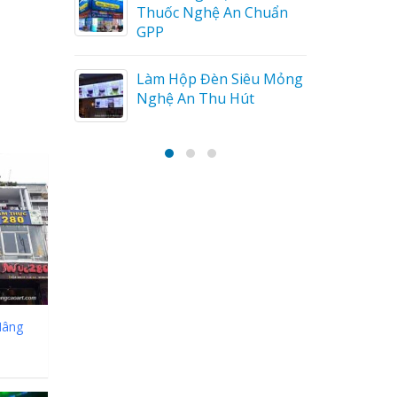
huẩn
Bảng gỗ treo cửa
handmade cổ điển
u Mỏng
Nâng