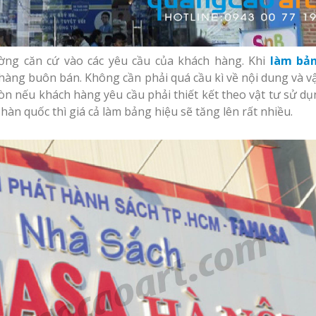
Làm biển alu chữ nổi
 Quảng
tại Vinh Nghệ An
Thi Công Bảng Hi
Giá Rẻ
Nghệ An Nâng T
Thương Hiệu
ờng căn cứ vào các yêu cầu của khách hàng. Khi
làm bản
Thiết kế hồ sơ năng
hàng buôn bán. Không cần phải quá cầu kì về nội dung và vậ
y Chữ
lực tại Vinh Nghệ An
ệ An
òn nếu khách hàng yêu cầu phải thiết kết theo vật tư sử dụ
Làm Biển Led Vẫy 
uyên
 hàn quốc thì giá cả làm bảng hiệu sẽ tăng lên rất nhiều.
Tại Vinh Giải Pháp
Quả
Làm biển hiệu quán
cà phê tại Vinh Nghệ
g Ty
An
Làm Hộp Đèn Quả
 Lấy
Tại Vinh Giá Rẻ
Làm biển hiệu tại
Vinh Nghệ An
Biển Led Chạy Ch
ng cáo
Trận Nghệ An Thi
ệ An
Chuyên Nghiệp
Mẫu biển quán cà
phê bằng gỗ đẹp
u Tại
Làm Biển Công Ty
ín Giá
Tại Vinh Lấy Ngay