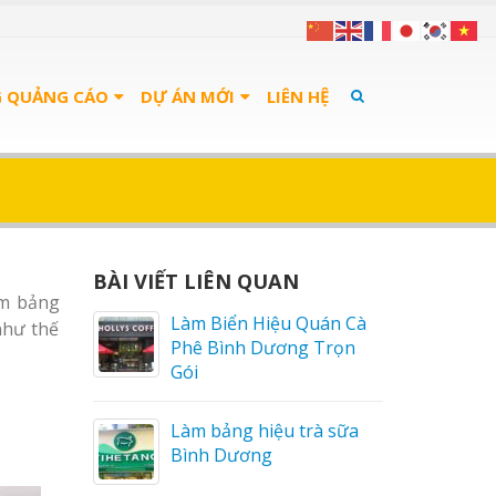
G QUẢNG CÁO
DỰ ÁN MỚI
LIÊN HỆ
BÀI VIẾT LIÊN QUAN
àm bảng
án Cà
Bảng Hiệu Salon Tóc
như thế
Trọn
Vinh Thu Hút Mọi Ánh
Nhìn
 sữa
Bảng Hiệu Nhà Hàng
Nghệ An Độc Đáo