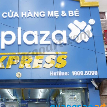
u salon
inox tại Vinh Nghệ
Làm bảng hiệu gỗ tại
Làm biển hiệu sp
An
Biên Hòa
An Bình Dương
n quảng
Công ty quảng cáo
tại Vinh Nghệ An
Làm bảng hiệu gỗ tại
Thi công biển quả
Nghệ An
Thuận An Bình D
ng cáo
Làm biển hiệu spa tại
rẻ
Vinh Nghệ An
Làm biển hiệu sal
Thuận An
g Hiệu
Làm biển led tại Vinh
ng Tầm
Nghệ An giá rẻ
Thi công biển quả
Vinh
Thiết kế Profile tại
 Vẫy Giá
Vinh Nghệ An
iải Pháp
Làm biển quảng c
Nghệ An giá rẻ