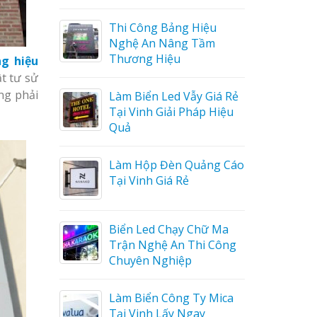
ệu
Làm biển led tại Vinh
ầm
Nghệ An giá rẻ
g hiệu
t tư sử
ng phải
Giá Rẻ
Thiết kế Profile tại Vinh
 Hiệu
Nghệ An
Làm biển alu chữ nổi tại
ng Cáo
Vinh Nghệ An
Thiết kế hồ sơ năng lực
ữ Ma
tại Vinh Nghệ An
 Công
Làm biển hiệu quán cà
 Mica
phê tại Vinh Nghệ An