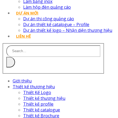
Làm bảng inox
Làm hộp đèn quảng cáo
DỰ ÁN MỚI
Dự án thi công quảng cáo
Dự án thiết kế catalogue – Profile
Dự án thiết kế logo – Nhận diện thương hiệu
LIÊN HỆ
Giới thiệu
Thiết kế thương hiệu
Thiết Kế Logo
Thiết kế thương hiệu
Thiết kế profile
Thiết kế catalogue
Thiết kế Brochure