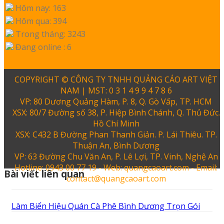
Hôm nay: 163
Hôm qua: 394
Trong tháng: 3243
Đang online : 6
COPYRIGHT © CÔNG TY TNHH QUẢNG CÁO ART VIỆT
NAM | MST: 0 3 1 4 9 9 4 7 8 6
VP: 80 Dương Quảng Hàm, P. 8, Q. Gò Vấp, TP. HCM
XSX: 80/7 Đường số 38, P. Hiệp Bình Chánh, Q. Thủ Đức.
Hồ Chí Minh
XSX: C432 B Đường Phan Thanh Giản. P. Lái Thiêu. TP.
Thuận An, Bình Dương
VP: 63 Đường Chu Văn An, P. Lê Lợi, TP. Vinh, Nghệ An
Hotline: 0943 00 77 19 - Web: quangcaoart.com - Email:
Bài viết liên quan
contact@quangcaoart.com
Làm Biển Hiệu Quán Cà Phê Bình Dương Trọn Gói