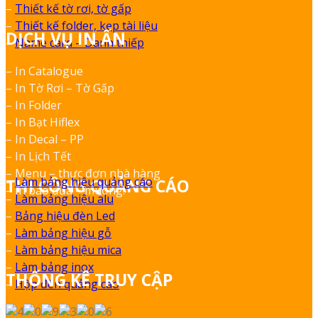
–
Thiết kế tờ rơi, tờ gấp
–
Thiết kế folder, kẹp tài liệu
DỊCH VỤ IN ẤN
–
Name card – Danh thiếp
– In Catalogue
– In Tờ Rơi – Tờ Gấp
– In Folder
– In Bạt Hiflex
– In Decal – PP
– In Lịch Tết
– Menu – thực đơn nhà hàng
–
Làm bảng hiệu quảng cáo
THI CÔNG QUẢNG CÁO
– In bao đũa – muỗng.
–
Làm bảng hiệu alu
–
Bảng hiệu đèn Led
–
Làm bảng hiệu gỗ
–
Làm bảng hiệu mica
–
Làm bảng inox
THỐNG KÊ TRUY CẬP
–
Hộp đèn quảng cáo