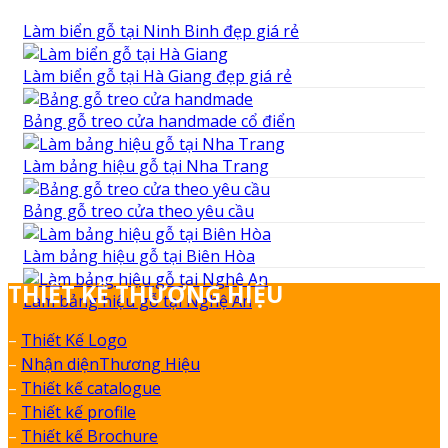
Làm biển gỗ tại Ninh Binh đẹp giá rẻ
Làm biển gỗ tại Hà Giang đẹp giá rẻ
Bảng gỗ treo cửa handmade cổ điển
Làm bảng hiệu gỗ tại Nha Trang
Bảng gỗ treo cửa theo yêu cầu
Làm bảng hiệu gỗ tại Biên Hòa
THIẾT KẾ THƯƠNG HIỆU
Làm bảng hiệu gỗ tại Nghệ An
–
Thiết Kế Logo
–
Nhận diệnThương Hiệu
–
Thiết kế catalogue
–
Thiết kế profile
–
Thiết kế Brochure