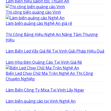
Làm biển hiệu salon tóc Thuận An
Thi công biển quảng cáo Vinh
Làm biển quảng cáo Nghệ An giá rẻ
Thi Công Bảng Hiệu Nghệ An Nâng Tầm Thương
Hiệu
Làm Biển Led Vẫy Giá Rẻ Tại Vinh Giải Pháp Hiệu Quả
Làm Hộp Đèn Quảng Cáo Tại Vinh Giá Rẻ
Biển Led Chạy Chữ Ma Trận Nghệ An Thi Công
Chuyên Nghiệp
Làm Biển Công Ty Mica Tại Vinh Lấy Ngay
Làm biển quảng cáo tại Vinh Nghệ An