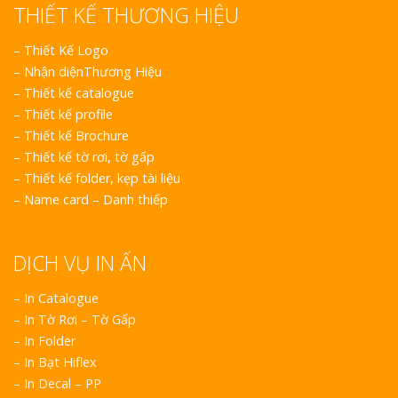
THIẾT KẾ THƯƠNG HIỆU
–
Thiết Kế Logo
–
Nhận diệnThương Hiệu
–
Thiết kế catalogue
–
Thiết kế profile
–
Thiết kế Brochure
–
Thiết kế tờ rơi, tờ gấp
–
Thiết kế folder, kẹp tài liệu
–
Name card – Danh thiếp
DỊCH VỤ IN ẤN
– In Catalogue
– In Tờ Rơi – Tờ Gấp
– In Folder
– In Bạt Hiflex
– In Decal – PP