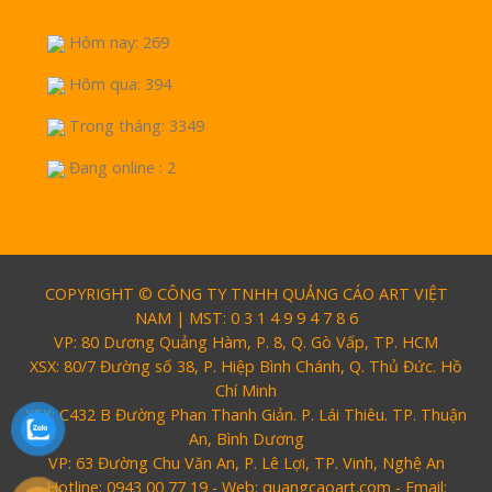
Hôm nay: 269
Hôm qua: 394
Trong tháng: 3349
Đang online : 2
COPYRIGHT © CÔNG TY TNHH QUẢNG CÁO ART VIỆT
NAM | MST: 0 3 1 4 9 9 4 7 8 6
VP: 80 Dương Quảng Hàm, P. 8, Q. Gò Vấp, TP. HCM
XSX: 80/7 Đường số 38, P. Hiệp Bình Chánh, Q. Thủ Đức. Hồ
Chí Minh
XSX: C432 B Đường Phan Thanh Giản. P. Lái Thiêu. TP. Thuận
An, Bình Dương
VP: 63 Đường Chu Văn An, P. Lê Lợi, TP. Vinh, Nghệ An
Hotline: 0943 00 77 19 - Web: quangcaoart.com - Email: