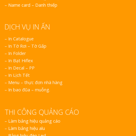
–
Name card – Danh thiếp
DỊCH VỤ IN ẤN
– In Catalogue
– In Tờ Rơi – Tờ Gấp
– In Folder
– In Bạt Hiflex
– In Decal – PP
– In Lịch Tết
– Menu – thực đơn nhà hàng
– In bao đũa – muỗng.
THI CÔNG QUẢNG CÁO
–
Làm bảng hiệu quảng cáo
–
Làm bảng hiệu alu
–
Bảng hiệu đèn Led