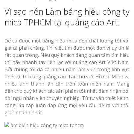
Vì sao nên Làm bảng hiệu công ty
mica TPHCM tại quảng cáo Art.
Để có được một bảng hiệu mica đẹp chất lượng tốt với
Làm Biển Côn
giá cả phải chăng. Thì việc tìm được một đơn vị uy tín là
Mica Tại Vinh Lấy Nga
rất quan trong. Nếu quý khách đang quan tâm tìm hiểu
thì hãy nhanh tay liên lạc với quảng cáo Art Việt Nam.
Làm biển quả
Bởi chúng tôi đã có nhiều năm làm việc trong lĩnh vực
tại Vinh Nghệ An
thiết kế thi công quảng cáo. Tại khu vực Hồ Chí Minh và
nhiều tỉnh thành lân cận trên toàn miền nam. Mang
Làm Biển Hiệ
đến cho quý khách các sản phẩm tốt nhất đảm nhận bới
Nam Đàn Uy Tín Giá X
đội ngũ nhân viên chuyên nghiệp. Từ tư vấn thiết kế thi
công lắp ráp luôn đáp ứng mọi yêu cầu đề ra với thời
Làm Biển Qu
gian nhanh nhất.
Mỹ Phẩm Vinh Thu Hú
Hàng