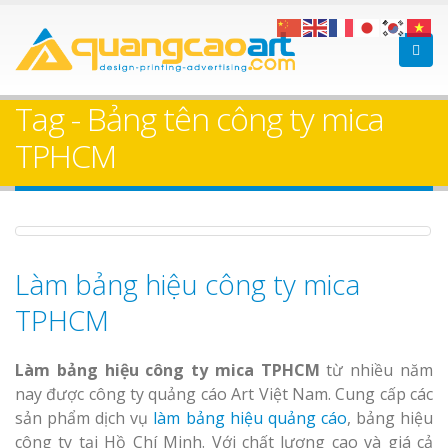
Làm bảng hiệu gỗ tại
Làm Biển Hiệ
Nha Trang
Cà Phê Bình Dương Tr
Tag - Bảng tên công ty mica
Làm bảng hiệ
TPHCM
sữa Bình Dương
Làm biển hiệ
Thuận An Bì
Bảng gỗ treo cửa
Dương
theo yêu cầu
Làm bảng hiệu công ty mica
TPHCM
Làm bảng hiệu công ty mica TPHCM
từ nhiều năm
Thi công biể
nay được công ty quảng cáo Art Việt Nam. Cung cấp các
cáo Thuận An
sản phẩm dịch vụ
làm bảng hiệu quảng cáo
, bảng hiệu
Dương
công ty tại Hồ Chí Minh. Với chất lượng cao và giá cả