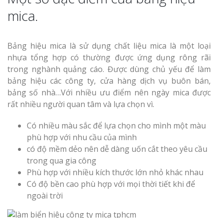
mica.
Bảng hiệu mica là sử dụng chất liệu mica là một loại
Thi Công Bản
nhựa tổng hợp có thường được ứng dụng rông rãi
Nghệ An Nâng Tầm T
trong nghành quảng cáo. Được dùng chủ yếu để làm
Hiệu
bảng hiệu các công ty, cửa hàng dịch vụ buôn bán,
bảng số nhà…Với nhiều ưu điểm nên ngày mica được
Làm Biển Led
rất nhiều người quan tâm và lựa chọn vì.
Rẻ Tại Vinh Giải Pháp 
Quả
Có nhiều màu sắc để lựa chọn cho mình một màu
phù hợp với nhu cầu của mình
Làm Hộp Đèn
có độ mềm dẻo nên dễ dàng uốn cắt theo yêu cầu
Cáo Tại Vinh Giá Rẻ
trong qua gia công
Phù hợp với nhiều kích thước lớn nhỏ khác nhau
Có độ bền cao phù hợp với mọi thời tiết khi để
Biển Led Chạ
Ma Trận Ngh
ngoài trời
Thi Công Ch
Nghiệp