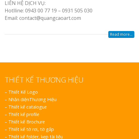
LIÊN HỆ DỊCH VỤ:
Top 10 Mẫu 
Hotlline: 0943 00 77 19 – 0931 505 030
Hiệu Shop Q
Email: contact@quangcaoart.com
Nghệ An Đẹp
Read more...
Làm Bảng Hi
THIẾT KẾ THƯƠNG HIỆU
Thuốc Nghệ An Chuẩn
–
Thiết Kế Logo
Làm Hộp Đèn
–
Nhận diệnThương Hiệu
Mỏng Nghệ 
–
Thiết kế catalogue
Hút
–
Thiết kế profile
–
Thiết kế Brochure
–
Thiết kế tờ rơi, tờ gấp
–
Thiết kế folder, kẹp tài liệu