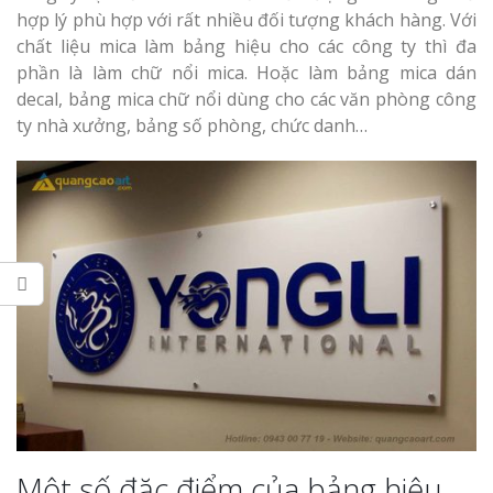
Làm bảng hiệu gỗ tại
hợp lý phù hợp với rất nhiều đối tượng khách hàng. Với
Biên Hòa
chất liệu mica làm bảng hiệu cho các công ty thì đa
phần là làm chữ nổi mica. Hoặc làm bảng mica dán
decal, bảng mica chữ nổi dùng cho các văn phòng công
ty nhà xưởng, bảng số phòng, chức danh…
Làm biển hiệ
tóc Thuận An
Làm bảng hiệu gỗ tại
Nghệ An
Thi công biể
cáo Vinh
Làm biển quả
Nghệ An giá 
Một số đặc điểm của bảng hiệu