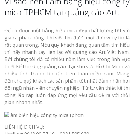
Vì sao nên Làm bảng hiệu công ty
mica TPHCM tại quảng cáo Art.
Làm biển quả
tại Vinh Nghệ An
Để có được một bảng hiệu mica đẹp chất lượng tốt với
Làm Biển Hiệ
giá cả phải chăng. Thì việc tìm được một đơn vị uy tín là
Nam Đàn Uy Tín Giá X
rất quan trong. Nếu quý khách đang quan tâm tìm hiểu
thì hãy nhanh tay liên lạc với quảng cáo Art Việt Nam.
Bởi chúng tôi đã có nhiều năm làm việc trong lĩnh vực
Làm Biển Qu
Mỹ Phẩm Vinh Thu Hú
thiết kế thi công quảng cáo. Tại khu vực Hồ Chí Minh và
Hàng
nhiều tỉnh thành lân cận trên toàn miền nam. Mang
đến cho quý khách các sản phẩm tốt nhất đảm nhận bới
đội ngũ nhân viên chuyên nghiệp. Từ tư vấn thiết kế thi
Top 10 Mẫu 
công lắp ráp luôn đáp ứng mọi yêu cầu đề ra với thời
Hiệu Shop Q
Nghệ An Đẹp
gian nhanh nhất.
LIÊN HỆ DỊCH VỤ:
Hotlline: 0943 00 77 19 – 0931 505 030