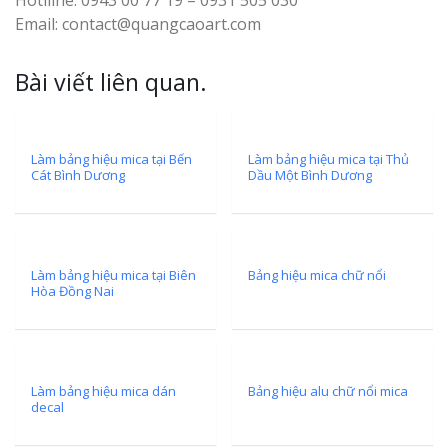
Email: contact@quangcaoart.com
Làm Bảng Hi
Bài viết liên quan.
Thuốc Nghệ An Chuẩn
Làm Hộp Đèn
Mỏng Nghệ 
Làm bảng hiệu mica tại Bến
Làm bảng hiệu mica tại Thủ
Cát Bình Dương
Dầu Một Bình Dương
Hút
Làm bảng hiệu mica tại Biên
Bảng hiệu mica chữ nổi
Hòa Đồng Nai
Bảng Hiệu Sa
Vinh Thu Hút Mọi Ánh
Làm bảng hiệu mica dán
Bảng hiệu alu chữ nổi mica
decal