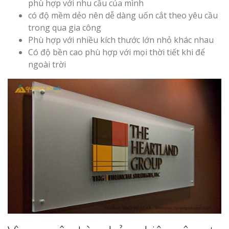
phù hợp với nhu cầu của mình
có độ mềm dẻo nên dễ dàng uốn cắt theo yêu cầu
Làm Biển Led
trong qua gia công
Rẻ Tại Vinh Giải Pháp 
Quả
Phù hợp với nhiều kích thước lớn nhỏ khác nhau
Có độ bền cao phù hợp với mọi thời tiết khi để
ngoài trời
Làm Hộp Đèn
Cáo Tại Vinh Giá Rẻ
Biển Led Chạ
Ma Trận Ngh
Thi Công Ch
Nghiệp
Làm Biển Côn
Mica Tại Vinh Lấy Nga