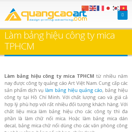
Bảng gỗ treo cửa
Làm bảng hiệ
theo yêu cầu
sữa Bình Dương
Làm bảng hiệu công ty mica
Làm biển hiệ
TPHCM
Thuận An Bì
Dương
Làm bảng hiệu công ty mica TPHCM
từ nhiều năm
Làm bảng hiệu gỗ tại
nay được công ty quảng cáo Art Việt Nam. Cung cấp các
Biên Hòa
sản phẩm dịch vụ
làm bảng hiệu quảng cáo
, bảng hiệu
Thi công biể
công ty tại Hồ Chí Minh. Với chất lượng cao và giá cả
cáo Thuận An
hợp lý phù hợp với rất nhiều đối tượng khách hàng. Với
Dương
chất liệu mica làm bảng hiệu cho các công ty thì đa
phần là làm chữ nổi mica. Hoặc làm bảng mica dán
Làm biển hiệ
decal, bảng mica chữ nổi dùng cho các văn phòng công
tóc Thuận An