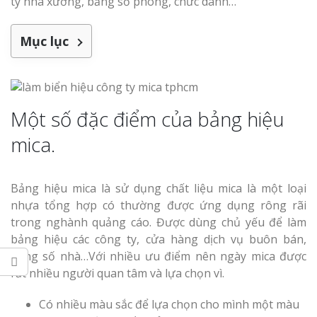
ty nhà xưởng, bảng số phòng, chức danh…
Làm bảng hiệu gỗ tại
Nghệ An
Thi công biể
Mục lục
cáo Vinh
Một số đặc điểm của bảng hiệu
Làm bảng hiệu gỗ
mica.
homestay chất lượng
Làm biển quả
Nghệ An giá 
Bảng hiệu mica là sử dụng chất liệu mica là một loại
nhựa tổng hợp có thường được ứng dụng rông rãi
trong nghành quảng cáo. Được dùng chủ yếu để làm
bảng hiệu các công ty, cửa hàng dịch vụ buôn bán,
bảng số nhà…Với nhiều ưu điểm nên ngày mica được
Thi Công Bản
rất nhiều người quan tâm và lựa chọn vì.
Nghệ An Nâng Tầm T
Hiệu
Có nhiều màu sắc để lựa chọn cho mình một màu