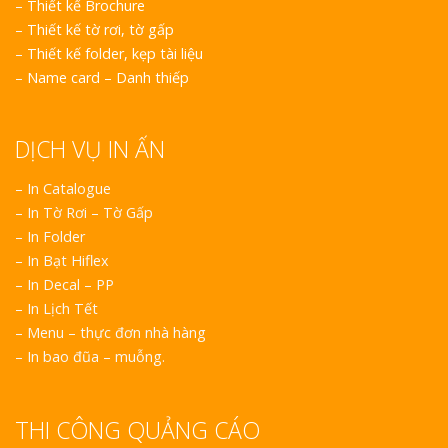
–
Thiết kế Brochure
–
Thiết kế tờ rơi, tờ gấp
–
Thiết kế folder, kẹp tài liệu
–
Name card – Danh thiếp
DỊCH VỤ IN ẤN
– In Catalogue
– In Tờ Rơi – Tờ Gấp
– In Folder
– In Bạt Hiflex
– In Decal – PP
– In Lịch Tết
– Menu – thực đơn nhà hàng
– In bao đũa – muỗng.
THI CÔNG QUẢNG CÁO