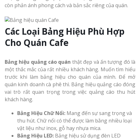
còn phản ánh phong cách và bản sắc riêng của quán.
Các Loại Bảng Hiệu Phù Hợp
Làm Biển Côn
Mica Tại Vinh Lấy Nga
Cho Quán Cafe
Làm biển quả
tại Vinh Nghệ An
Bảng hiệu quảng cáo quán
thật đẹp và ấn tượng đó là
một thắc mắc của rất nhiều khách hàng. Muốn tìm hiểu
Làm Biển Hiệ
trước khi làm bảng hiệu cho quán của mình. Để mở
Nam Đàn Uy Tín Giá X
quán kinh doanh cà phê thì. Bảng hiệu quảng cáo đóng
vai trò rất quan trọng trong việc quảng cáo thu hút
khách hàng.
Làm Biển Qu
Mỹ Phẩm Vinh Thu Hú
Bảng Hiệu Chữ Nổi:
Mang đến sự sang trọng và
Hàng
thu hút. Chữ nổi có thể được làm bằng nhiều loại
vật liệu như inox, gỗ hay nhựa mica.
Top 10 Mẫu 
Bảng Hiệu LED:
Bảng hiệu sử dụng đèn LED
Hiệu Shop Q