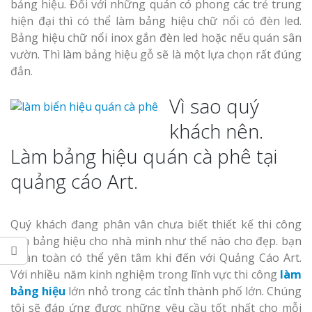
Làm bảng hiệu gỗ tại
bảng hiệu. Đối với những quán có phong các trẻ trung
Biên Hòa
hiện đại thì có thể làm bảng hiệu chữ nổi có đèn led.
Bảng hiệu chữ nổi inox gắn đèn led hoặc nếu quán sân
vườn. Thì làm bảng hiệu gỗ sẽ là một lựa chọn rất đúng
Làm biển hiệ
đắn.
tóc Thuận An
Vì sao quý
Thi công biể
Làm bảng hiệu gỗ tại
cáo Vinh
khách nên.
Nghệ An
Làm bảng hiệu quán cà phê tại
quảng cáo Art.
Quý khách đang phân vân chưa biết thiết kế thi công
Làm biển quả
làm bảng hiệu cho nhà mình như thế nào cho đẹp. bạn
Nghệ An giá 
hoàn toàn có thể yên tâm khi đến với Quảng Cáo Art.
Với nhiều năm kinh nghiệm trong lĩnh vực thi công
làm
bảng hiệu
lớn nhỏ trong các tỉnh thành phố lớn. Chúng
tôi sẽ đáp ứng được những yêu cầu tốt nhất cho mỗi