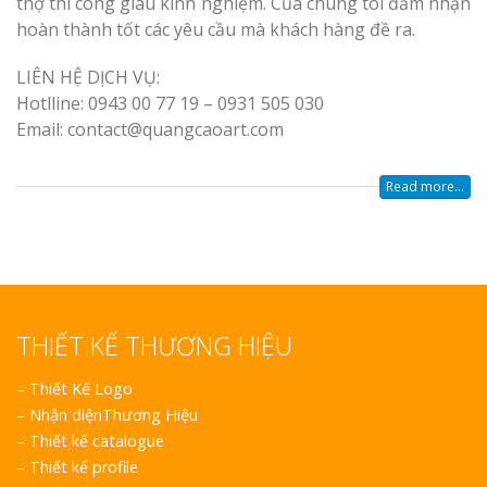
thợ thi công giàu kinh nghiệm. Của chung tôi đảm nhận
hoàn thành tốt các yêu cầu mà khách hàng đề ra.
LIÊN HỆ DỊCH VỤ:
Hotlline: 0943 00 77 19 – 0931 505 030
Email: contact@quangcaoart.com
Read more...
THIẾT KẾ THƯƠNG HIỆU
–
Thiết Kế Logo
–
Nhận diệnThương Hiệu
–
Thiết kế catalogue
–
Thiết kế profile