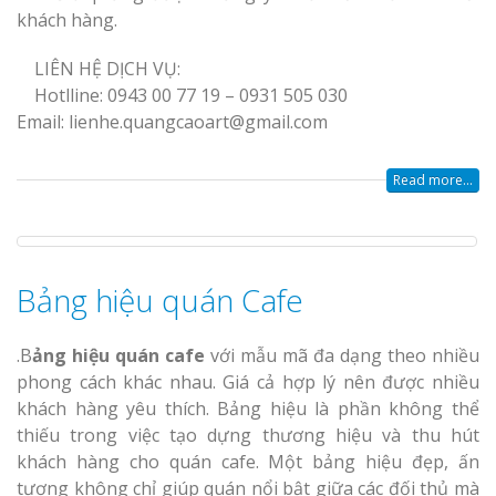
khách hàng.
Thi Công Bản
LIÊN HỆ DỊCH VỤ:
Nghệ An Nâng Tầm T
Hotlline: 0943 00 77 19 – 0931 505 030
Hiệu
Email: lienhe.quangcaoart@gmail.com
Làm Biển Led
Read more...
Rẻ Tại Vinh Giải Pháp 
Quả
Làm Hộp Đèn
Bảng hiệu quán Cafe
Cáo Tại Vinh Giá Rẻ
.B
ảng hiệu quán cafe
với mẫu mã đa dạng theo nhiều
Biển Led Chạ
phong cách khác nhau. Giá cả hợp lý nên được nhiều
Ma Trận Ngh
Thi Công Ch
khách hàng yêu thích. Bảng hiệu là phần không thể
Nghiệp
thiếu trong việc tạo dựng thương hiệu và thu hút
khách hàng cho quán cafe. Một bảng hiệu đẹp, ấn
tượng không chỉ giúp quán nổi bật giữa các đối thủ mà