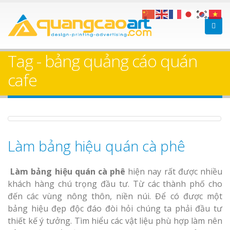
Làm bảng hiệu gỗ tại
Làm Biển Hiệ
Nha Trang
Cà Phê Bình
Tag - bảng quảng cáo quán
Trọn Gói
cafe
Làm bảng hiệ
sữa Bình Dương
Làm biển hiệ
Bảng gỗ treo cửa
Thuận An Bì
theo yêu cầu
Làm bảng hiệu quán cà phê
Dương
Làm bảng hiệu quán cà phê
hiện nay rất được nhiều
Thi công biể
cáo Thuận An
khách hàng chú trọng đầu tư. Từ các thành phố cho
Dương
đến các vùng nông thôn, niền núi. Để có được một
bảng hiệu đẹp độc đáo đòi hỏi chúng ta phải đầu tư
thiết kế ý tưởng. Tìm hiểu các vật liệu phù hợp làm nên