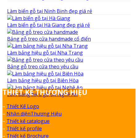
Làm biển gỗ tại Ninh Binh đẹp giá rẻ
Làm biển gỗ tại Hà Giang đẹp giá rẻ
Bảng gỗ treo cửa handmade cổ điển
Làm bảng hiệu gỗ tại Nha Trang
Bảng gỗ treo cửa theo yêu cầu
Làm bảng hiệu gỗ tại Biên Hòa
THIẾT KẾ THƯƠNG HIỆU
Làm bảng hiệu gỗ tại Nghệ An
–
Thiết Kế Logo
–
Nhận diệnThương Hiệu
–
Thiết kế catalogue
–
Thiết kế profile
–
Thiết kế Brochure