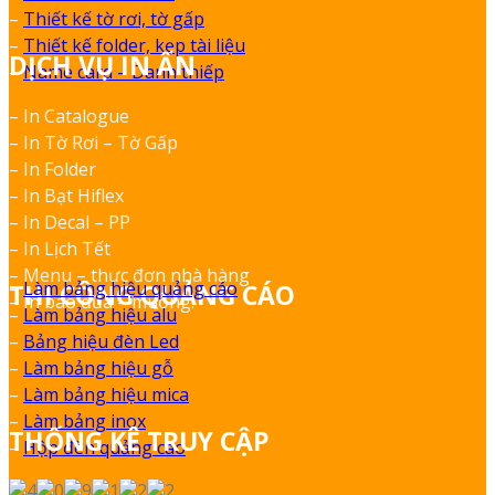
–
Thiết kế tờ rơi, tờ gấp
–
Thiết kế folder, kẹp tài liệu
DỊCH VỤ IN ẤN
–
Name card – Danh thiếp
– In Catalogue
– In Tờ Rơi – Tờ Gấp
– In Folder
– In Bạt Hiflex
– In Decal – PP
– In Lịch Tết
– Menu – thực đơn nhà hàng
–
Làm bảng hiệu quảng cáo
THI CÔNG QUẢNG CÁO
– In bao đũa – muỗng.
–
Làm bảng hiệu alu
–
Bảng hiệu đèn Led
–
Làm bảng hiệu gỗ
–
Làm bảng hiệu mica
–
Làm bảng inox
THỐNG KÊ TRUY CẬP
–
Hộp đèn quảng cáo