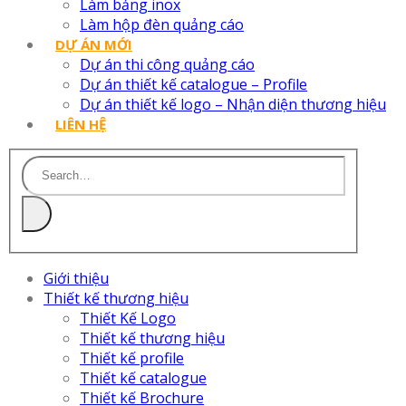
Làm bảng inox
Làm hộp đèn quảng cáo
DỰ ÁN MỚI
Dự án thi công quảng cáo
Dự án thiết kế catalogue – Profile
Dự án thiết kế logo – Nhận diện thương hiệu
LIÊN HỆ
Giới thiệu
Thiết kế thương hiệu
Thiết Kế Logo
Thiết kế thương hiệu
Thiết kế profile
Thiết kế catalogue
Thiết kế Brochure