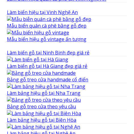
Làm biển hiệu tại Vinh Nghệ An
Mẫu biển quán cà phê bằng gỗ đẹp
Mẫu biển hiệu gỗ vintage ấn tượng
Làm biển gỗ tại Ninh Binh đẹp giá rẻ
Làm biển gỗ tại Hà Giang đẹp giá rẻ
Bảng gỗ treo cửa handmade cổ điển
Làm bảng hiệu gỗ tại Nha Trang
Bảng gỗ treo cửa theo yêu cầu
Làm bảng hiệu gỗ tại Biên Hòa
Làm bảng hiệu gỗ tại Nghệ An