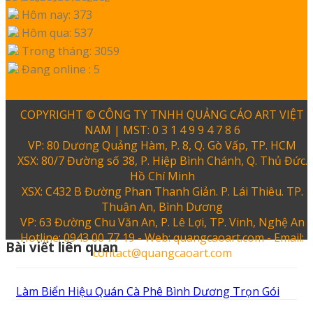
Hôm nay: 373
Hôm qua: 537
Trong tháng: 3059
Đang online : 5
COPYRIGHT © CÔNG TY TNHH QUẢNG CÁO ART VIỆT
NAM | MST: 0 3 1 4 9 9 4 7 8 6
VP: 80 Dương Quảng Hàm, P. 8, Q. Gò Vấp, TP. HCM
XSX: 80/7 Đường số 38, P. Hiệp Bình Chánh, Q. Thủ Đức.
Hồ Chí Minh
XSX: C432 B Đường Phan Thanh Giản. P. Lái Thiêu. TP.
Thuận An, Bình Dương
VP: 63 Đường Chu Văn An, P. Lê Lợi, TP. Vinh, Nghệ An
Hotline: 0943 00 77 19 - Web: quangcaoart.com - Email:
Bài viết liên quan
contact@quangcaoart.com
Làm Biển Hiệu Quán Cà Phê Bình Dương Trọn Gói