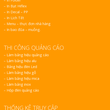
– In Folder
– In Bạt Hiflex
– In Decal – PP
– In Lịch Tết
– Menu – thực đơn nhà hàng
– In bao đũa – muỗng.
Làm Bảng Hi
Thuốc Nghệ An Chuẩn
THI CÔNG QUẢNG CÁO
–
Làm bảng hiệu quảng cáo
Làm Hộp Đèn
–
Làm bảng hiệu alu
Mỏng Nghệ 
–
Bảng hiệu đèn Led
Hút
–
Làm bảng hiệu gỗ
–
Làm bảng hiệu mica
–
Làm bảng inox
–
Hộp đèn quảng cáo
Bảng Hiệu Sa
THỐNG KÊ TRUY CẬP