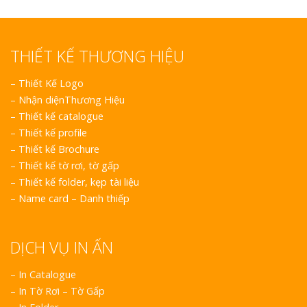
Làm Biển Côn
THIẾT KẾ THƯƠNG HIỆU
Mica Tại Vinh Lấy Nga
–
Thiết Kế Logo
–
Nhận diệnThương Hiệu
Làm biển quả
tại Vinh Nghệ An
–
Thiết kế catalogue
–
Thiết kế profile
–
Thiết kế Brochure
Làm Biển Hiệ
–
Thiết kế tờ rơi, tờ gấp
Nam Đàn Uy Tín Giá X
–
Thiết kế folder, kẹp tài liệu
–
Name card – Danh thiếp
Làm Biển Qu
Mỹ Phẩm Vinh Thu Hú
Hàng
DỊCH VỤ IN ẤN
Top 10 Mẫu 
– In Catalogue
Hiệu Shop Q
– In Tờ Rơi – Tờ Gấp
Nghệ An Đẹp