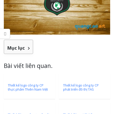
Làm bảng hiệu gỗ tại
Nghệ An
Làm biển hiệ
tóc Thuận An
Thi công biể
cáo Vinh
Làm bảng hiệu gỗ
Mục lục
homestay chất lượng
Bài viết liên quan.
Làm biển quả
Nghệ An giá 
Thiết kế logo công ty CP
Thiết kế logo công ty CP
thực phẩm Thiên Nam Việt
phát triển đô thị TAS