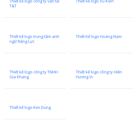
Thiết kế logo công ty vận tải
Thiết kế logo Vũ Kiên
T&T
Thi Công Bản
Nghệ An Nâng Tầm T
Hiệu
Thiết kế logo trung tâm anh
Thiết Kế logo Hoàng Nam
Làm Biển Led
ngữ Năng Lực
Rẻ Tại Vinh Giải Pháp 
Quả
Làm Hộp Đèn
Thiết kế logo công ty TNHH
Thiết kế logo công ty Hiền
Cáo Tại Vinh Giá Rẻ
Gia Khang
Hương Vi
Biển Led Chạ
Ma Trận Ngh
Thi Công Ch
Thiết kế logo Kim Dung
Nghiệp