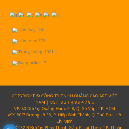
Vinh Thu Hút Mọi Ánh
Hôm nay: 300
Hôm qua: 376
Trong tháng: 1901
Đang online : 7
COPYRIGHT © CÔNG TY TNHH QUẢNG CÁO ART VIỆT
NAM | MST: 0 3 1 4 9 9 4 7 8 6
VP: 80 Dương Quảng Hàm, P. 8, Q. Gò Vấp, TP. HCM
XSX: 80/7 Đường số 38, P. Hiệp Bình Chánh, Q. Thủ Đức. Hồ
Chí Minh
XSX: C432 B Đường Phan Thanh Giản. P. Lái Thiêu. TP. Thuận