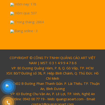
Hôm nay: 178
Hôm qua: 537
Trong tháng: 2864
Đang online : 3
COPYRIGHT © CÔNG TY TNHH QUẢNG CÁO ART VIỆT
NAM | MST: 0 3 1 4 9 9 4 7 8 6
VP: 80 Dương Quảng Hàm, P. 8, Q. Gò Vấp, TP. HCM
XSX: 80/7 Đường số 38, P. Hiệp Bình Chánh, Q. Thủ Đức. Hồ
Chí Minh
XSX: C432 B Đường Phan Thanh Giản. P. Lái Thiêu. TP. Thuận
An, Bình Dương
VP: 63 Đường Chu Văn An, P. Lê Lợi, TP. Vinh, Nghệ An
Hotline: 0943 00 77 19 - Web: quangcaoart.com - Email:
contact@quangcaoart.com