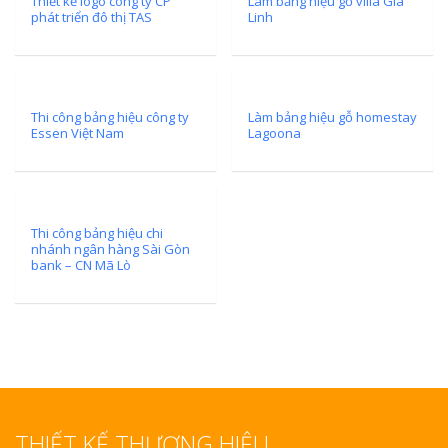
Thiết kế logo công ty CP
Làm bảng hiệu gỗ villa Gia
phát triển đô thị TAS
Linh
Thi công bảng hiệu công ty
Làm bảng hiệu gỗ homestay
Essen Việt Nam
Lagoona
Thi công bảng hiệu chi
nhánh ngân hàng Sài Gòn
bank – CN Mã Lò
THIẾT KẾ THƯƠNG HIỆU