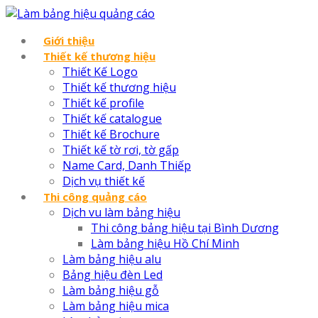
Giới thiệu
Thiết kế thương hiệu
Thiết Kế Logo
Thiết kế thương hiệu
Thiết kế profile
Thiết kế catalogue
Thiết kế Brochure
Thiết kế tờ rơi, tờ gấp
Name Card, Danh Thiếp
Dịch vụ thiết kế
Thi công quảng cáo
Dịch vu làm bảng hiệu
Thi công bảng hiệu tại Bình Dương
Làm bảng hiệu Hồ Chí Minh
Làm bảng hiệu alu
Bảng hiệu đèn Led
Làm bảng hiệu gỗ
Làm bảng hiệu mica