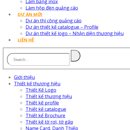
Làm bảng inox
Làm hộp đèn quảng cáo
DỰ ÁN MỚI
Dự án thi công quảng cáo
Dự án thiết kế catalogue – Profile
Dự án thiết kế logo – Nhận diện thương hiệu
LIÊN HỆ
Giới thiệu
Thiết kế thương hiệu
Thiết Kế Logo
Thiết kế thương hiệu
Thiết kế profile
Thiết kế catalogue
Thiết kế Brochure
Thiết kế tờ rơi, tờ gấp
Name Card, Danh Thiếp