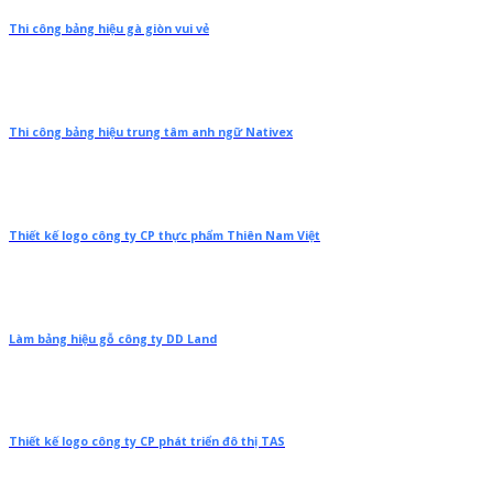
Thi công bảng hiệu gà giòn vui vẻ
Thi công bảng hiệu trung tâm anh ngữ Nativex
Thiết kế logo công ty CP thực phẩm Thiên Nam Việt
Làm bảng hiệu gỗ công ty DD Land
Thiết kế logo công ty CP phát triển đô thị TAS