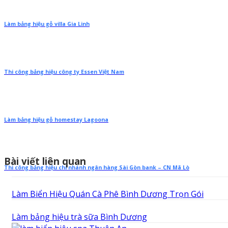
Làm bảng hiệu gỗ villa Gia Linh
Thi công bảng hiệu công ty Essen Việt Nam
Làm bảng hiệu gỗ homestay Lagoona
Bài viết liên quan
Thi công bảng hiệu chi nhánh ngân hàng Sài Gòn bank – CN Mã Lò
Làm Biển Hiệu Quán Cà Phê Bình Dương Trọn Gói
Làm bảng hiệu trà sữa Bình Dương