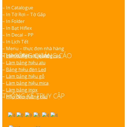
– In Catalogue
– In Tờ Rơi – Tờ Gấp
– In Folder
– In Bạt Hiflex
– In Decal – PP
– In Lịch Tết
– Menu – thực đơn nhà hàng
THI CÔNG QUẢNG CÁO
– In bao đũa – muỗng.
–
Làm bảng hiệu quảng cáo
–
Làm bảng hiệu alu
–
Bảng hiệu đèn Led
–
Làm bảng hiệu gỗ
–
Làm bảng hiệu mica
–
Làm bảng inox
THỐNG KÊ TRUY CẬP
–
Hộp đèn quảng cáo