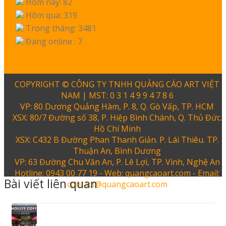
Hôm nay: 82
Hôm qua: 319
Trong tháng: 3481
Đang online : 7
COPYRIGHT © CÔNG TY TNHH QUẢNG CÁO ART VIỆT
NAM | MST: 0 3 1 4 9 9 4 7 8 6
VP: 80 Dương Quảng Hàm, P. 8, Q. Gò Vấp, TP. HCM
XSX: 80/7 Đường số 38, P. Hiệp Bình Chánh, Q. Thủ Đức.
Hồ Chí Minh
XSX: C432 B Đường Phan Thanh Giản. P. Lái Thiêu. TP.
Thuận An, Bình Dương
VP: 63 Đường Chu Văn An, P. Lê Lợi, TP. Vinh, Nghệ An
Hotline: 0943 00 77 19 - Web: quangcaoart.com - Email:
Bài viết liên quan
contact@quangcaoart.com