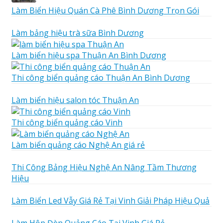
Làm Biển Hiệu Quán Cà Phê Bình Dương Trọn Gói
Làm bảng hiệu trà sữa Bình Dương
Làm biển hiệu spa Thuận An Bình Dương
Thi công biển quảng cáo Thuận An Bình Dương
Làm biển hiệu salon tóc Thuận An
Thi công biển quảng cáo Vinh
Làm biển quảng cáo Nghệ An giá rẻ
Thi Công Bảng Hiệu Nghệ An Nâng Tầm Thương
Hiệu
Làm Biển Led Vẫy Giá Rẻ Tại Vinh Giải Pháp Hiệu Quả