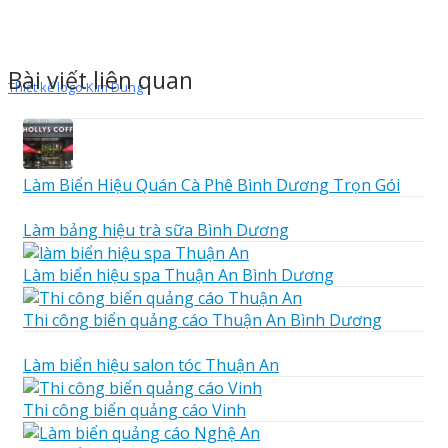
Bài viết liên quan
Thiết kế logo Kim Dung
Làm Biển Hiệu Quán Cà Phê Bình Dương Trọn Gói
Làm bảng hiệu trà sữa Bình Dương
Làm biển hiệu spa Thuận An Bình Dương
Thi công biển quảng cáo Thuận An Bình Dương
Làm biển hiệu salon tóc Thuận An
Thi công biển quảng cáo Vinh