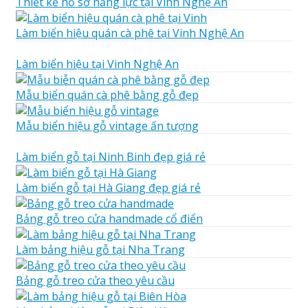
Thiết kế hồ sơ năng lực tại Vinh Nghệ An
Làm biển hiệu quán cà phê tại Vinh Nghệ An
Làm biển hiệu tại Vinh Nghệ An
Mẫu biển quán cà phê bằng gỗ đẹp
Mẫu biển hiệu gỗ vintage ấn tượng
Làm biển gỗ tại Ninh Binh đẹp giá rẻ
Làm biển gỗ tại Hà Giang đẹp giá rẻ
Bảng gỗ treo cửa handmade cổ điển
Làm bảng hiệu gỗ tại Nha Trang
Bảng gỗ treo cửa theo yêu cầu