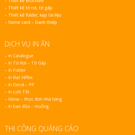
–
Thiết kế Brochure
–
Thiết kế tờ rơi, tờ gấp
–
Thiết kế folder, kẹp tài liệu
–
Name card – Danh thiếp
DỊCH VỤ IN ẤN
– In Catalogue
– In Tờ Rơi – Tờ Gấp
– In Folder
– In Bạt Hiflex
– In Decal – PP
– In Lịch Tết
– Menu – thực đơn nhà hàng
– In bao đũa – muỗng.
THI CÔNG QUẢNG CÁO