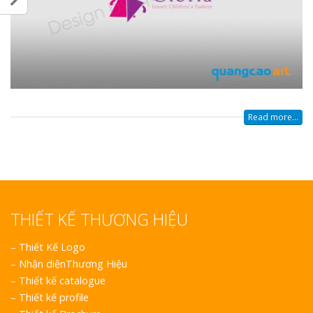
Read more...
THIẾT KẾ THƯƠNG HIỆU
–
Thiết Kế Logo
–
Nhận diệnThương Hiệu
–
Thiết kế catalogue
–
Thiết kế profile