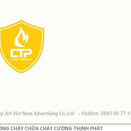
Làm bảng hiệu gỗ tại
u salon
Biên Hòa
Thi công biển quả
Làm biển hiệu chữ
Thuận An Bình D
inox tại Vinh Nghệ An
n quảng
Công ty quảng cáo
tại Vinh Nghệ An
Làm bảng hiệu gỗ tại
Nghệ An
Làm biển hiệu spa tại
Vinh Nghệ An
Làm biển hiệu sal
ng cáo
Thuận An
rẻ
Thi công biển quả
Vinh
Làm bảng hiệu gỗ
Làm biển led tại Vinh
homestay chất lượng
Nghệ An giá rẻ
PHÒNG CHÁY CHỮA CHÁY CƯỜNG THỊNH PHÁT