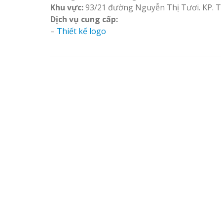
Khu vực:
93/21 đường Nguyễn Thị Tươi. KP. T
Làm biển hiệu spa tại
Thi Công Bản
Dịch vụ cung cấp:
Vinh Nghệ An
Nghệ An Nâng Tầm T
–
Thiết kế logo
Hiệu
Làm Biển Led
Rẻ Tại Vinh Giải Pháp 
Quả
Làm biển led tại Vinh
Nghệ An giá rẻ
Làm Hộp Đèn
Cáo Tại Vinh Giá Rẻ
Thiết kế Profile tại Vinh
Nghệ An
Biển Led Chạ
Ma Trận Ngh
Làm biển alu chữ nổi tại
Thi Công Ch
Vinh Nghệ An
Nghiệp