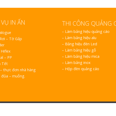
 VỤ IN ẤN
THI CÔNG QUẢNG 
–
Làm bảng hiệu quảng cáo
talogue
–
Làm bảng hiệu alu
 Rơi – Tờ Gấp
–
Bảng hiệu đèn Led
der
–
Làm bảng hiệu gỗ
 Hiflex
–
Làm bảng hiệu mica
al – PP
–
Làm bảng inox
h Tết
–
Hộp đèn quảng cáo
– thực đơn nhà hàng
o đũa – muỗng.