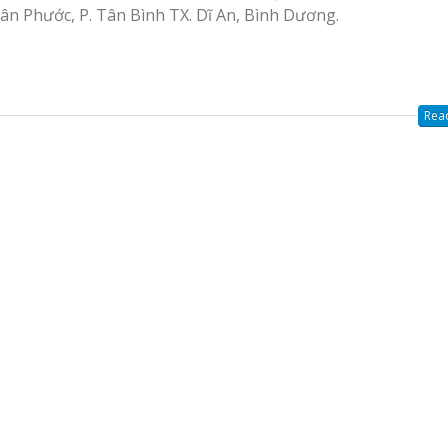
ân Phước, P. Tân Bình TX. Dĩ An, Bình Dương.
Thiết kế Profile tại
g Hiệu
Vinh Nghệ An
hương
Làm biển quảng c
Làm biển alu chữ nổi
Nghệ An giá rẻ
Read
tại Vinh Nghệ An
 Vẫy Giá
Hiệu
 Quảng
Thi Công Bảng Hi
Thiết kế hồ sơ năng
Nghệ An Nâng Tầm Thươn
y Chữ
lực tại Vinh Nghệ An
ệ An
Làm Biển Led Vẫy 
uyên
Làm biển hiệu quán
Tại Vinh Giải Pháp Hiệu Qu
cà phê tại Vinh Nghệ
An
Làm Hộp Đèn Quả
Tại Vinh Giá Rẻ