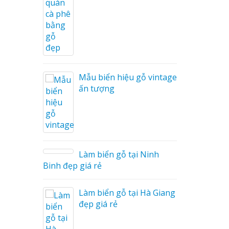
Cáo Mỹ
Hàng
 Hiệu
hệ An
Mẫu biển hiệu gỗ vintage
ấn tượng
Làm biển gỗ tại Ninh
hà
Binh đẹp giá rẻ
Làm biển gỗ tại Hà Giang
u Mỏng
đẹp giá rẻ