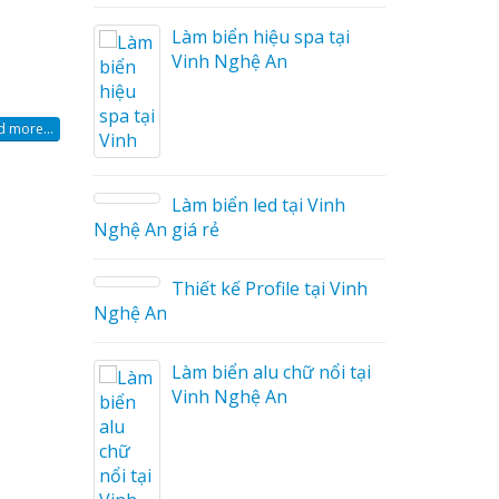
Làm biển hiệu spa tại
Vinh Nghệ An
áo
 more...
Làm biển led tại Vinh
Nghệ An giá rẻ
Thiết kế Profile tại Vinh
ệu
Nghệ An
g Hiệu
Làm biển alu chữ nổi tại
Giá Rẻ
Vinh Nghệ An
ả
ng Cáo