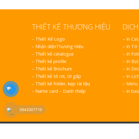
THIẾT KẾ THƯƠNG HIỆU
DỊCH
–
Thiết Kế Logo
– In Ca
–
Nhận diệnThương Hiệu
– In Tờ
–
Thiết kế catalogue
– In Fol
–
Thiết kế profile
– In Bạt
–
Thiết kế Brochure
– In Dec
–
Thiết kế tờ rơi, tờ gấp
– In Lịc
–
Thiết kế folder, kẹp tài liệu
– Menu 
–
Name card – Danh thiếp
– In ba
0943007719