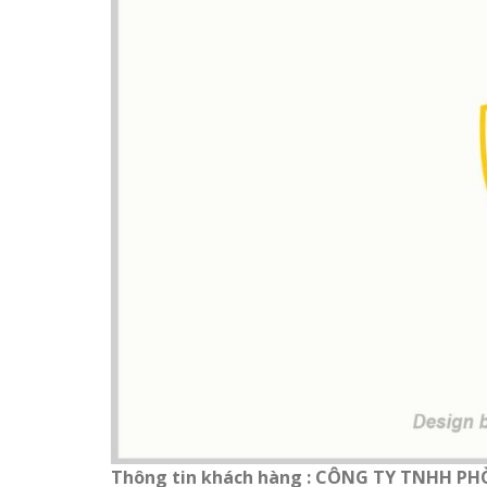
Làm bảng hiệu gỗ tại
Nghệ An
Làm biển hiệ
tóc Thuận An
Sửa chữa biển quảng cáo
Thi công biể
Nghệ An uy tín
cáo Vinh
Làm bảng hiệu gỗ
homestay chất lượng
Làm biển quả
Làm biển hiệu chữ inox
Nghệ An giá 
tại Vinh Nghệ An
Công ty quảng cáo tại
Vinh Nghệ An
Thông tin khách hàng : CÔNG TY TNHH 