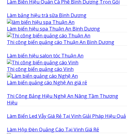
Làm Biển Hiệu Quán Cà Phê Bình Dương Trọn Gói
Làm bảng hiệu trà sữa Bình Dương
Làm biển hiệu spa Thuận An Bình Dương
Thi công biển quảng cáo Thuận An Bình Dương
Làm biển hiệu salon tóc Thuận An
Thi công biển quảng cáo Vinh
Làm biển quảng cáo Nghệ An giá rẻ
Thi Công Bảng Hiệu Nghệ An Nâng Tầm Thương
Hiệu
Làm Biển Led Vẫy Giá Rẻ Tại Vinh Giải Pháp Hiệu Quả
Làm Hộp Đèn Quảng Cáo Tại Vinh Giá Rẻ