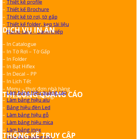
–
Thiết kế profile
–
Thiết kế Brochure
–
Thiết kế tờ rơi, tờ gấp
–
Thiết kế folder, kẹp tài liệu
DỊCH VỤ IN ẤN
–
Name card – Danh thiếp
– In Catalogue
– In Tờ Rơi – Tờ Gấp
– In Folder
– In Bạt Hiflex
– In Decal – PP
– In Lịch Tết
– Menu – thực đơn nhà hàng
–
Làm bảng hiệu quảng cáo
THI CÔNG QUẢNG CÁO
– In bao đũa – muỗng.
–
Làm bảng hiệu alu
–
Bảng hiệu đèn Led
–
Làm bảng hiệu gỗ
–
Làm bảng hiệu mica
–
Làm bảng inox
THỐNG KÊ TRUY CẬP
–
Hộp đèn quảng cáo