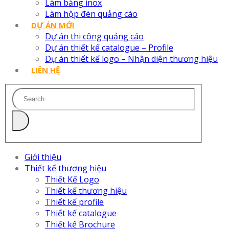
Làm bảng inox
Làm hộp đèn quảng cáo
DỰ ÁN MỚI
Dự án thi công quảng cáo
Dự án thiết kế catalogue – Profile
Dự án thiết kế logo – Nhận diện thương hiệu
LIÊN HỆ
Giới thiệu
Thiết kế thương hiệu
Thiết Kế Logo
Thiết kế thương hiệu
Thiết kế profile
Thiết kế catalogue
Thiết kế Brochure