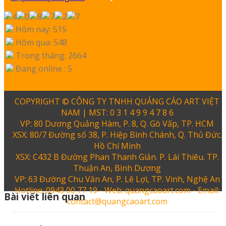
Hôm nay: 515
Hôm qua: 548
Trong tháng: 2664
Đang online : 5
COPYRIGHT © CÔNG TY TNHH QUẢNG CÁO ART VIỆT
NAM | MST: 0 3 1 4 9 9 4 7 8 6
VP: 80 Dương Quảng Hàm, P. 8, Q. Gò Vấp, TP. HCM
XSX: 80/7 Đường số 38, P. Hiệp Bình Chánh, Q. Thủ Đức.
Hồ Chí Minh
XSX: C432 B Đường Phan Thanh Giản. P. Lái Thiêu. TP.
Thuận An, Bình Dương
VP: 63 Đường Chu Văn An, P. Lê Lợi, TP. Vinh, Nghệ An
Hotline: 0943 00 77 19 - Web: quangcaoart.com - Email:
Bài viết liên quan
contact@quangcaoart.com