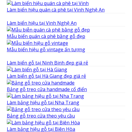
Làm biển hiệu quán cà phê tại Vinh Nghệ An
Làm biển hiệu tại Vinh Nghệ An
Mẫu biển quán cà phê bằng gỗ đẹp
Mẫu biển hiệu gỗ vintage ấn tượng
Làm biển gỗ tại Ninh Binh đẹp giá rẻ
Làm biển gỗ tại Hà Giang đẹp giá rẻ
Bảng gỗ treo cửa handmade cổ điển
Làm bảng hiệu gỗ tại Nha Trang
Bảng gỗ treo cửa theo yêu cầu
Làm bảng hiệu gỗ tại Biên Hòa