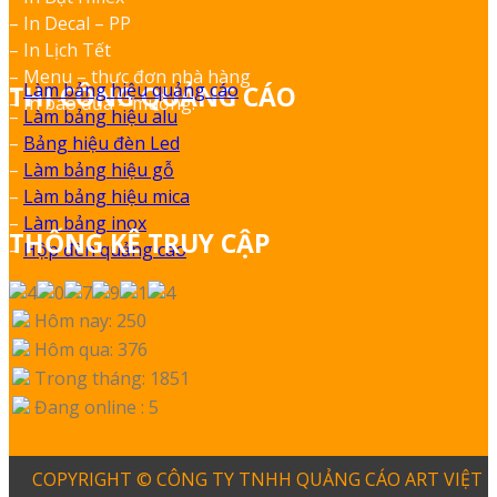
– In Decal – PP
– In Lịch Tết
– Menu – thực đơn nhà hàng
–
Làm bảng hiệu quảng cáo
THI CÔNG QUẢNG CÁO
– In bao đũa – muỗng.
–
Làm bảng hiệu alu
–
Bảng hiệu đèn Led
–
Làm bảng hiệu gỗ
–
Làm bảng hiệu mica
–
Làm bảng inox
THỐNG KÊ TRUY CẬP
–
Hộp đèn quảng cáo
Hôm nay: 250
Hôm qua: 376
Trong tháng: 1851
Đang online : 5
COPYRIGHT © CÔNG TY TNHH QUẢNG CÁO ART VIỆT