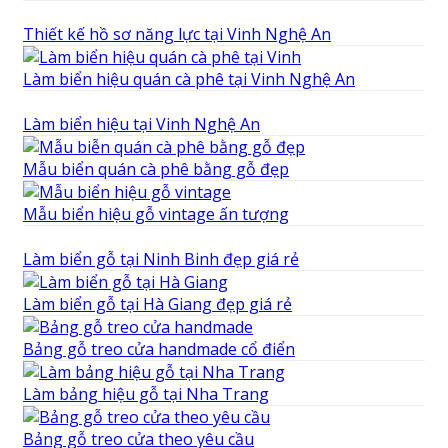
Thiết kế hồ sơ năng lực tại Vinh Nghệ An
Làm biển hiệu quán cà phê tại Vinh Nghệ An
Làm biển hiệu tại Vinh Nghệ An
Mẫu biển quán cà phê bằng gỗ đẹp
Mẫu biển hiệu gỗ vintage ấn tượng
Làm biển gỗ tại Ninh Binh đẹp giá rẻ
Làm biển gỗ tại Hà Giang đẹp giá rẻ
Bảng gỗ treo cửa handmade cổ điển
Làm bảng hiệu gỗ tại Nha Trang
Bảng gỗ treo cửa theo yêu cầu