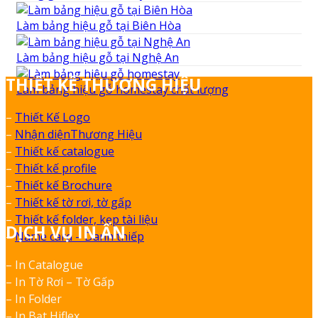
Làm bảng hiệu gỗ tại Biên Hòa
Làm bảng hiệu gỗ tại Nghệ An
THIẾT KẾ THƯƠNG HIỆU
Làm bảng hiệu gỗ homestay chất lượng
–
Thiết Kế Logo
–
Nhận diệnThương Hiệu
–
Thiết kế catalogue
–
Thiết kế profile
–
Thiết kế Brochure
–
Thiết kế tờ rơi, tờ gấp
–
Thiết kế folder, kẹp tài liệu
DỊCH VỤ IN ẤN
–
Name card – Danh thiếp
– In Catalogue
– In Tờ Rơi – Tờ Gấp
– In Folder
– In Bạt Hiflex