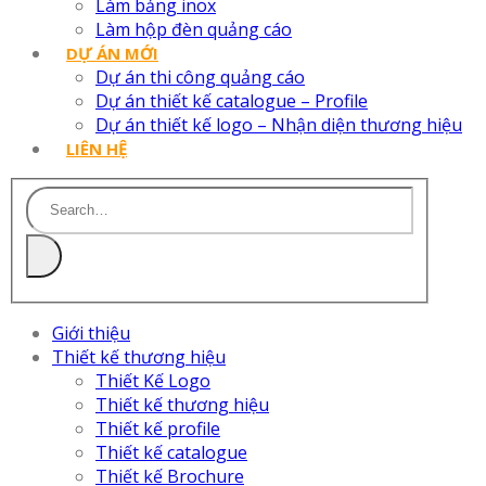
Làm bảng inox
Làm hộp đèn quảng cáo
DỰ ÁN MỚI
Dự án thi công quảng cáo
Dự án thiết kế catalogue – Profile
Dự án thiết kế logo – Nhận diện thương hiệu
LIÊN HỆ
Giới thiệu
Thiết kế thương hiệu
Thiết Kế Logo
Thiết kế thương hiệu
Thiết kế profile
Thiết kế catalogue
Thiết kế Brochure