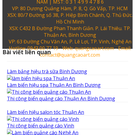
NAM | MST: 0 3 1 4 9 9 4 7 8 6
VP: 80 Dương Quảng Hàm, P. 8, Q. Gò Vấp, TP. HCM
XSX: 80/7 Đường số 38, P. Hiệp Bình Chánh, Q. Thủ Đức.
Hồ Chí Minh
XSX: C432 B Đường Phan Thanh Giản. P. Lái Thiêu. TP.
Thuận An, Bình Dương
VP: 63 Đường Chu Văn An, P. Lê Lợi, TP. Vinh, Nghệ An
Hotline: 0943 00 77 19 - Web: quangcaoart.com - Email:
Bài viết liên quan
contact@quangcaoart.com
Làm bảng hiệu trà sữa Bình Dương
Làm biển hiệu spa Thuận An Bình Dương
Thi công biển quảng cáo Thuận An Bình Dương
Làm biển hiệu salon tóc Thuận An
Thi công biển quảng cáo Vinh