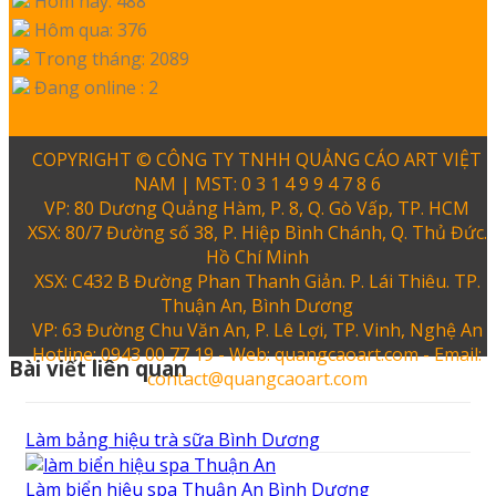
Hôm nay: 488
Hôm qua: 376
Trong tháng: 2089
Đang online : 2
COPYRIGHT © CÔNG TY TNHH QUẢNG CÁO ART VIỆT
NAM | MST: 0 3 1 4 9 9 4 7 8 6
VP: 80 Dương Quảng Hàm, P. 8, Q. Gò Vấp, TP. HCM
XSX: 80/7 Đường số 38, P. Hiệp Bình Chánh, Q. Thủ Đức.
Hồ Chí Minh
XSX: C432 B Đường Phan Thanh Giản. P. Lái Thiêu. TP.
Thuận An, Bình Dương
VP: 63 Đường Chu Văn An, P. Lê Lợi, TP. Vinh, Nghệ An
Hotline: 0943 00 77 19 - Web: quangcaoart.com - Email:
Bài viết liên quan
contact@quangcaoart.com
Làm bảng hiệu trà sữa Bình Dương
Làm biển hiệu spa Thuận An Bình Dương