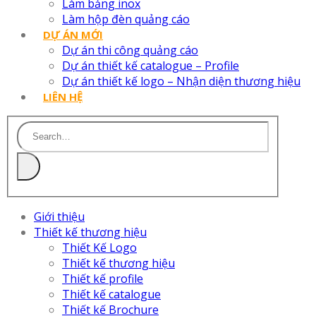
Làm bảng inox
Làm hộp đèn quảng cáo
DỰ ÁN MỚI
Dự án thi công quảng cáo
Dự án thiết kế catalogue – Profile
Dự án thiết kế logo – Nhận diện thương hiệu
LIÊN HỆ
Giới thiệu
Thiết kế thương hiệu
Thiết Kế Logo
Thiết kế thương hiệu
Thiết kế profile
Thiết kế catalogue
Thiết kế Brochure