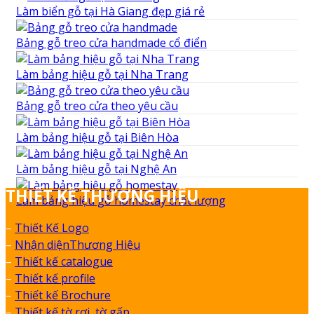
Làm biển gỗ tại Hà Giang đẹp giá rẻ
Bảng gỗ treo cửa handmade cổ điển
Làm bảng hiệu gỗ tại Nha Trang
Bảng gỗ treo cửa theo yêu cầu
Làm bảng hiệu gỗ tại Biên Hòa
Làm bảng hiệu gỗ tại Nghệ An
THIẾT KẾ THƯƠNG HIỆU
Làm bảng hiệu gỗ homestay chất lượng
–
Thiết Kế Logo
–
Nhận diệnThương Hiệu
–
Thiết kế catalogue
–
Thiết kế profile
–
Thiết kế Brochure
–
Thiết kế tờ rơi, tờ gấp