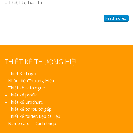
– Thiết kế bao bì
Read more...
THIẾT KẾ THƯƠNG HIỆU
–
Thiết Kế Logo
–
Nhận diệnThương Hiệu
–
Thiết kế catalogue
–
Thiết kế profile
–
Thiết kế Brochure
–
Thiết kế tờ rơi, tờ gấp
–
Thiết kế folder, kẹp tài liệu
–
Name card – Danh thiếp