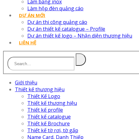
Làm bảng inox
Làm hộp đèn quảng cáo
DỰ ÁN MỚI
Dự án thi công quảng cáo
Dự án thiết kế catalogue – Profile
Dự án thiết kế logo – Nhận diện thương hiệu
LIÊN HỆ
Giới thiệu
Thiết kế thương hiệu
Thiết Kế Logo
Thiết kế thương hiệu
Thiết kế profile
Thiết kế catalogue
Thiết kế Brochure
Thiết kế tờ rơi, tờ gấp
Name Card, Danh Thiếp