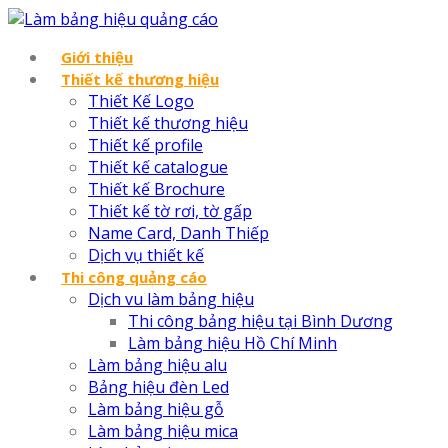
Giới thiệu
Thiết kế thương hiệu
Thiết Kế Logo
Thiết kế thương hiệu
Thiết kế profile
Thiết kế catalogue
Thiết kế Brochure
Thiết kế tờ rơi, tờ gấp
Name Card, Danh Thiếp
Dịch vụ thiết kế
Thi công quảng cáo
Dịch vu làm bảng hiệu
Thi công bảng hiệu tại Bình Dương
Làm bảng hiệu Hồ Chí Minh
Làm bảng hiệu alu
Bảng hiệu đèn Led
Làm bảng hiệu gỗ
Làm bảng hiệu mica