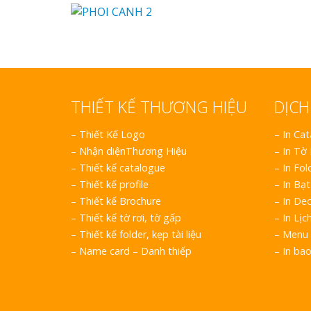
THIẾT KẾ THƯƠNG HIỆU
DỊCH
–
Thiết Kế Logo
– In Ca
–
Nhận diệnThương Hiệu
– In Tờ
–
Thiết kế catalogue
– In Fol
–
Thiết kế profile
– In Bạt
–
Thiết kế Brochure
– In Dec
–
Thiết kế tờ rơi, tờ gấp
– In Lịc
–
Thiết kế folder, kẹp tài liệu
– Menu 
–
Name card – Danh thiếp
– In ba