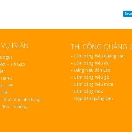
Read
 VỤ IN ẤN
THI CÔNG QUẢNG 
–
Làm bảng hiệu quảng cáo
talogue
–
Làm bảng hiệu alu
 Rơi – Tờ Gấp
–
Bảng hiệu đèn Led
der
–
Làm bảng hiệu gỗ
 Hiflex
–
Làm bảng hiệu mica
al – PP
–
Làm bảng inox
h Tết
–
Hộp đèn quảng cáo
– thực đơn nhà hàng
o đũa – muỗng.