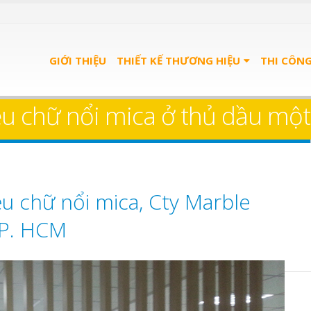
GIỚI THIỆU
THIẾT KẾ THƯƠNG HIỆU
THI CÔN
ệu chữ nổi mica ở thủ dầu một
ệu chữ nổi mica, Cty Marble
TP. HCM