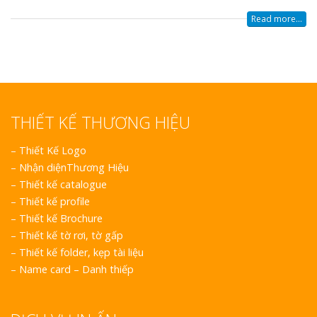
Read more...
THIẾT KẾ THƯƠNG HIỆU
–
Thiết Kế Logo
–
Nhận diệnThương Hiệu
–
Thiết kế catalogue
–
Thiết kế profile
–
Thiết kế Brochure
–
Thiết kế tờ rơi, tờ gấp
–
Thiết kế folder, kẹp tài liệu
–
Name card – Danh thiếp