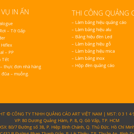
 VỤ IN ẤN
THI CÔNG QUẢNG 
–
Làm bảng hiệu quảng cáo
talogue
–
Làm bảng hiệu alu
 Rơi – Tờ Gấp
–
Bảng hiệu đèn Led
der
–
Làm bảng hiệu gỗ
 Hiflex
–
Làm bảng hiệu mica
al – PP
–
Làm bảng inox
h Tết
–
Hộp đèn quảng cáo
– thực đơn nhà hàng
o đũa – muỗng.
T © CÔNG TY TNHH QUẢNG CÁO ART VIỆT NAM | MST: 0 3 1 4 9 
VP: 80 Dương Quảng Hàm, P. 8, Q. Gò Vấp, TP. HCM
XSX: 80/7 Đường số 38, P. Hiệp Bình Chánh, Q. Thủ Đức. Hồ Chí Min
 C432 B Đường Phan Thanh Giản. P. Lái Thiêu. TP. Thuận An, Bình 