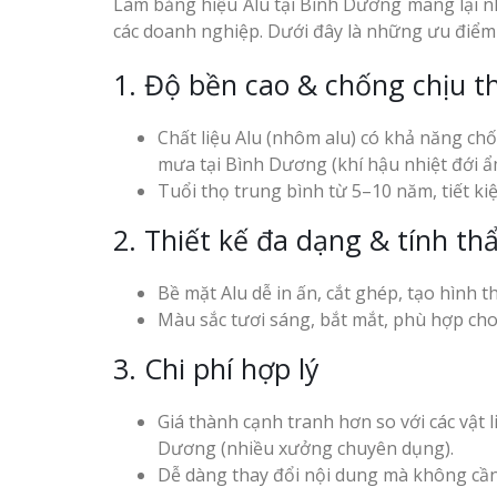
Làm bảng hiệu Alu tại Bình Dương mang lại nh
các doanh nghiệp. Dưới đây là những ưu điểm 
1. Độ bền cao & chống chịu th
Chất liệu Alu (nhôm alu) có khả năng ch
mưa tại Bình Dương (khí hậu nhiệt đới ẩ
Tuổi thọ trung bình từ 5–10 năm, tiết kiệ
2. Thiết kế đa dạng & tính t
Bề mặt Alu dễ in ấn, cắt ghép, tạo hình th
Màu sắc tươi sáng, bắt mắt, phù hợp cho
3. Chi phí hợp lý
Giá thành cạnh tranh hơn so với các vật l
Dương (nhiều xưởng chuyên dụng).
Dễ dàng thay đổi nội dung mà không cần 