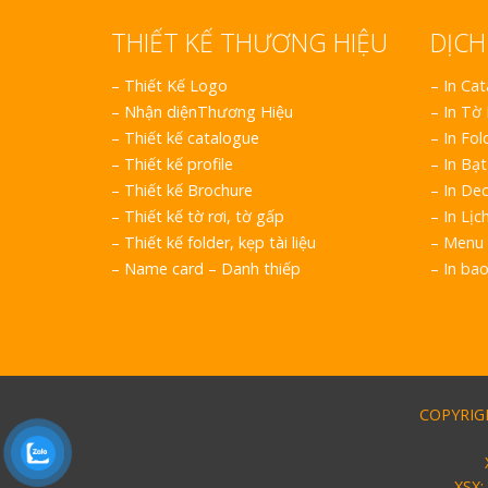
THIẾT KẾ THƯƠNG HIỆU
DỊCH
–
Thiết Kế Logo
– In Ca
–
Nhận diệnThương Hiệu
– In Tờ
–
Thiết kế catalogue
– In Fol
–
Thiết kế profile
– In Bạt
–
Thiết kế Brochure
– In Dec
–
Thiết kế tờ rơi, tờ gấp
– In Lịc
–
Thiết kế folder, kẹp tài liệu
– Menu 
–
Name card – Danh thiếp
– In ba
COPYRIGH
XSX: