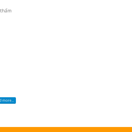
à thẩm
 more...