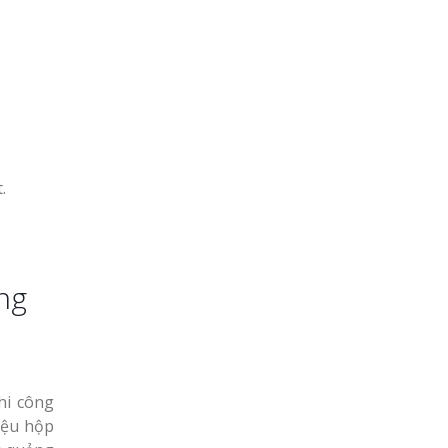
.
ng
hi công
iệu hộp