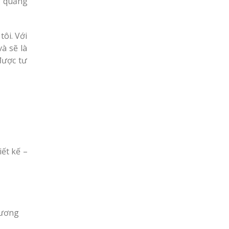
g quảng
ôi. Với
à sẽ là
được tư
iết kế –
Dương