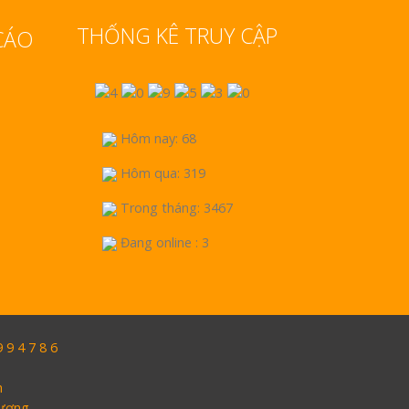
THỐNG KÊ TRUY CẬP
CÁO
Hôm nay: 68
Hôm qua: 319
Trong tháng: 3467
Đang online : 3
9 4 7 8 6
h
Dương