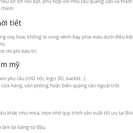
iều lợi ích nổi bật, phù hợp với nhu cầu quảng cáo và thẩm
chính:
ời tiết
ống oxy hóa, không bị cong vênh hay phai màu dưới điều ki
m).
m chi phí bảo trì.
hẩm mỹ
eo yêu cầu (chữ nổi, logo 3D, backlit…).
 cửa hàng, văn phòng hoặc biển quảng cáo ngoài trời.
iệu khác như mica, inox nhờ quy trình sản xuất tối ưu tại Bì
làm lại bảng từ đầu.