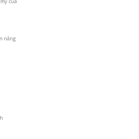
 mỹ của
ện nắng
nh