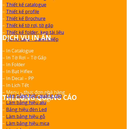
–
Thiết kế catalogue
–
Thiết kế profile
–
Thiết kế Brochure
–
Thiết kế tờ rơi, tờ gấp
–
Thiết kế folder, kẹp tài liệu
DỊCH VỤ IN ẤN
–
Name card – Danh thiếp
– In Catalogue
– In Tờ Rơi – Tờ Gấp
– In Folder
– In Bạt Hiflex
– In Decal – PP
– In Lịch Tết
– Menu – thực đơn nhà hàng
–
Làm bảng hiệu quảng cáo
THI CÔNG QUẢNG CÁO
– In bao đũa – muỗng.
–
Làm bảng hiệu alu
–
Bảng hiệu đèn Led
–
Làm bảng hiệu gỗ
–
Làm bảng hiệu mica