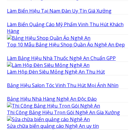
Làm Biển Hiệu Tại Nam Đàn Uy Tín Giá Xưởng
Làm Biển Quảng Cáo Mỹ Phẩm Vinh Thu Hút Khách
Hàng
Top 10 Mẫu Bảng Hiệu Shop Quần Áo Nghệ An Đẹp
Làm Bảng Hiệu Nhà Thuốc Nghệ An Chuẩn GPP
Làm Hộp Đèn Siêu Mỏng Nghệ An Thu Hút
Bảng Hiệu Salon Tóc Vinh Thu Hút Mọi Ánh Nhìn
Bảng Hiệu Nhà Hàng Nghệ An Độc Đáo
Thi Công Bảng Hiệu Trọn Gói Nghệ An Gía Xưởng
Sửa chữa biển quảng cáo Nghệ An uy tín