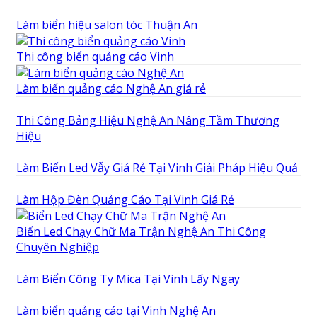
Làm biển hiệu salon tóc Thuận An
Thi công biển quảng cáo Vinh
Làm biển quảng cáo Nghệ An giá rẻ
Thi Công Bảng Hiệu Nghệ An Nâng Tầm Thương
Hiệu
Làm Biển Led Vẫy Giá Rẻ Tại Vinh Giải Pháp Hiệu Quả
Làm Hộp Đèn Quảng Cáo Tại Vinh Giá Rẻ
Biển Led Chạy Chữ Ma Trận Nghệ An Thi Công
Chuyên Nghiệp
Làm Biển Công Ty Mica Tại Vinh Lấy Ngay
Làm biển quảng cáo tại Vinh Nghệ An