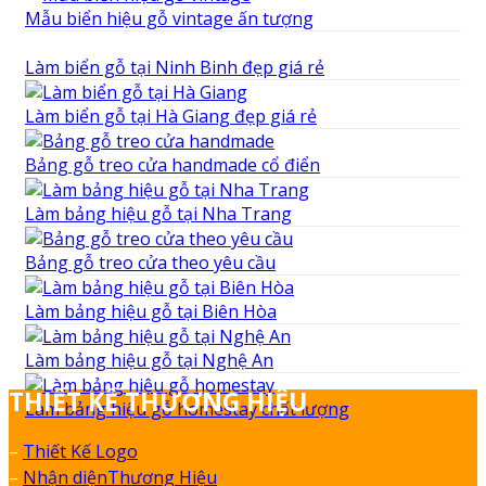
Mẫu biển hiệu gỗ vintage ấn tượng
Làm biển gỗ tại Ninh Binh đẹp giá rẻ
Làm biển gỗ tại Hà Giang đẹp giá rẻ
Bảng gỗ treo cửa handmade cổ điển
Làm bảng hiệu gỗ tại Nha Trang
Bảng gỗ treo cửa theo yêu cầu
Làm bảng hiệu gỗ tại Biên Hòa
Làm bảng hiệu gỗ tại Nghệ An
THIẾT KẾ THƯƠNG HIỆU
Làm bảng hiệu gỗ homestay chất lượng
–
Thiết Kế Logo
–
Nhận diệnThương Hiệu