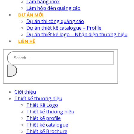
Làm bảng inox
Làm hộp đèn quảng cáo
DỰ ÁN MỚI
Dự án thi công quảng cáo
Dự án thiết kế catalogue – Profile
Dự án thiết kế logo – Nhận diện thương hiệu
LIÊN HỆ
Giới thiệu
Thiết kế thương hiệu
Thiết Kế Logo
Thiết kế thương hiệu
Thiết kế profile
Thiết kế catalogue
Thiết kế Brochure