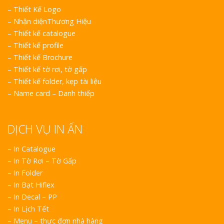
–
Thiết Kế Logo
–
Nhận diệnThương Hiệu
–
Thiết kế catalogue
–
Thiết kế profile
–
Thiết kế Brochure
–
Thiết kế tờ rơi, tờ gấp
–
Thiết kế folder, kẹp tài liệu
–
Name card – Danh thiếp
DỊCH VỤ IN ẤN
– In Catalogue
– In Tờ Rơi – Tờ Gấp
– In Folder
– In Bạt Hiflex
– In Decal – PP
– In Lịch Tết
– Menu – thực đơn nhà hàng