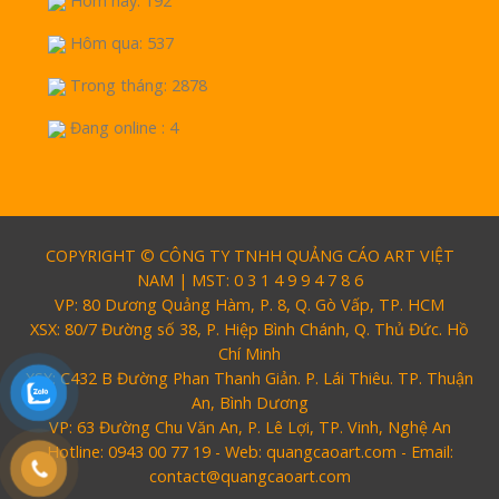
Hôm nay: 192
Hôm qua: 537
Trong tháng: 2878
Đang online : 4
COPYRIGHT © CÔNG TY TNHH QUẢNG CÁO ART VIỆT
NAM | MST: 0 3 1 4 9 9 4 7 8 6
VP: 80 Dương Quảng Hàm, P. 8, Q. Gò Vấp, TP. HCM
XSX: 80/7 Đường số 38, P. Hiệp Bình Chánh, Q. Thủ Đức. Hồ
Chí Minh
XSX: C432 B Đường Phan Thanh Giản. P. Lái Thiêu. TP. Thuận
An, Bình Dương
VP: 63 Đường Chu Văn An, P. Lê Lợi, TP. Vinh, Nghệ An
Hotline: 0943 00 77 19 - Web: quangcaoart.com - Email:
contact@quangcaoart.com