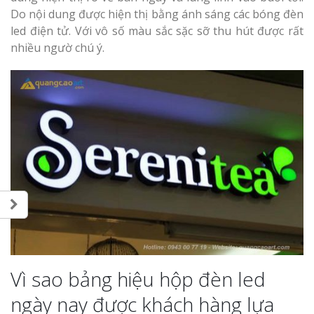
Do nội dung được hiện thị bằng ánh sáng các bóng đèn
led điện tử. Với vô số màu sắc sặc sỡ thu hút được rất
nhiều ngườ chú ý.
Vì sao bảng hiệu hộp đèn led
ngày nay được khách hàng lựa