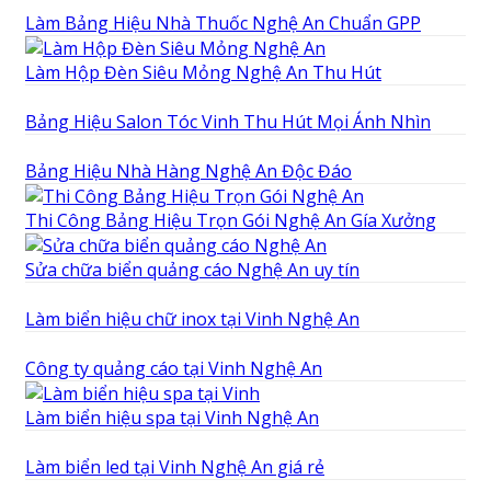
Làm Bảng Hiệu Nhà Thuốc Nghệ An Chuẩn GPP
Làm Hộp Đèn Siêu Mỏng Nghệ An Thu Hút
Bảng Hiệu Salon Tóc Vinh Thu Hút Mọi Ánh Nhìn
Bảng Hiệu Nhà Hàng Nghệ An Độc Đáo
Thi Công Bảng Hiệu Trọn Gói Nghệ An Gía Xưởng
Sửa chữa biển quảng cáo Nghệ An uy tín
Làm biển hiệu chữ inox tại Vinh Nghệ An
Công ty quảng cáo tại Vinh Nghệ An
Làm biển hiệu spa tại Vinh Nghệ An
Làm biển led tại Vinh Nghệ An giá rẻ