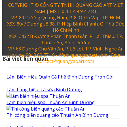
COPYRIGHT © CÔNG TY TNHH QUẢNG CÁO ART VIỆT
NAM | MST: 0 3 1 4 9 9 4 7 8 6
VP: 80 Dương Quảng Hàm, P. 8, Q. Gò Vấp, TP. HCM
XSX: 80/7 Đường số 38, P. Hiệp Bình Chánh, Q. Thủ Đức.
Hồ Chí Minh
XSX: C432 B Đường Phan Thanh Giản. P. Lái Thiêu. TP.
Thuận An, Bình Dương
VP: 63 Đường Chu Văn An, P. Lê Lợi, TP. Vinh, Nghệ An
Hotline: 0943 00 77 19 - Web: quangcaoart.com - Email:
Bài viết liên quan
contact@quangcaoart.com
Làm Biển Hiệu Quán Cà Phê Bình Dương Trọn Gói
Làm bảng hiệu trà sữa Bình Dương
Làm biển hiệu spa Thuận An Bình Dương
Thi công biển quảng cáo Thuận An Bình Dương