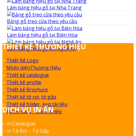
Làm bảng hiệu gỗ tại Nha Trang
Bảng gỗ treo cửa theo yêu cầu
Làm bảng hiệu gỗ tại Biên Hòa
THIẾT KẾ THƯƠNG HIỆU
Làm bảng hiệu gỗ tại Nghệ An
–
Thiết Kế Logo
–
Nhận diệnThương Hiệu
–
Thiết kế catalogue
–
Thiết kế profile
–
Thiết kế Brochure
–
Thiết kế tờ rơi, tờ gấp
–
Thiết kế folder, kẹp tài liệu
DỊCH VỤ IN ẤN
–
Name card – Danh thiếp
– In Catalogue
– In Tờ Rơi – Tờ Gấp