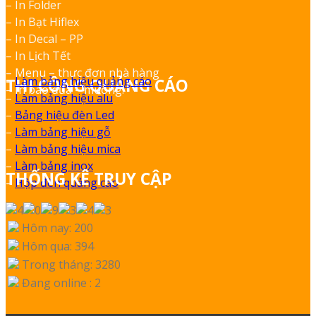
– In Folder
– In Bạt Hiflex
– In Decal – PP
– In Lịch Tết
– Menu – thực đơn nhà hàng
–
Làm bảng hiệu quảng cáo
THI CÔNG QUẢNG CÁO
– In bao đũa – muỗng.
–
Làm bảng hiệu alu
–
Bảng hiệu đèn Led
–
Làm bảng hiệu gỗ
–
Làm bảng hiệu mica
–
Làm bảng inox
THỐNG KÊ TRUY CẬP
–
Hộp đèn quảng cáo
Hôm nay: 200
Hôm qua: 394
Trong tháng: 3280
Đang online : 2