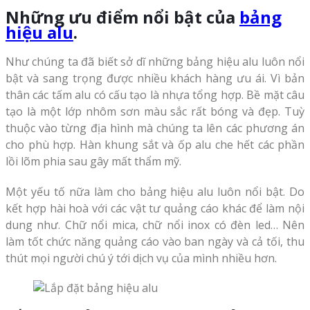
Những ưu điểm nổi bật của
bảng
hiệu alu
.
Như chúng ta đã biết sở dĩ những bảng hiệu alu luôn nổi
bật và sang trọng được nhiều khách hàng ưu ái. Vì bản
thân các tấm alu có cấu tạo là nhựa tổng hợp. Bề mặt câu
tạo là một lớp nhôm sơn màu sắc rất bóng và đẹp. Tuỳ
thuộc vào từng địa hình mà chúng ta lên các phương án
cho phù hợp. Hàn khung sắt và ốp alu che hết các phần
lồi lõm phia sau gây mất thẩm mỹ.
Một yếu tố nữa làm cho bảng hiệu alu luôn nổi bật. Do
kết hợp hài hoà với các vật tư quảng cáo khác để làm nội
dung như. Chữ nổi mica, chữ nổi inox có đèn led… Nên
làm tốt chức năng quảng cáo vào ban ngày và cả tối, thu
thút mọi người chú ý tới dịch vụ của mình nhiều hơn.