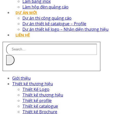
Làm bảng inox
Làm hộp đèn quảng cáo
DỰ ÁN MỚI
Dự án thi công quảng cáo
Dự án thiết kế catalogue – Profile
Dự án thiết kế logo – Nhận diện thương hiệu
LIÊN HỆ
Giới thiệu
Thiết kế thương hiệu
Thiết Kế Logo
Thiết kế thương hiệu
Thiết kế profile
Thiết kế catalogue
Thiết kế Brochure