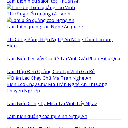
Làm biển hiệu salon tóc Thuận An
Thi công biển quảng cáo Vinh
Làm biển quảng cáo Nghệ An giá rẻ
Thi Công Bảng Hiệu Nghệ An Nâng Tầm Thương
Hiệu
Làm Biển Led Vẫy Giá Rẻ Tại Vinh Giải Pháp Hiệu Quả
Làm Hộp Đèn Quảng Cáo Tại Vinh Giá Rẻ
Biển Led Chạy Chữ Ma Trận Nghệ An Thi Công
Chuyên Nghiệp
Làm Biển Công Ty Mica Tại Vinh Lấy Ngay
Làm biển quảng cáo tại Vinh Nghệ An