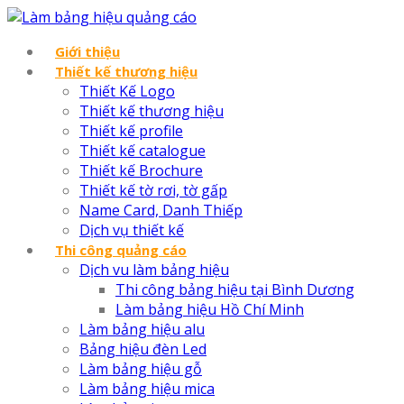
Giới thiệu
Thiết kế thương hiệu
Thiết Kế Logo
Thiết kế thương hiệu
Thiết kế profile
Thiết kế catalogue
Thiết kế Brochure
Thiết kế tờ rơi, tờ gấp
Name Card, Danh Thiếp
Dịch vụ thiết kế
Thi công quảng cáo
Dịch vu làm bảng hiệu
Thi công bảng hiệu tại Bình Dương
Làm bảng hiệu Hồ Chí Minh
Làm bảng hiệu alu
Bảng hiệu đèn Led
Làm bảng hiệu gỗ
Làm bảng hiệu mica