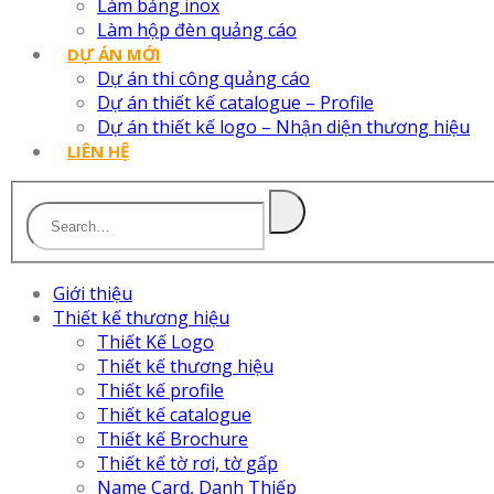
Làm bảng inox
Làm hộp đèn quảng cáo
DỰ ÁN MỚI
Dự án thi công quảng cáo
Dự án thiết kế catalogue – Profile
Dự án thiết kế logo – Nhận diện thương hiệu
LIÊN HỆ
Giới thiệu
Thiết kế thương hiệu
Thiết Kế Logo
Thiết kế thương hiệu
Thiết kế profile
Thiết kế catalogue
Thiết kế Brochure
Thiết kế tờ rơi, tờ gấp
Name Card, Danh Thiếp