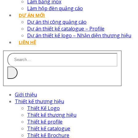
Làm bảng inox
Làm hộp đèn quảng cáo
DỰ ÁN MỚI
Dự án thi công quảng cáo
Dự án thiết kế catalogue – Profile
Dự án thiết kế logo – Nhận diện thương hiệu
LIÊN HỆ
Giới thiệu
Thiết kế thương hiệu
Thiết Kế Logo
Thiết kế thương hiệu
Thiết kế profile
Thiết kế catalogue
Thiết kế Brochure