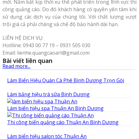
mới. Nắm bắt kịp thời xu thế phát triển trong lĩnh vực thi
công quảng cáo. Do đó khách hàng có quyền yên tâm khi
sử dụng các dịch vụ của chúng tôi. Với chất lượng vượt
trội giá cả phải chăng và chế độ bảo hành dài hạn.
LIÊN HỆ DỊCH VỤ:
Hotlline: 0943 00 77 19 – 0931 505 030
Email: lienhe.quangcaoart@gmail.com
Bài viết liên quan
Read more...
Làm Biển Hiệu Quán Cà Phê Bình Dương Trọn Gói
Làm bảng hiệu trà sữa Bình Dương
Làm biển hiệu spa Thuận An Bình Dương
Thi công biển quảng cáo Thuận An Bình Dương
Làm biển hiệu salon tóc Thuận An