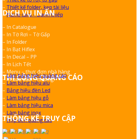
–
Thiết kế folder, kẹp tài liệu
DỊCH VỤ IN ẤN
–
Name card – Danh thiếp
– In Catalogue
– In Tờ Rơi – Tờ Gấp
– In Folder
– In Bạt Hiflex
– In Decal – PP
– In Lịch Tết
– Menu – thực đơn nhà hàng
–
Làm bảng hiệu quảng cáo
THI CÔNG QUẢNG CÁO
– In bao đũa – muỗng.
–
Làm bảng hiệu alu
–
Bảng hiệu đèn Led
–
Làm bảng hiệu gỗ
–
Làm bảng hiệu mica
–
Làm bảng inox
THỐNG KÊ TRUY CẬP
–
Hộp đèn quảng cáo