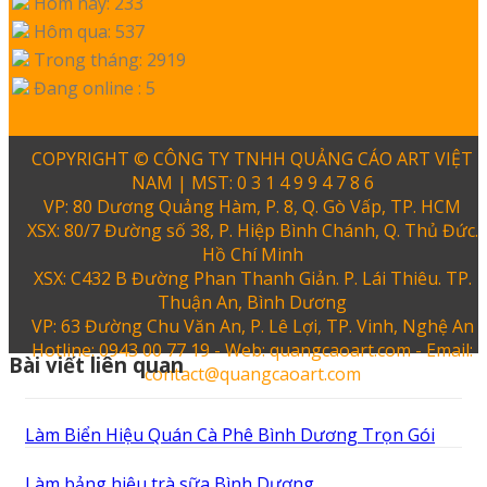
Hôm nay: 233
Hôm qua: 537
Trong tháng: 2919
Đang online : 5
COPYRIGHT © CÔNG TY TNHH QUẢNG CÁO ART VIỆT
NAM | MST: 0 3 1 4 9 9 4 7 8 6
VP: 80 Dương Quảng Hàm, P. 8, Q. Gò Vấp, TP. HCM
XSX: 80/7 Đường số 38, P. Hiệp Bình Chánh, Q. Thủ Đức.
Hồ Chí Minh
XSX: C432 B Đường Phan Thanh Giản. P. Lái Thiêu. TP.
Thuận An, Bình Dương
VP: 63 Đường Chu Văn An, P. Lê Lợi, TP. Vinh, Nghệ An
Hotline: 0943 00 77 19 - Web: quangcaoart.com - Email:
Bài viết liên quan
contact@quangcaoart.com
Làm Biển Hiệu Quán Cà Phê Bình Dương Trọn Gói
Làm bảng hiệu trà sữa Bình Dương