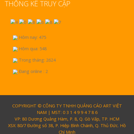
THỐNG KÊ TRUY CẬP
Hôm nay: 475
Hôm qua: 548
Trong tháng: 2624
Đang online : 2
COPYRIGHT © CÔNG TY TNHH QUẢNG CÁO ART VIỆT
NAM | MST: 0 3 1 4 9 9 4 7 8 6
VP: 80 Dương Quảng Hàm, P. 8, Q. Gò Vấp, TP. HCM
XSX: 80/7 Đường số 38, P. Hiệp Bình Chánh, Q. Thủ Đức. Hồ
Chí Minh