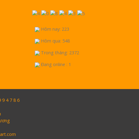
Hôm nay: 223
Hôm qua: 548
Trong tháng: 2372
Đang online : 1
9 4 7 8 6
h
Dương
oart.com