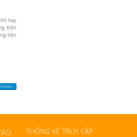
thì hay
ng. Đến
ng tiện
 more...
THỐNG KÊ TRUY CẬP
CÁO