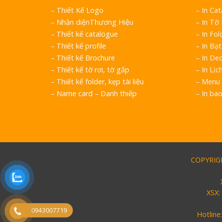
–
Thiết Kế Logo
– In Ca
–
Nhận diệnThương Hiệu
– In Tờ
–
Thiết kế catalogue
– In Fol
–
Thiết kế profile
– In Bạt
–
Thiết kế Brochure
– In Dec
–
Thiết kế tờ rơi, tờ gấp
– In Lịc
–
Thiết kế folder, kẹp tài liệu
– Menu 
–
Name card – Danh thiếp
– In ba
COPYRIGH
XSX:
0943007719
Hotline