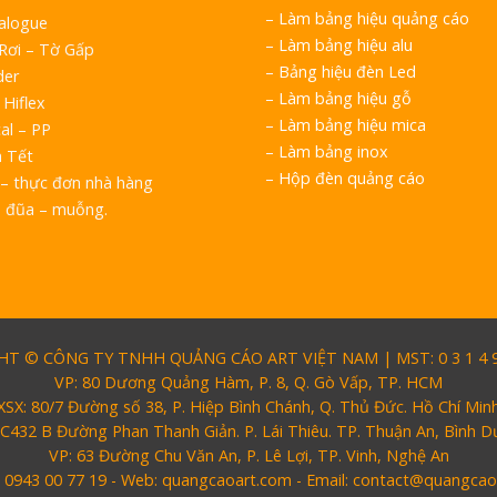
–
Làm bảng hiệu quảng cáo
talogue
–
Làm bảng hiệu alu
 Rơi – Tờ Gấp
–
Bảng hiệu đèn Led
der
–
Làm bảng hiệu gỗ
 Hiflex
–
Làm bảng hiệu mica
al – PP
–
Làm bảng inox
h Tết
–
Hộp đèn quảng cáo
– thực đơn nhà hàng
o đũa – muỗng.
T © CÔNG TY TNHH QUẢNG CÁO ART VIỆT NAM | MST: 0 3 1 4 9 
VP: 80 Dương Quảng Hàm, P. 8, Q. Gò Vấp, TP. HCM
XSX: 80/7 Đường số 38, P. Hiệp Bình Chánh, Q. Thủ Đức. Hồ Chí Min
 C432 B Đường Phan Thanh Giản. P. Lái Thiêu. TP. Thuận An, Bình 
VP: 63 Đường Chu Văn An, P. Lê Lợi, TP. Vinh, Nghệ An
: 0943 00 77 19 - Web: quangcaoart.com - Email: contact@quangca