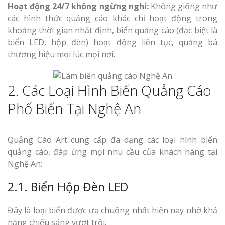
Hoạt động 24/7 không ngừng nghỉ:
Không giống như
Top 10 Mẫu 
các hình thức quảng cáo khác chỉ hoạt động trong
Hiệu Shop Q
khoảng thời gian nhất định, biển quảng cáo (đặc biệt là
Nghệ An Đẹp
biển LED, hộp đèn) hoạt động liên tục, quảng bá
thương hiệu mọi lúc mọi nơi.
2. Các Loại Hình Biển Quảng Cáo
Phổ Biến Tại Nghệ An
Làm Bảng Hi
Thuốc Nghệ An Chuẩn
Quảng Cáo Art cung cấp đa dạng các loại hình biển
quảng cáo, đáp ứng mọi nhu cầu của khách hàng tại
Làm Hộp Đèn
Nghệ An:
Mỏng Nghệ 
Hút
2.1. Biển Hộp Đèn LED
Đây là loại biển được ưa chuộng nhất hiện nay nhờ khả
năng chiếu sáng vượt trội.