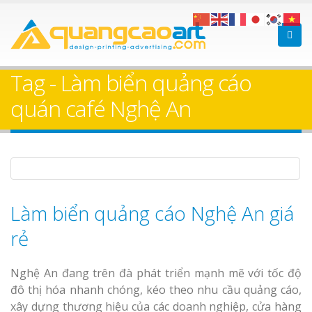
Làm bảng hiệu gỗ tại
Làm Biển Hiệ
Nha Trang
Cà Phê Bình Dương Tr
Tag - Làm biển quảng cáo
Làm bảng hiệ
quán café Nghệ An
sữa Bình Dương
Làm biển hiệ
Thuận An Bì
Bảng gỗ treo cửa
Dương
theo yêu cầu
Làm biển quảng cáo Nghệ An giá
rẻ
Thi công biể
Nghệ An đang trên đà phát triển mạnh mẽ với tốc độ
cáo Thuận An
đô thị hóa nhanh chóng, kéo theo nhu cầu quảng cáo,
Dương
xây dựng thương hiệu của các doanh nghiệp, cửa hàng