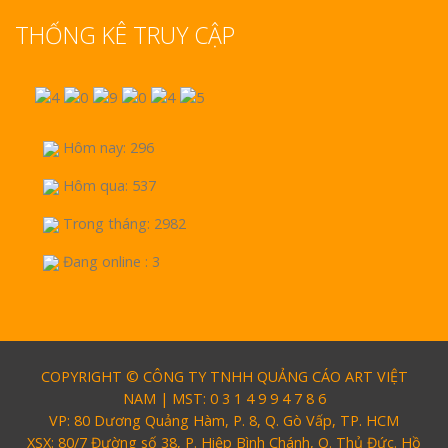
THỐNG KÊ TRUY CẬP
Hôm nay: 296
Hôm qua: 537
Trong tháng: 2982
Đang online : 3
COPYRIGHT © CÔNG TY TNHH QUẢNG CÁO ART VIỆT
NAM | MST: 0 3 1 4 9 9 4 7 8 6
VP: 80 Dương Quảng Hàm, P. 8, Q. Gò Vấp, TP. HCM
XSX: 80/7 Đường số 38, P. Hiệp Bình Chánh, Q. Thủ Đức. Hồ