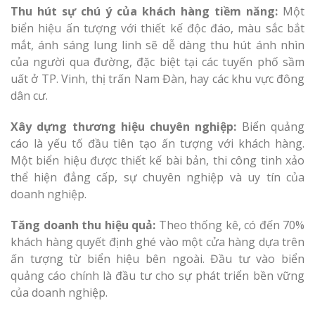
Thu hút sự chú ý của khách hàng tiềm năng:
Một
biển hiệu ấn tượng với thiết kế độc đáo, màu sắc bắt
mắt, ánh sáng lung linh sẽ dễ dàng thu hút ánh nhìn
của người qua đường, đặc biệt tại các tuyến phố sầm
uất ở TP. Vinh, thị trấn Nam Đàn, hay các khu vực đông
dân cư.
Làm Biển Côn
Mica Tại Vinh Lấy Nga
Xây dựng thương hiệu chuyên nghiệp:
Biển quảng
cáo là yếu tố đầu tiên tạo ấn tượng với khách hàng.
Làm biển quả
Một biển hiệu được thiết kế bài bản, thi công tinh xảo
tại Vinh Nghệ An
thể hiện đẳng cấp, sự chuyên nghiệp và uy tín của
doanh nghiệp.
Làm Biển Hiệ
Nam Đàn Uy Tín Giá X
Tăng doanh thu hiệu quả:
Theo thống kê, có đến 70%
khách hàng quyết định ghé vào một cửa hàng dựa trên
ấn tượng từ biển hiệu bên ngoài. Đầu tư vào biển
Làm Biển Qu
quảng cáo chính là đầu tư cho sự phát triển bền vững
Mỹ Phẩm Vinh Thu Hú
của doanh nghiệp.
Hàng