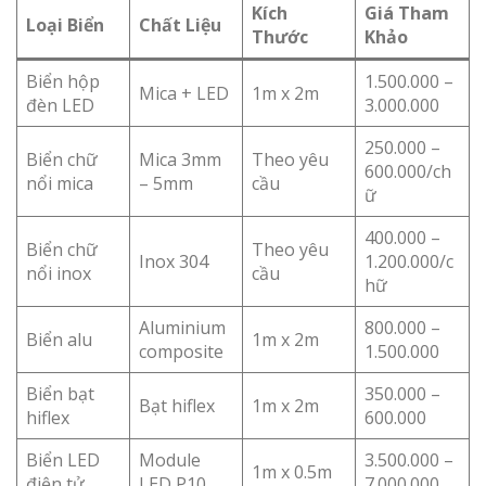
Kích
Giá Tham
Loại Biển
Chất Liệu
Thước
Khảo
Biển hộp
1.500.000 –
Mica + LED
1m x 2m
đèn LED
3.000.000
250.000 –
Biển chữ
Mica 3mm
Theo yêu
600.000/ch
nổi mica
– 5mm
cầu
ữ
400.000 –
Biển chữ
Theo yêu
Inox 304
1.200.000/c
nổi inox
cầu
hữ
Aluminium
800.000 –
Biển alu
1m x 2m
composite
1.500.000
Biển bạt
350.000 –
Bạt hiflex
1m x 2m
hiflex
600.000
Biển LED
Module
3.500.000 –
1m x 0.5m
điện tử
LED P10
7.000.000