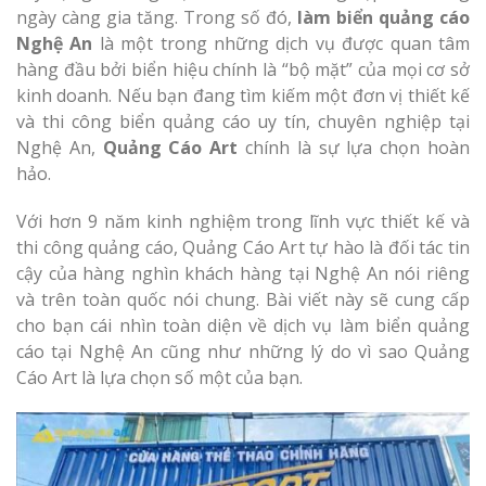
Làm bảng hiệu gỗ tại
ngày càng gia tăng. Trong số đó,
làm biển quảng cáo
Biên Hòa
Nghệ An
là một trong những dịch vụ được quan tâm
hàng đầu bởi biển hiệu chính là “bộ mặt” của mọi cơ sở
kinh doanh. Nếu bạn đang tìm kiếm một đơn vị thiết kế
và thi công biển quảng cáo uy tín, chuyên nghiệp tại
Nghệ An,
Quảng Cáo Art
chính là sự lựa chọn hoàn
Làm biển hiệ
tóc Thuận An
hảo.
Làm bảng hiệu gỗ tại
Nghệ An
Với hơn 9 năm kinh nghiệm trong lĩnh vực thiết kế và
Thi công biể
thi công quảng cáo, Quảng Cáo Art tự hào là đối tác tin
cáo Vinh
cậy của hàng nghìn khách hàng tại Nghệ An nói riêng
và trên toàn quốc nói chung. Bài viết này sẽ cung cấp
cho bạn cái nhìn toàn diện về dịch vụ làm biển quảng
cáo tại Nghệ An cũng như những lý do vì sao Quảng
Cáo Art là lựa chọn số một của bạn.
Làm biển quả
Nghệ An giá 