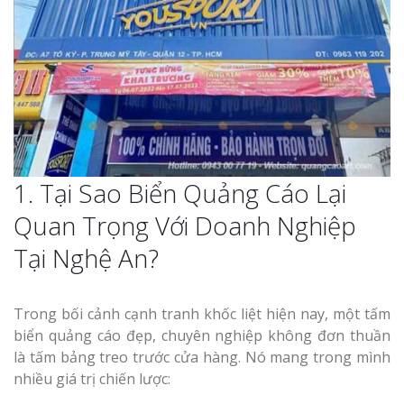
Thi Công Bản
Nghệ An Nâng Tầm T
Hiệu
1. Tại Sao Biển Quảng Cáo Lại
Làm Biển Led
Rẻ Tại Vinh Giải Pháp 
Quan Trọng Với Doanh Nghiệp
Quả
Tại Nghệ An?
Làm Hộp Đèn
Cáo Tại Vinh Giá Rẻ
Trong bối cảnh cạnh tranh khốc liệt hiện nay, một tấm
biển quảng cáo đẹp, chuyên nghiệp không đơn thuần
Biển Led Chạ
là tấm bảng treo trước cửa hàng. Nó mang trong mình
Ma Trận Ngh
nhiều giá trị chiến lược:
Thi Công Ch
Nghiệp