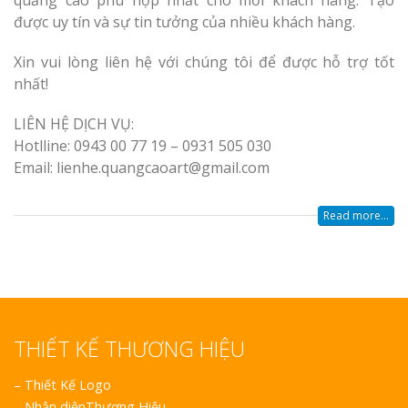
quảng cáo phù hợp nhất cho mỗi khách hàng. Tạo
được uy tín và sự tin tưởng của nhiều khách hàng.
Xin vui lòng liên hệ với chúng tôi để được hỗ trợ tốt
nhất!
LIÊN HỆ DỊCH VỤ:
Hotlline: 0943 00 77 19 – 0931 505 030
Email: lienhe.quangcaoart@gmail.com
Read more...
THIẾT KẾ THƯƠNG HIỆU
–
Thiết Kế Logo
–
Nhận diệnThương Hiệu