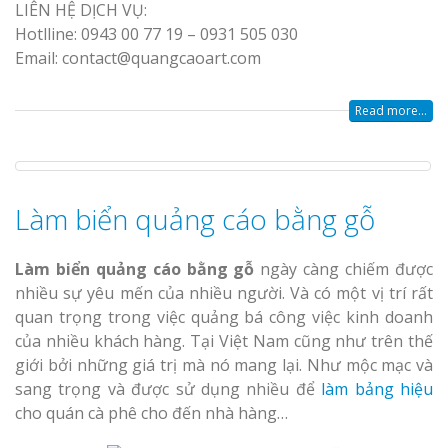
LIÊN HỆ DỊCH VỤ:
Hotlline: 0943 00 77 19 – 0931 505 030
Top 10 Mẫu 
Email: contact@quangcaoart.com
Hiệu Shop Q
Nghệ An Đẹp
Read more...
Làm biển quảng cáo bằng gỗ
Làm Bảng Hi
Làm biển quảng cáo bằng gỗ
ngày càng chiếm được
Thuốc Nghệ An Chuẩn
nhiều sự yêu mến của nhiều người. Và có một vị trí rất
quan trọng trong việc quảng bá công việc kinh doanh
Làm Hộp Đèn
của nhiều khách hàng. Tại Việt Nam cũng như trên thế
Mỏng Nghệ 
giới bởi những giá trị mà nó mang lại. Như mộc mạc và
Hút
sang trọng và được sử dụng nhiều để
làm bảng hiệu
cho quán cà phê cho đến nhà hàng…