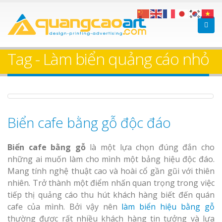
Làm bảng hiệu gỗ tại
Làm Biển Hiệ
Nha Trang
Cà Phê Bình
Tag - Làm biển quảng cáo nhỏ
Trọn Gói
Làm bảng hiệ
sữa Bình Dương
Làm biển hiệ
Biển cafe bằng gỗ độc đáo
Bảng gỗ treo cửa
Thuận An Bì
theo yêu cầu
Dương
Biển cafe bằng gỗ
là một lựa chọn đúng đắn cho
những ai muốn làm cho mình một bảng hiệu độc đáo.
Mang tính nghệ thuật cao và hoài cổ gần gũi với thiên
nhiên. Trở thành một điểm nhấn quan trọng trong việc
tiếp thị quảng cáo thu hút khách hàng biết đến quán
Thi công biể
cafe của mình. Bởi vậy nên
làm biển hiệu bằng gỗ
cáo Thuận An
thường được rất nhiều khách hàng tin tưởng và lựa