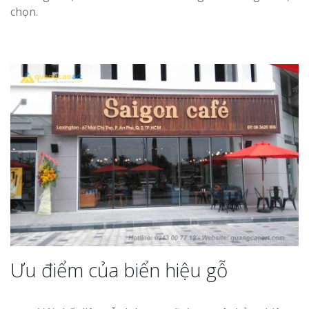
Làm bảng hiệu gỗ tại
Dương
chọn.
Biên Hòa
Làm biển hiệ
Làm bảng hiệu gỗ tại
tóc Thuận An
Nghệ An
Thi công biể
cáo Vinh
Ưu điểm của biển hiệu gỗ
Làm biển quả
Nghệ An giá 