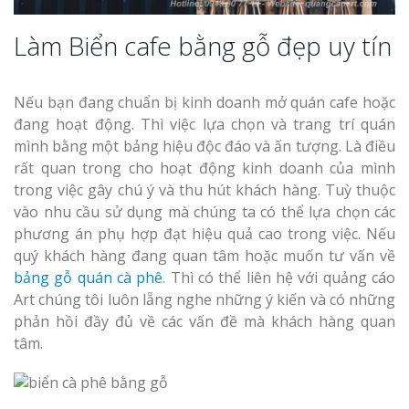
Nghiệp
Làm Biển cafe bằng gỗ đẹp uy tín
Nếu bạn đang chuẩn bị kinh doanh mở quán cafe hoặc
đang hoạt động. Thì việc lựa chọn và trang trí quán
mình bằng một bảng hiệu độc đáo và ấn tượng. Là điều
Làm Biển Côn
rất quan trong cho hoạt động kinh doanh của mình
Mica Tại Vinh Lấy Nga
trong việc gây chú ý và thu hút khách hàng. Tuỳ thuộc
vào nhu cầu sử dụng mà chúng ta có thể lựa chọn các
Làm biển quả
phương án phụ hợp đạt hiệu quả cao trong việc. Nếu
tại Vinh Nghệ An
quý khách hàng đang quan tâm hoặc muốn tư vấn về
bảng gỗ quán cà phê
. Thì có thể liên hệ với quảng cáo
Làm Biển Hiệ
Art chúng tôi luôn lẵng nghe những ý kiến và có những
Nam Đàn Uy Tín Giá X
phản hồi đầy đủ về các vấn đề mà khách hàng quan
tâm.
Làm Biển Qu
Mỹ Phẩm Vinh Thu Hú
Hàng