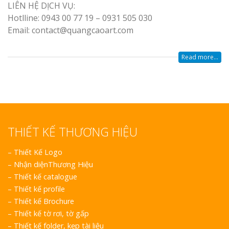
LIÊN HỆ DỊCH VỤ:
Hotlline: 0943 00 77 19 – 0931 505 030
Email: contact@quangcaoart.com
Read more...
THIẾT KẾ THƯƠNG HIỆU
–
Thiết Kế Logo
–
Nhận diệnThương Hiệu
–
Thiết kế catalogue
–
Thiết kế profile
–
Thiết kế Brochure
–
Thiết kế tờ rơi, tờ gấp
–
Thiết kế folder, kẹp tài liệu