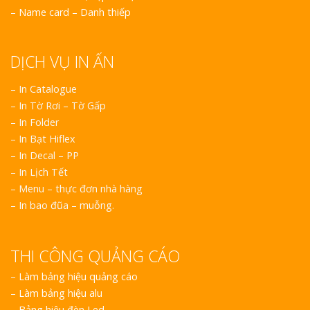
–
Name card – Danh thiếp
DỊCH VỤ IN ẤN
– In Catalogue
– In Tờ Rơi – Tờ Gấp
– In Folder
– In Bạt Hiflex
– In Decal – PP
– In Lịch Tết
– Menu – thực đơn nhà hàng
– In bao đũa – muỗng.
THI CÔNG QUẢNG CÁO
–
Làm bảng hiệu quảng cáo
–
Làm bảng hiệu alu
–
Bảng hiệu đèn Led