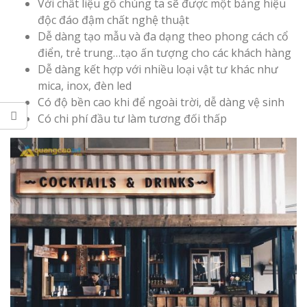
Với chất liệu gỗ chúng ta sẽ được một bảng hiệu
độc đáo đậm chất nghệ thuật
Dễ dàng tạo mẫu và đa dạng theo phong cách cổ
điển, trẻ trung…tạo ấn tượng cho các khách hàng
Dễ dàng kết hợp với nhiều loại vật tư khác như
mica, inox, đèn led
Thi Công Bản
Có độ bền cao khi để ngoài trời, dễ dàng vệ sinh
Nghệ An Nâng Tầm T
Có chi phí đầu tư làm tương đối thấp
Hiệu
Làm Biển Led
Rẻ Tại Vinh Giải Pháp 
Quả
Làm Hộp Đèn
Cáo Tại Vinh Giá Rẻ
Biển Led Chạ
Ma Trận Ngh
Thi Công Ch