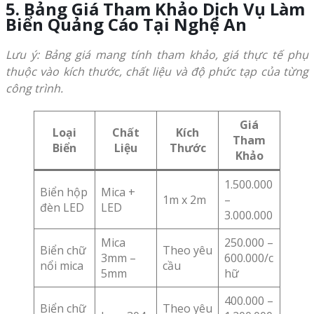
5. Bảng Giá Tham Khảo Dịch Vụ Làm
Biển Quảng Cáo Tại Nghệ An
Lưu ý: Bảng giá mang tính tham khảo, giá thực tế phụ
thuộc vào kích thước, chất liệu và độ phức tạp của từng
công trình.
Giá
Loại
Chất
Kích
Tham
Biển
Liệu
Thước
Khảo
1.500.000
Biển hộp
Mica +
1m x 2m
–
đèn LED
LED
3.000.000
Mica
250.000 –
Biển chữ
Theo yêu
3mm –
600.000/c
nổi mica
cầu
5mm
hữ
400.000 –
Biển chữ
Theo yêu