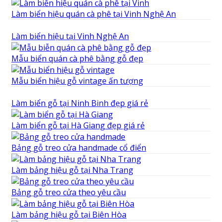
Làm biển hiệu quán cà phê tại Vinh Nghệ An
Làm biển hiệu tại Vinh Nghệ An
Mẫu biển quán cà phê bằng gỗ đẹp
Mẫu biển hiệu gỗ vintage ấn tượng
Làm biển gỗ tại Ninh Binh đẹp giá rẻ
Làm biển gỗ tại Hà Giang đẹp giá rẻ
Bảng gỗ treo cửa handmade cổ điển
Làm bảng hiệu gỗ tại Nha Trang
Bảng gỗ treo cửa theo yêu cầu
Làm bảng hiệu gỗ tại Biên Hòa