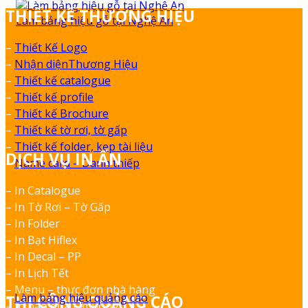
THIẾT KẾ THƯƠNG HIỆU
Làm bảng hiệu gỗ tại Nghệ An
–
Thiết Kế Logo
–
Nhận diệnThương Hiệu
–
Thiết kế catalogue
–
Thiết kế profile
–
Thiết kế Brochure
–
Thiết kế tờ rơi, tờ gấp
–
Thiết kế folder, kẹp tài liệu
DỊCH VỤ IN ẤN
–
Name card – Danh thiếp
– In Catalogue
– In Tờ Rơi – Tờ Gấp
– In Folder
– In Bạt Hiflex
– In Decal – PP
– In Lịch Tết
– Menu – thực đơn nhà hàng
–
Làm bảng hiệu quảng cáo
THI CÔNG QUẢNG CÁO
– In bao đũa – muỗng.