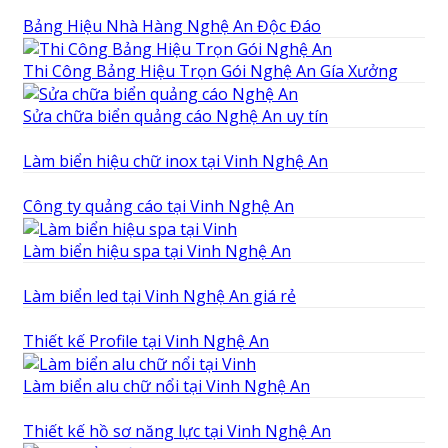
Bảng Hiệu Nhà Hàng Nghệ An Độc Đáo
Thi Công Bảng Hiệu Trọn Gói Nghệ An Gía Xưởng
Sửa chữa biển quảng cáo Nghệ An uy tín
Làm biển hiệu chữ inox tại Vinh Nghệ An
Công ty quảng cáo tại Vinh Nghệ An
Làm biển hiệu spa tại Vinh Nghệ An
Làm biển led tại Vinh Nghệ An giá rẻ
Thiết kế Profile tại Vinh Nghệ An
Làm biển alu chữ nổi tại Vinh Nghệ An
Thiết kế hồ sơ năng lực tại Vinh Nghệ An