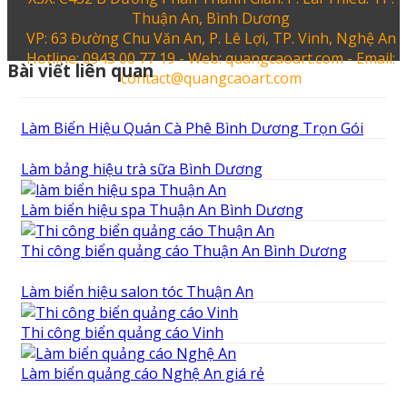
Thuận An, Bình Dương
VP: 63 Đường Chu Văn An, P. Lê Lợi, TP. Vinh, Nghệ An
Hotline: 0943 00 77 19 - Web: quangcaoart.com - Email:
Bài viết liên quan
contact@quangcaoart.com
Làm Biển Hiệu Quán Cà Phê Bình Dương Trọn Gói
Làm bảng hiệu trà sữa Bình Dương
Làm biển hiệu spa Thuận An Bình Dương
Thi công biển quảng cáo Thuận An Bình Dương
Làm biển hiệu salon tóc Thuận An
Thi công biển quảng cáo Vinh
Làm biển quảng cáo Nghệ An giá rẻ