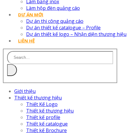
Làm bảng inox
Làm hộp đèn quảng cáo
DỰ ÁN MỚI
Dự án thi công quảng cáo
Dự án thiết kế catalogue – Profile
Dự án thiết kế logo – Nhận diện thương hiệu
LIÊN HỆ
Giới thiệu
Thiết kế thương hiệu
Thiết Kế Logo
Thiết kế thương hiệu
Thiết kế profile
Thiết kế catalogue
Thiết kế Brochure