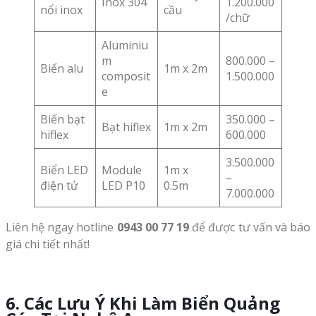
Inox 304
1.200.000
nổi inox
cầu
/chữ
Aluminiu
m
800.000 –
Biển alu
1m x 2m
composit
1.500.000
e
Biển bạt
350.000 –
Bạt hiflex
1m x 2m
hiflex
600.000
3.500.000
Biển LED
Module
1m x
–
điện tử
LED P10
0.5m
7.000.000
Liên hệ ngay hotline
0943 00 77 19
để được tư vấn và báo
giá chi tiết nhất!
6. Các Lưu Ý Khi Làm Biển Quảng