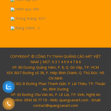
Hôm qua: 394
Trong tháng: 3311
Đang online : 2
COPYRIGHT © CÔNG TY TNHH QUẢNG CÁO ART VIỆT
NAM | MST: 0 3 1 4 9 9 4 7 8 6
VP: 80 Dương Quảng Hàm, P. 8, Q. Gò Vấp, TP. HCM
XSX: 80/7 Đường số 38, P. Hiệp Bình Chánh, Q. Thủ Đức. Hồ
Chí Minh
XSX: C432 B Đường Phan Thanh Giản. P. Lái Thiêu. TP. Thuận
An, Bình Dương
VP: 63 Đường Chu Văn An, P. Lê Lợi, TP. Vinh, Nghệ An
Hotline: 0943 00 77 19 - Web: quangcaoart.com - Email:
contact@quangcaoart.com