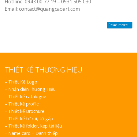
Hotlline: 0943 00 77 19 – 0931 505 030
Email: contact@quangcaoart.com
Read more...
THIẾT KẾ THƯƠNG HIỆU
–
Thiết Kế Logo
–
Nhận diệnThương Hiệu
–
Thiết kế catalogue
–
Thiết kế profile
–
Thiết kế Brochure
–
Thiết kế tờ rơi, tờ gấp
–
Thiết kế folder, kẹp tài liệu
–
Name card – Danh thiếp