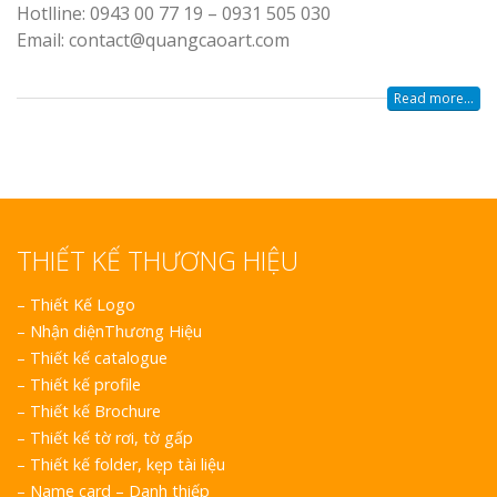
Hotlline: 0943 00 77 19 – 0931 505 030
Email: contact@quangcaoart.com
Read more...
THIẾT KẾ THƯƠNG HIỆU
–
Thiết Kế Logo
–
Nhận diệnThương Hiệu
–
Thiết kế catalogue
–
Thiết kế profile
–
Thiết kế Brochure
–
Thiết kế tờ rơi, tờ gấp
–
Thiết kế folder, kẹp tài liệu
–
Name card – Danh thiếp