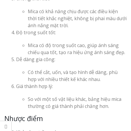
Mica có khả năng chịu được các điều kiện
thời tiết khắc nghiệt, không bị phai màu dưới
Làm Biển Côn
ánh nắng mặt trời.
Mica Tại Vinh Lấy Nga
Độ trong suốt tốt:
Làm biển quả
Mica có độ trong suốt cao, giúp ánh sáng
tại Vinh Nghệ An
chiếu qua tốt, tạo ra hiệu ứng ánh sáng đẹp.
Dễ dàng gia công:
Làm Biển Hiệ
Nam Đàn Uy Tín Giá X
Có thể cắt, uốn, và tạo hình dễ dàng, phù
hợp với nhiều thiết kế khác nhau.
Giá thành hợp lý:
Làm Biển Qu
Mỹ Phẩm Vinh Thu Hú
So với một số vật liệu khác, bảng hiệu mica
Hàng
thường có giá thành phải chăng hơn.
Top 10 Mẫu 
Nhược điểm
Hiệu Shop Q
Nghệ An Đẹp