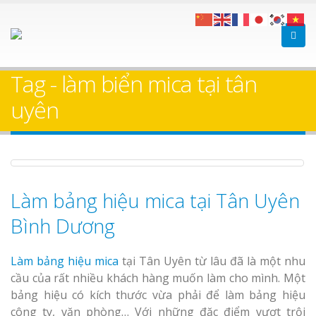
Làm bảng hiệu gỗ tại
Làm Biển Hiệ
Nha Trang
Cà Phê Bình Dương Tr
Tag - làm biển mica tại tân
Làm bảng hiệ
uyên
sữa Bình Dương
Làm biển hiệ
Thuận An Bì
Bảng gỗ treo cửa
Dương
theo yêu cầu
Làm bảng hiệu mica tại Tân Uyên
Bình Dương
Thi công biể
cáo Thuận An
Dương
Làm bảng hiệu mica
tại Tân Uyên từ lâu đã là một nhu
cầu của rất nhiều khách hàng muốn làm cho mình. Một
bảng hiệu có kích thước vừa phải để làm bảng hiệu
công ty, văn phòng… Với những đặc điểm vượt trội