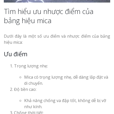
Thi Công Bản
Tìm hiểu ưu nhược điểm của
Nghệ An Nâng Tầm T
bảng hiệu mica
Hiệu
Làm Biển Led
Dưới đây là một số ưu điểm và nhược điểm của bảng
Rẻ Tại Vinh Giải Pháp 
hiệu mica:
Quả
Ưu điểm
Làm Hộp Đèn
Cáo Tại Vinh Giá Rẻ
Trọng lượng nhẹ:
Biển Led Chạ
Mica có trọng lượng nhẹ, dễ dàng lắp đặt và
Ma Trận Ngh
di chuyển.
Thi Công Ch
Độ bền cao:
Nghiệp
Khả năng chống va đập tốt, không dễ bị vỡ
như kính.
Chống thời tiết: