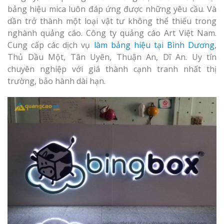
Làm bảng hiệu gỗ tại
bảng hiệu mica luôn đáp ứng được những yêu cầu. Và
Biên Hòa
dần trở thành một loại vật tư không thể thiếu trong
Làm biển hiệ
nghành quảng cáo. Công ty quảng cáo Art Việt Nam.
tóc Thuận An
Cung cấp các dịch vụ
làm bảng hiệu tại Bình Dương
,
Thủ Dầu Một, Tân Uyên, Thuận An, Dĩ An. Uy tín
Thi công biể
chuyên nghiệp với giá thành cạnh tranh nhất thị
cáo Vinh
trường, bảo hành dài hạn.
Làm bảng hiệu gỗ tại
Nghệ An
Làm biển quả
Nghệ An giá 