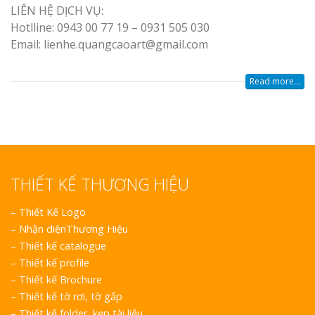
LIÊN HỆ DỊCH VỤ:
Hotlline: 0943 00 77 19 – 0931 505 030
Email: lienhe.quangcaoart@gmail.com
Read more...
THIẾT KẾ THƯƠNG HIỆU
–
Thiết Kế Logo
–
Nhận diệnThương Hiệu
–
Thiết kế catalogue
–
Thiết kế profile
–
Thiết kế Brochure
–
Thiết kế tờ rơi, tờ gấp
–
Thiết kế folder, kẹp tài liệu