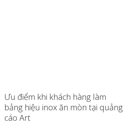
Top 10 Mẫu 
Hiệu Shop Q
Nghệ An Đẹp
Làm Bảng Hi
Thuốc Nghệ An Chuẩn
Làm Hộp Đèn
Ưu điểm khi khách hàng làm
Mỏng Nghệ 
Hút
bảng hiệu inox ăn mòn tại quảng
cáo Art