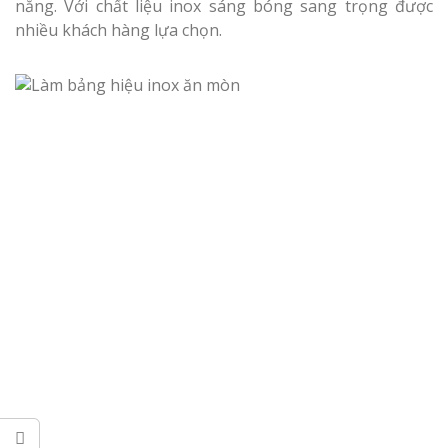
Làm bảng hiệu gỗ tại
nắng. Với chất liệu inox sáng bóng sang trọng được
Biên Hòa
nhiều khách hàng lựa chọn.
Làm biển hiệ
tóc Thuận An
Làm bảng hiệu gỗ tại
Nghệ An
Thi công biể
cáo Vinh
Làm biển quả
Nghệ An giá 