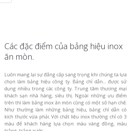
Thi Công Bản
Nghệ An Nâng Tầm T
Các đặc điểm của bảng hiệu inox
Hiệu
ăn mòn.
Làm Biển Led
Rẻ Tại Vinh Giải Pháp 
Quả
Luôn mang lại sự đẳng cấp sang trọng khi chúng ta lựa
chọn làm bảng hiệu công ty. Bảng chỉ dẫn… được sử
dụng nhiều trong các công ty. Trung tâm thương mại
Làm Hộp Đèn
Cáo Tại Vinh Giá Rẻ
khách sạn nhà hàng, siêu thị. Ngoài những ưu điểm
trên thì làm bảng inox ăn mòn cũng có một số hạn chế.
Như thường làm những bảng hiệu, bảng chỉ dẫn có
Biển Led Chạ
kích thước vừa phải. Với chất liệu inox thường chỉ có 3
Ma Trận Ngh
Thi Công Ch
màu để khách hàng lựa chọn: màu vàng đồng, màu
Nghiệp
trắng, trắng xước.