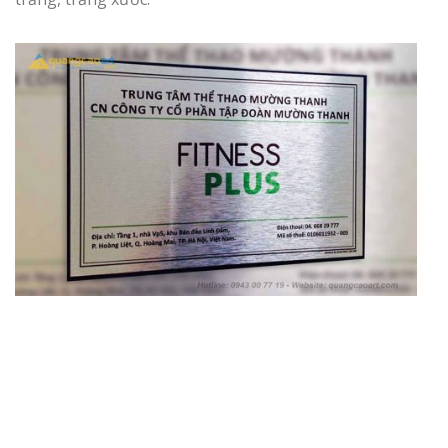
Làm Biển Côn
Mica Tại Vinh Lấy Nga
Làm biển quả
tại Vinh Nghệ An
Làm Biển Hiệ
Nam Đàn Uy Tín Giá X
Làm Biển Qu
Mỹ Phẩm Vinh Thu Hú
Hàng