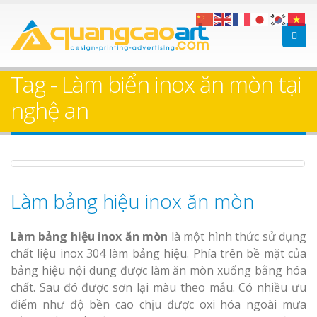
Làm bảng hiệu gỗ tại
Làm Biển Hiệ
Nha Trang
Cà Phê Bình Dương Tr
Tag - Làm biển inox ăn mòn tại
Làm bảng hiệ
nghệ an
sữa Bình Dương
Làm biển hiệ
Thuận An Bì
Bảng gỗ treo cửa
Dương
theo yêu cầu
Làm bảng hiệu inox ăn mòn
Làm bảng hiệu inox ăn mòn
là một hình thức sử dụng
chất liệu inox 304 làm bảng hiệu. Phía trên bề mặt của
bảng hiệu nội dung được làm ăn mòn xuống bằng hóa
Thi công biể
chất. Sau đó được sơn lại màu theo mẫu. Có nhiều ưu
cáo Thuận An
điểm như độ bền cao chịu được oxi hóa ngoài mưa
Dương