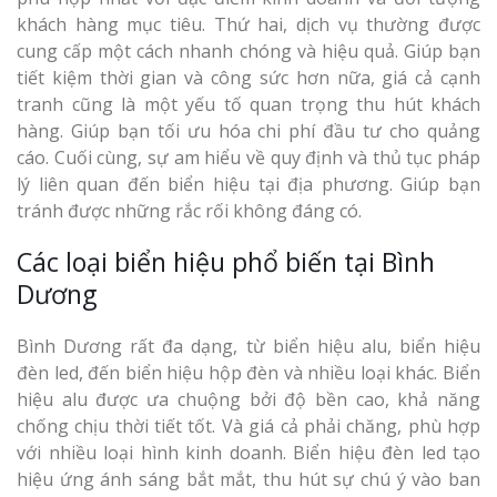
khách hàng mục tiêu. Thứ hai, dịch vụ thường được
cung cấp một cách nhanh chóng và hiệu quả. Giúp bạn
tiết kiệm thời gian và công sức hơn nữa, giá cả cạnh
tranh cũng là một yếu tố quan trọng thu hút khách
hàng. Giúp bạn tối ưu hóa chi phí đầu tư cho quảng
cáo. Cuối cùng, sự am hiểu về quy định và thủ tục pháp
Làm Biển Côn
lý liên quan đến biển hiệu tại địa phương. Giúp bạn
Mica Tại Vinh Lấy Nga
tránh được những rắc rối không đáng có.
Làm biển quả
Các loại biển hiệu phổ biến tại Bình
tại Vinh Nghệ An
Dương
Làm Biển Hiệ
Bình Dương rất đa dạng, từ biển hiệu alu, biển hiệu
Nam Đàn Uy Tín Giá X
đèn led, đến biển hiệu hộp đèn và nhiều loại khác. Biển
hiệu alu được ưa chuộng bởi độ bền cao, khả năng
Làm Biển Qu
chống chịu thời tiết tốt. Và giá cả phải chăng, phù hợp
Mỹ Phẩm Vinh Thu Hú
với nhiều loại hình kinh doanh. Biển hiệu đèn led tạo
Hàng
hiệu ứng ánh sáng bắt mắt, thu hút sự chú ý vào ban