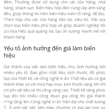
đêm. Thường được sử dụng cho các cửa hàng, nhà
Top 10 Mẫu 
hàng, khách sạn. Biển hiệu hộp đèn cung cấp ánh sáng
Hiệu Shop Q
đều, giúp thông tin trên biển hiệu luôn rõ ràng, dễ đọc.
Nghệ An Đẹp
Thích hợp cho các cửa hàng tiện lợi, siêu thị. Việc lựa
chọn loại biển hiệu phù hợp sẽ giúp doanh nghiệp tối
ưu hóa hiệu quả quảng bá, tạo ấn tượng mạnh mẽ với
khách hàng.
Yếu tố ảnh hưởng đến giá làm biển
hiệu
Làm Bảng Hi
Thuốc Nghệ An Chuẩn
Giá thành của việc làm biển hiệu chịu ảnh hưởng bởi
nhiều yếu tố. Bao gồm chất liệu, kích thước, độ phức
Làm Hộp Đèn
tạp của thiết kế, và công nghệ in ấn. Chất liệu alu có giá
Mỏng Nghệ 
thành khác so với mica hay inox, kích thước càng lớn thì
Hút
chi phí vật liệu và thi công càng cao. Thiết kế càng phức
tạp đòi hỏi nhiều công đoạn gia công thì giá thành
cũng tăng lên. Công nghệ in ấn hiện đại cho chất lượng
hình ảnh sắc nét, bền màu, thường có giá cao hơn so