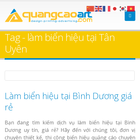
Làm bảng hiệu gỗ tại
Làm Biển Hiệ
Nha Trang
Cà Phê Bình Dương Tr
Tag - làm biển hiệu tại Tân
Làm bảng hiệ
Uyên
sữa Bình Dương
Làm biển hiệ
Thuận An Bì
Bảng gỗ treo cửa
Dương
theo yêu cầu
Làm biển hiệu tại Bình Dương giá
rẻ
Thi công biể
Bạn đang tìm kiếm dịch vụ làm biển hiệu tại Bình
cáo Thuận An
Dương uy tín, giá rẻ? Hãy đến với chúng tôi, đơn vị
Dương
chuyên thiết kế, thi công biển hiệu quảng cáo chuyên