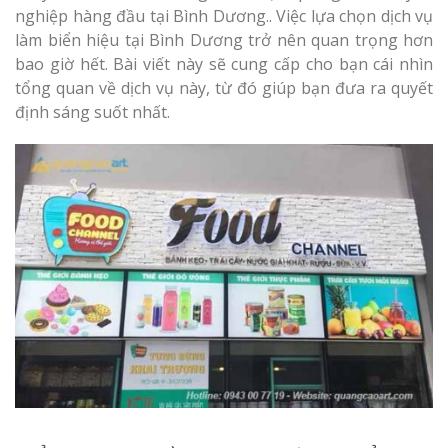
Làm bảng hiệu gỗ tại
nghiệp hàng đầu tại Bình Dương.. Việc lựa chọn dịch vụ
Biên Hòa
làm biển hiệu tại Bình Dương trở nên quan trọng hơn
bao giờ hết. Bài viết này sẽ cung cấp cho bạn cái nhìn
tổng quan về dịch vụ này, từ đó giúp bạn đưa ra quyết
định sáng suốt nhất.
Làm biển hiệ
tóc Thuận An
Làm bảng hiệu gỗ tại
Nghệ An
Thi công biể
cáo Vinh
Làm biển quả
Nghệ An giá 