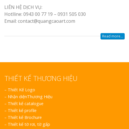
LIÊN HỆ DỊCH VỤ:
Hotlline: 0943 00 77 19 – 0931 505 030
Email: contact@quangcaoart.com
Read more...
THIẾT KẾ THƯƠNG HIỆU
–
Thiết Kế Logo
–
Nhận diệnThương Hiệu
–
Thiết kế catalogue
–
Thiết kế profile
–
Thiết kế Brochure
–
Thiết kế tờ rơi, tờ gấp