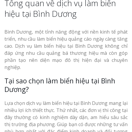
Tổng quan về dịch vụ làm biển
hiệu tại Bình Dương
Bình Dương, một tỉnh năng động với nền kinh tế phát
Thi Công Bản
Nghệ An Nâng Tầm T
triển, nhu cầu làm biển hiệu quảng cáo ngày càng tăng
Hiệu
cao. Dịch vụ làm biển hiệu tại Bình Dương không chỉ
đáp ứng nhu cầu quảng bá thương hiệu mà còn góp
phần tạo nên diện mạo đô thị hiện đại và chuyên
Làm Biển Led
nghiệp.
Rẻ Tại Vinh Giải Pháp 
Quả
Tại sao chọn làm biển hiệu tại Bình
Dương?
Làm Hộp Đèn
Cáo Tại Vinh Giá Rẻ
Lựa chọn dịch vụ làm biển hiệu tại Bình Dương mang lại
nhiều lợi ích thiết thực. Thứ nhất, các đơn vị thi công tại
Biển Led Chạ
đây thường có kinh nghiệm dày dặn, am hiểu sâu sắc
Ma Trận Ngh
thị trường địa phương. Giúp bạn có được những tư vấn
Thi Công Ch
Nghiệp
phù hợp nhất với đặc điểm kinh doanh và đối tượng