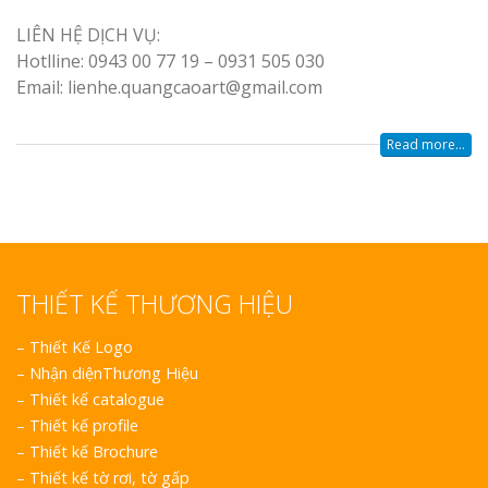
LIÊN HỆ DỊCH VỤ:
Hotlline: 0943 00 77 19 – 0931 505 030
Email: lienhe.quangcaoart@gmail.com
Read more...
THIẾT KẾ THƯƠNG HIỆU
–
Thiết Kế Logo
–
Nhận diệnThương Hiệu
–
Thiết kế catalogue
–
Thiết kế profile
–
Thiết kế Brochure
–
Thiết kế tờ rơi, tờ gấp