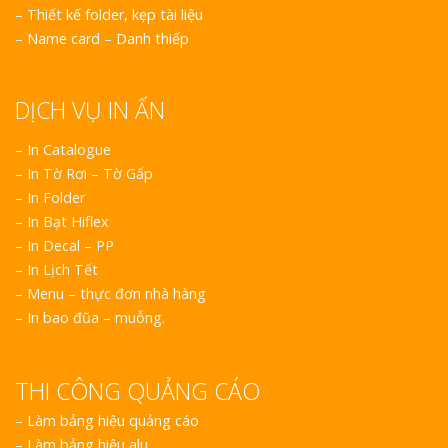
–
Thiết kế folder, kẹp tài liệu
–
Name card – Danh thiếp
DỊCH VỤ IN ẤN
– In Catalogue
– In Tờ Rơi – Tờ Gấp
– In Folder
– In Bạt Hiflex
– In Decal – PP
– In Lịch Tết
– Menu – thực đơn nhà hàng
– In bao đũa – muỗng.
THI CÔNG QUẢNG CÁO
–
Làm bảng hiệu quảng cáo
–
Làm bảng hiệu alu