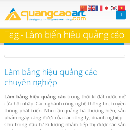
Làm bảng hiệu gỗ tại
Làm Biển Hiệ
Nha Trang
Cà Phê Bình Dương Tr
Tag - Làm biển hiệu quảng cáo
Làm bảng hiệ
sữa Bình Dương
Làm biển hiệ
Thuận An Bì
Làm bảng hiệu quảng cáo
Bảng gỗ treo cửa
Dương
theo yêu cầu
chuyên nghiệp
Làm bảng hiệu quảng cáo
trong thời kì đất nước mở
cửa hội nhập. Các nghành công nghệ thông tin, truyền
thông phát triển. Nhu cầu quảng bá thương hiệu, sản
Thi công biể
phẩm ngày càng được của các công ty, doanh nghiệp…
cáo Thuận An
Chú trọng đầu tư kĩ lưỡng nhằm tiếp thị được các sản
Dương