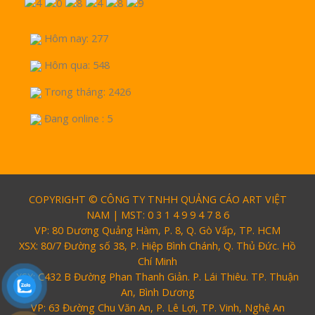
Hôm nay: 277
Hôm qua: 548
Trong tháng: 2426
Đang online : 5
COPYRIGHT © CÔNG TY TNHH QUẢNG CÁO ART VIỆT
NAM | MST: 0 3 1 4 9 9 4 7 8 6
VP: 80 Dương Quảng Hàm, P. 8, Q. Gò Vấp, TP. HCM
XSX: 80/7 Đường số 38, P. Hiệp Bình Chánh, Q. Thủ Đức. Hồ
Chí Minh
XSX: C432 B Đường Phan Thanh Giản. P. Lái Thiêu. TP. Thuận
An, Bình Dương
VP: 63 Đường Chu Văn An, P. Lê Lợi, TP. Vinh, Nghệ An