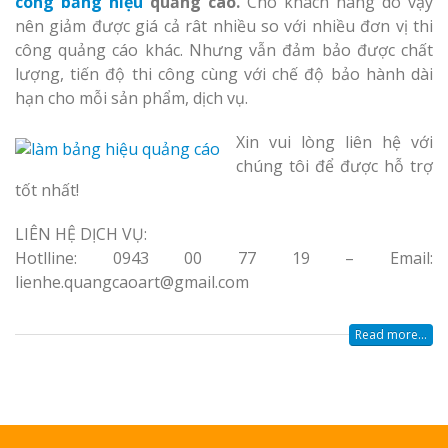
công bảng hiệu
quảng cáo.
Cho khách hàng
do vậy
nên giảm được giá cả rât nhiều so với nhiều đơn vị thi
công quảng cáo khác. Nhưng vẫn đảm bảo được chất
lượng, tiến độ thi công cùng với chế độ bảo hành dài
hạn cho mỗi sản phẩm, dịch vụ.
Xin vui lòng liên hệ với
Làm Biển Côn
chúng tôi để được hỗ trợ
Mica Tại Vinh Lấy Nga
tốt nhất!
Làm biển quả
LIÊN HỆ DỊCH VỤ:
tại Vinh Nghệ An
Hotlline: 0943 00 77 19 – Email:
lienhe.quangcaoart@gmail.com
Làm Biển Hiệ
Nam Đàn Uy Tín Giá X
Read more...
Làm Biển Qu
Mỹ Phẩm Vinh Thu Hú
Hàng