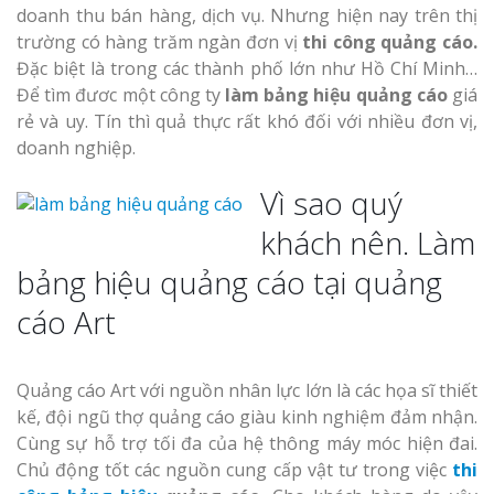
doanh thu bán hàng, dịch vụ. Nhưng hiện nay trên thị
trường có hàng trăm ngàn đơn vị
thi công quảng cáo.
Đặc biệt là trong các thành phố lớn như Hồ Chí Minh…
Để tìm đươc một công ty
làm bảng hiệu quảng cáo
giá
Thi Công Bản
rẻ và uy. Tín thì quả thực rất khó đối với nhiều đơn vị,
Nghệ An Nâng Tầm T
doanh nghiệp.
Hiệu
Vì sao quý
Làm Biển Led
khách nên. Làm
Rẻ Tại Vinh Giải Pháp 
bảng hiệu quảng cáo tại quảng
Quả
cáo Art
Làm Hộp Đèn
Cáo Tại Vinh Giá Rẻ
Quảng cáo Art với nguồn nhân lực lớn là các họa sĩ thiết
kế, đội ngũ thợ quảng cáo giàu kinh nghiệm đảm nhận.
Biển Led Chạ
Ma Trận Ngh
Cùng sự hỗ trợ tối đa của hệ thông máy móc hiện đai.
Thi Công Ch
Chủ động tốt các nguồn cung cấp vật tư trong việc
thi
Nghiệp