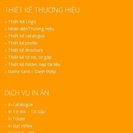
Top 10 Mẫu 
THIẾT KẾ THƯƠNG HIỆU
Hiệu Shop Q
Nghệ An Đẹp
–
Thiết Kế Logo
–
Nhận diệnThương Hiệu
–
Thiết kế catalogue
–
Thiết kế profile
–
Thiết kế Brochure
–
Thiết kế tờ rơi, tờ gấp
–
Thiết kế folder, kẹp tài liệu
Làm Bảng Hi
–
Name card – Danh thiếp
Thuốc Nghệ An Chuẩn
DỊCH VỤ IN ẤN
Làm Hộp Đèn
Mỏng Nghệ 
Hút
– In Catalogue
– In Tờ Rơi – Tờ Gấp
– In Folder
– In Bạt Hiflex
– In Decal – PP