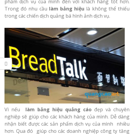
Làm bảng hiệu gỗ tại
phẩm dịch vụ của mình đến với khách hàng tốt hơn.
Biên Hòa
Trong đó nhu cầu
làm bảng hiệu
là không thể thiếu
trong các chiến dịch quảng bá hình ảnh dịch vụ.
Làm biển hiệ
tóc Thuận An
Làm bảng hiệu gỗ tại
Nghệ An
Thi công biể
cáo Vinh
Vì nếu
làm bảng hiệu quảng cáo
đẹp và chuyên
Làm biển quả
nghiệp sẽ giúp cho các khách hàng của mình. Dễ dàng
Nghệ An giá 
nhận biết được các sản phẩm dịch vụ của mình nhiều
hơn. Qua đó giúp cho các doanh nghiệp công ty tăng