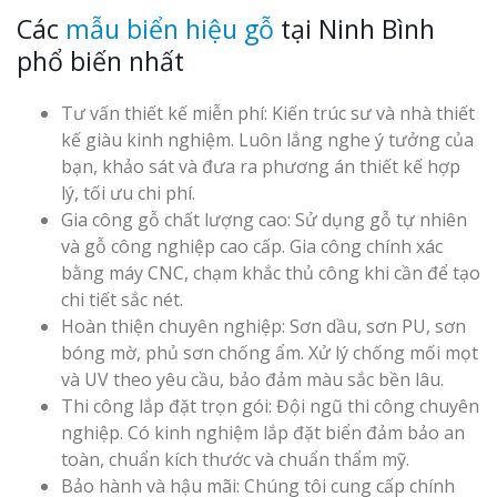
Các
mẫu biển hiệu gỗ
tại Ninh Bình
phổ biến nhất
Tư vấn thiết kế miễn phí: Kiến trúc sư và nhà thiết
kế giàu kinh nghiệm. Luôn lắng nghe ý tưởng của
Làm Biển Côn
bạn, khảo sát và đưa ra phương án thiết kế hợp
Mica Tại Vinh Lấy Nga
lý, tối ưu chi phí.
Gia công gỗ chất lượng cao: Sử dụng gỗ tự nhiên
và gỗ công nghiệp cao cấp. Gia công chính xác
Làm biển quả
tại Vinh Nghệ An
bằng máy CNC, chạm khắc thủ công khi cần để tạo
chi tiết sắc nét.
Hoàn thiện chuyên nghiệp: Sơn dầu, sơn PU, sơn
Làm Biển Hiệ
bóng mờ, phủ sơn chống ẩm. Xử lý chống mối mọt
Nam Đàn Uy Tín Giá X
và UV theo yêu cầu, bảo đảm màu sắc bền lâu.
Thi công lắp đặt trọn gói: Đội ngũ thi công chuyên
Làm Biển Qu
nghiệp. Có kinh nghiệm lắp đặt biển đảm bảo an
Mỹ Phẩm Vinh Thu Hú
toàn, chuẩn kích thước và chuẩn thẩm mỹ.
Hàng
Bảo hành và hậu mãi: Chúng tôi cung cấp chính