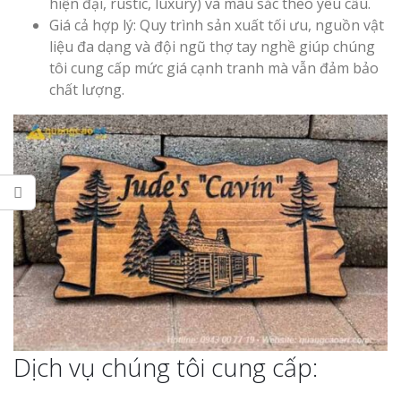
hiện đại, rustic, luxury) và màu sắc theo yêu cầu.
Giá cả hợp lý: Quy trình sản xuất tối ưu, nguồn vật
liệu đa dạng và đội ngũ thợ tay nghề giúp chúng
tôi cung cấp mức giá cạnh tranh mà vẫn đảm bảo
chất lượng.
Thi Công Bản
Nghệ An Nâng Tầm T
Hiệu
Làm Biển Led
Rẻ Tại Vinh Giải Pháp 
Quả
Làm Hộp Đèn
Cáo Tại Vinh Giá Rẻ
Biển Led Chạ
Ma Trận Ngh
Dịch vụ chúng tôi cung cấp:
Thi Công Ch
Nghiệp