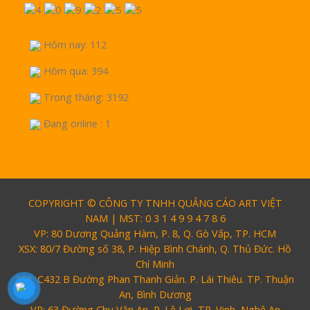
Hôm nay: 112
Hôm qua: 394
Trong tháng: 3192
Đang online : 1
COPYRIGHT © CÔNG TY TNHH QUẢNG CÁO ART VIỆT
NAM | MST: 0 3 1 4 9 9 4 7 8 6
VP: 80 Dương Quảng Hàm, P. 8, Q. Gò Vấp, TP. HCM
XSX: 80/7 Đường số 38, P. Hiệp Bình Chánh, Q. Thủ Đức. Hồ
Chí Minh
XSX: C432 B Đường Phan Thanh Giản. P. Lái Thiêu. TP. Thuận
An, Bình Dương
VP: 63 Đường Chu Văn An, P. Lê Lợi, TP. Vinh, Nghệ An