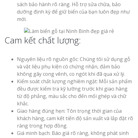
sách bảo hành rõ ràng. Hỗ trợ sửa chữa, bảo
Top 10 Mẫu 
dưỡng định kỳ để giữ biển của bạn luôn đẹp như
Hiệu Shop Q
mới.
Nghệ An Đẹp
Cam kết chất lượng:
Nguyên liệu rõ nguồn gốc: Chúng tôi sử dụng gỗ
và vật liệu phụ kiện có chứng nhận, đảm bảo
Làm Bảng Hi
không gây cong vênh, co ngót khi đã qua xử lý.
Thuốc Nghệ An Chuẩn
Kiểm soát chất lượng nghiêm ngặt: Mỗi sản phẩm
đều được kiểm tra kỹ lưỡng trước khi giao hàng
Làm Hộp Đèn
từ độ phẳng, màu sắc cho đến mối ghép và chữ
Mỏng Nghệ 
khắc.
Hút
Giao hàng đúng hẹn: Tôn trọng thời gian của
khách hàng, cam kết tiến độ sản xuất và lắp đặt rõ
ràng trong hợp đồng.
Giá minh bạch: Báo giá rõ ràng, không phát sinh