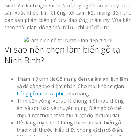
Làm bảng hiệu gỗ tại
Bình. Với kinh nghiệm thực tế, tay nghề cao và quy trình
Biên Hòa
sản xuất khép kín. Chúng tôi cam kết mang đến cho
bạn sản phẩm biển gỗ vừa đáp ứng thẩm mỹ. Vừa bền
theo thời gian, đồng thời tối ưu chi phí đầu tư.
Làm biển hiệ
Vì sao nên chọn làm biển gỗ tại
tóc Thuận An
Làm bảng hiệu gỗ tại
Ninh Binh?
Nghệ An
Thi công biể
cáo Vinh
Thẩm mỹ tinh tế: Gỗ mang đến vẻ ấm áp, lịch lãm
và dễ dàng tạo điểm nhấn. Cho mọi không gian:
bảng gỗ quán cà phê
, nhà hàng…
Tính bền vững: Với xử lý chống mối mọt, chống
ẩm và sơn bảo vệ chuyên dụng. Biển gỗ có thể
chịu được thời tiết và giữ được độ mới lâu dài.
Làm biển quả
Dễ dàng tùy biến: Chúng tôi nhận làm biển gỗ
Nghệ An giá 
theo kích thước, kiểu chữ, phong cách (cổ điển,