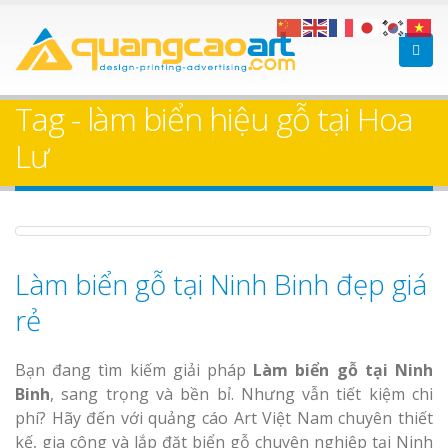
Làm bảng hiệu gỗ tại
Làm Biển Hiệ
Nha Trang
Cà Phê Bình Dương Tr
Tag - làm biển hiệu gỗ tại Hoa
Làm bảng hiệ
Lư
sữa Bình Dương
Làm biển hiệ
Thuận An Bì
Bảng gỗ treo cửa
Dương
theo yêu cầu
Làm biển gỗ tại Ninh Binh đẹp giá
rẻ
Bạn đang tìm kiếm giải pháp
Làm biển gỗ tại Ninh
Thi công biể
Binh
, sang trọng và bền bỉ. Nhưng vẫn tiết kiệm chi
cáo Thuận An
phí? Hãy đến với quảng cáo Art Việt Nam chuyên thiết
Dương
kế, gia công và lắp đặt biển gỗ chuyên nghiệp tại Ninh