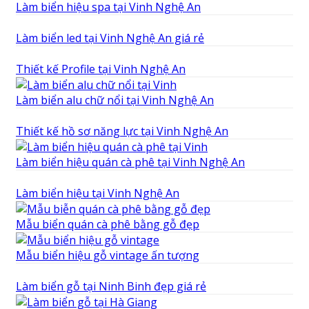
Làm biển hiệu spa tại Vinh Nghệ An
Làm biển led tại Vinh Nghệ An giá rẻ
Thiết kế Profile tại Vinh Nghệ An
Làm biển alu chữ nổi tại Vinh Nghệ An
Thiết kế hồ sơ năng lực tại Vinh Nghệ An
Làm biển hiệu quán cà phê tại Vinh Nghệ An
Làm biển hiệu tại Vinh Nghệ An
Mẫu biển quán cà phê bằng gỗ đẹp
Mẫu biển hiệu gỗ vintage ấn tượng
Làm biển gỗ tại Ninh Binh đẹp giá rẻ