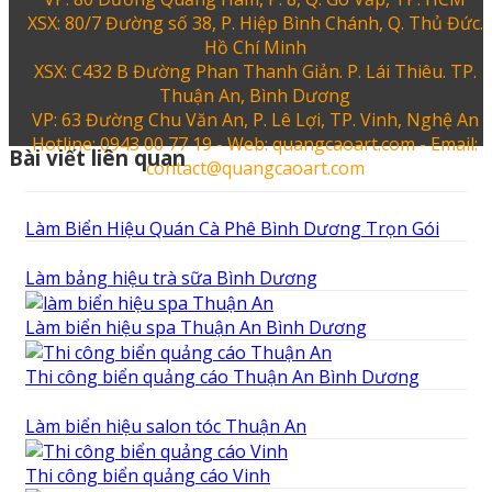
XSX: 80/7 Đường số 38, P. Hiệp Bình Chánh, Q. Thủ Đức.
Hồ Chí Minh
XSX: C432 B Đường Phan Thanh Giản. P. Lái Thiêu. TP.
Thuận An, Bình Dương
VP: 63 Đường Chu Văn An, P. Lê Lợi, TP. Vinh, Nghệ An
Hotline: 0943 00 77 19 - Web: quangcaoart.com - Email:
Bài viết liên quan
contact@quangcaoart.com
Làm Biển Hiệu Quán Cà Phê Bình Dương Trọn Gói
Làm bảng hiệu trà sữa Bình Dương
Làm biển hiệu spa Thuận An Bình Dương
Thi công biển quảng cáo Thuận An Bình Dương
Làm biển hiệu salon tóc Thuận An
Thi công biển quảng cáo Vinh