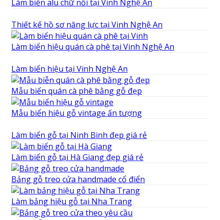
Làm biển alu chữ nổi tại Vinh Nghệ An
Thiết kế hồ sơ năng lực tại Vinh Nghệ An
Làm biển hiệu quán cà phê tại Vinh Nghệ An
Làm biển hiệu tại Vinh Nghệ An
Mẫu biển quán cà phê bằng gỗ đẹp
Mẫu biển hiệu gỗ vintage ấn tượng
Làm biển gỗ tại Ninh Binh đẹp giá rẻ
Làm biển gỗ tại Hà Giang đẹp giá rẻ
Bảng gỗ treo cửa handmade cổ điển
Làm bảng hiệu gỗ tại Nha Trang