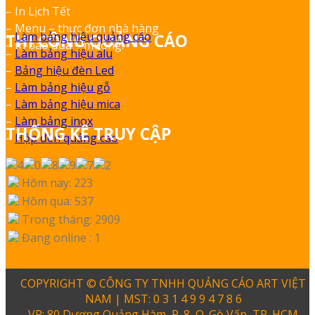
– In Lịch Tết
– Menu – thực đơn nhà hàng
–
Làm bảng hiệu quảng cáo
THI CÔNG QUẢNG CÁO
– In bao đũa – muỗng.
–
Làm bảng hiệu alu
–
Bảng hiệu đèn Led
–
Làm bảng hiệu gỗ
–
Làm bảng hiệu mica
–
Làm bảng inox
THỐNG KÊ TRUY CẬP
–
Hộp đèn quảng cáo
Hôm nay: 223
Hôm qua: 537
Trong tháng: 2909
Đang online : 1
COPYRIGHT © CÔNG TY TNHH QUẢNG CÁO ART VIỆT
NAM | MST: 0 3 1 4 9 9 4 7 8 6
VP: 80 Dương Quảng Hàm, P. 8, Q. Gò Vấp, TP. HCM