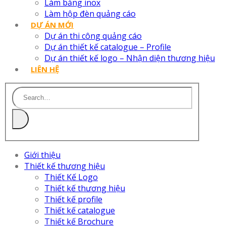
Làm bảng inox
Làm hộp đèn quảng cáo
DỰ ÁN MỚI
Dự án thi công quảng cáo
Dự án thiết kế catalogue – Profile
Dự án thiết kế logo – Nhận diện thương hiệu
LIÊN HỆ
Giới thiệu
Thiết kế thương hiệu
Thiết Kế Logo
Thiết kế thương hiệu
Thiết kế profile
Thiết kế catalogue
Thiết kế Brochure