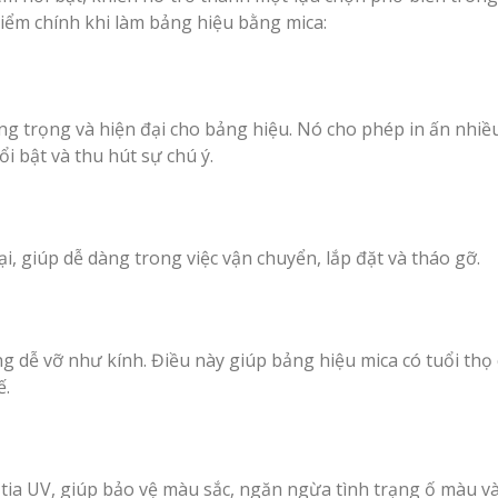
Làm Hộp Đèn Siê
điểm chính khi làm bảng hiệu bằng mica:
Nghệ An Thu Hút
ng trọng và hiện đại cho bảng hiệu. Nó cho phép in ấn nhi
i bật và thu hút sự chú ý.
i, giúp dễ dàng trong việc vận chuyển, lắp đặt và tháo gỡ.
g dễ vỡ như kính. Điều này giúp bảng hiệu mica có tuổi thọ
ế.
 tia UV, giúp bảo vệ màu sắc, ngăn ngừa tình trạng ố màu v