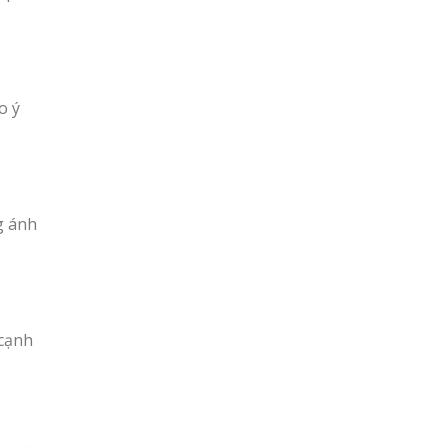
o ý
g ánh
 cạnh