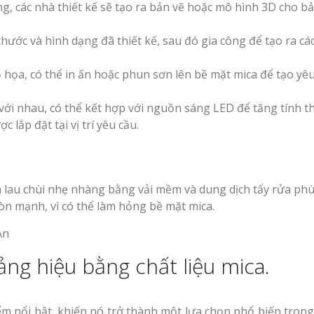
Mẫu biển hiệu gỗ
ng, các nhà thiết kế sẽ tạo ra bản vẽ hoặc mô hình 3D cho b
Bảng
vintage ấn tượng
Làm Biển Hiệu Tạ
uần Áo
Đàn Uy Tín Giá Xưởng
thước và hình dạng đã thiết kế, sau đó gia công để tạo ra các
 họa, có thể in ấn hoặc phun sơn lên bề mặt mica để tạo yêu
Làm Biển Quảng 
Phẩm Vinh Thu Hút Khách 
Làm biển gỗ tại Ninh
i với nhau, có thể kết hợp với nguồn sáng LED để tăng tính t
Binh đẹp giá rẻ
 lắp đặt tại vị trí yêu cầu.
Top 10 Mẫu Bảng
Shop Quần Áo Ng
Đẹp
Làm biển gỗ tại Hà
ệu Nhà
Giang đẹp giá rẻ
 GPP
h lau chùi nhẹ nhàng bằng vải mềm và dung dịch tẩy rửa phù
òn mạnh, vì có thể làm hỏng bề mặt mica.
 Siêu
An Thu
ng hiệu bằng chất liệu mica.
Bảng gỗ treo cửa
Làm Bảng Hiệu N
handmade cổ điển
Thuốc Nghệ An Chuẩn GPP
ểm nổi bật, khiến nó trở thành một lựa chọn phổ biến tron