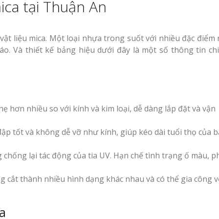
ica tại Thuận An
Vinh
Làm biển led tại Vinh
Nghệ An giá rẻ
vật liệu mica. Một loại nhựa trong suốt với nhiều đặc điểm 
. Và thiết kế bảng hiệu dưới đây là một số thông tin chi 
Thiết kế Profile tại
g Hiệu
Vinh Nghệ An
hương
Làm biển quảng c
Làm biển alu chữ nổi
Nghệ An giá rẻ
tại Vinh Nghệ An
 Vẫy Giá
 hơn nhiều so với kính và kim loại, dễ dàng lắp đặt và vận
Hiệu
ập tốt và không dễ vỡ như kính, giúp kéo dài tuổi thọ của 
 Quảng
chống lại tác động của tia UV. Hạn chế tình trạng ố màu, p
Thi Công Bảng Hi
Thiết kế hồ sơ năng
Nghệ An Nâng Tầm Thươn
ng cắt thành nhiều hình dạng khác nhau và có thể gia công v
y Chữ
lực tại Vinh Nghệ An
ệ An
Làm Biển Led Vẫy 
uyên
a
Làm biển hiệu quán
Tại Vinh Giải Pháp Hiệu Qu