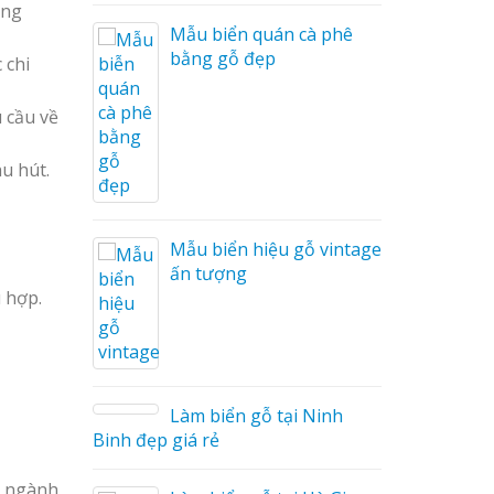
ảng
i Nam
Mẫu biển quán cà phê
bằng gỗ đẹp
 chi
 cầu về
Cáo Mỹ
Hàng
hu hút.
 Hiệu
hệ An
Mẫu biển hiệu gỗ vintage
ấn tượng
 hợp.
Làm biển gỗ tại Ninh
hà
Binh đẹp giá rẻ
g ngành