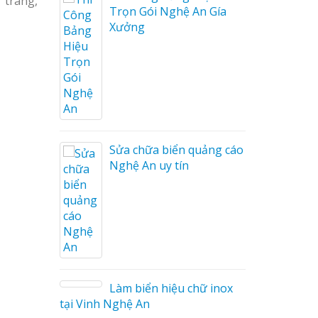
 trang,
Trọn Gói Nghệ An Gía
Xưởng
ng cáo
ương
Sửa chữa biển quảng cáo
Nghệ An uy tín
on tóc
Làm biển hiệu chữ inox
tại Vinh Nghệ An
ng cáo