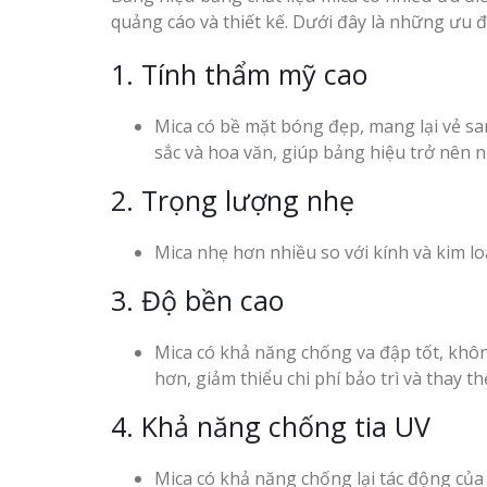
Làm biển gỗ tại Hà Giang
quảng cáo và thiết kế. Dưới đây là những ưu 
đẹp giá rẻ
1. Tính thẩm mỹ cao
Mica có bề mặt bóng đẹp, mang lại vẻ sa
sắc và hoa văn, giúp bảng hiệu trở nên nổ
Bảng gỗ treo cửa
handmade cổ điển
2. Trọng lượng nhẹ
Mica nhẹ hơn nhiều so với kính và kim loạ
3. Độ bền cao
Mica có khả năng chống va đập tốt, khôn
hơn, giảm thiểu chi phí bảo trì và thay th
4. Khả năng chống tia UV
Mica có khả năng chống lại tác động của