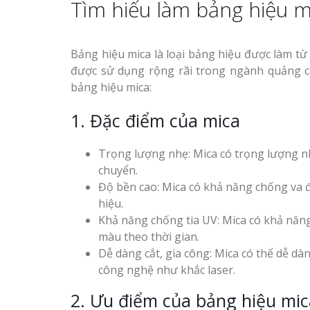
Tìm hiểu làm bảng hiệu m
Công ty quảng cáo tại
Vinh Nghệ An
Bảng hiệu mica là loại bảng hiệu được làm từ 
được sử dụng rộng rãi trong ngành quảng cáo
Làm biển hiệu spa tại
Thi Công Bản
bảng hiệu mica:
Vinh Nghệ An
Nghệ An Nâng Tầm T
Hiệu
1. Đặc điểm của mica
Làm Biển Led
Trọng lượng nhẹ: Mica có trọng lượng nhẹ
Rẻ Tại Vinh Giải Pháp 
chuyển.
Quả
Làm biển led tại Vinh
Độ bền cao: Mica có khả năng chống va đ
Nghệ An giá rẻ
hiệu.
Làm Hộp Đèn
Khả năng chống tia UV: Mica có khả năng 
Cáo Tại Vinh Giá Rẻ
Thiết kế Profile tại Vinh
màu theo thời gian.
Nghệ An
Dễ dàng cắt, gia công: Mica có thể dễ dà
Biển Led Chạ
công nghệ như khắc laser.
Ma Trận Ngh
Làm biển alu chữ nổi tại
Thi Công Ch
2. Ưu điểm của bảng hiệu mic
Vinh Nghệ An
Nghiệp