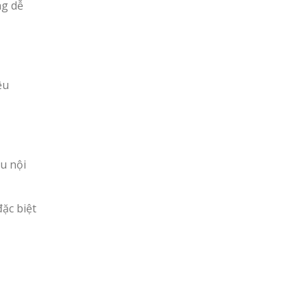
ng dễ
ệu
u nội
ặc biệt