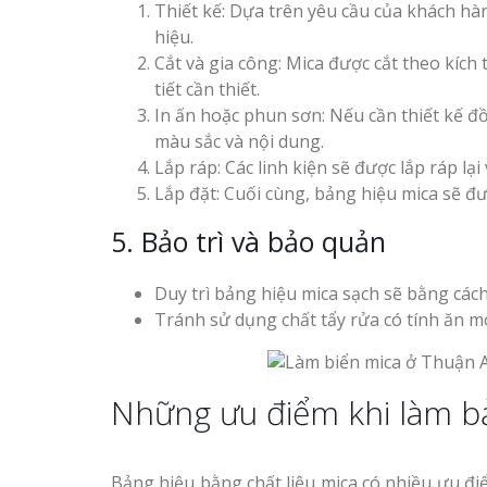
Thiết kế: Dựa trên yêu cầu của khách hà
Top 10 Mẫu 
Mẫu biển quán cà phê
hiệu.
Hiệu Shop Q
bằng gỗ đẹp
Cắt và gia công: Mica được cắt theo kích 
Nghệ An Đẹp
tiết cần thiết.
In ấn hoặc phun sơn: Nếu cần thiết kế đồ
màu sắc và nội dung.
Lắp ráp: Các linh kiện sẽ được lắp ráp lạ
Lắp đặt: Cuối cùng, bảng hiệu mica sẽ được
5. Bảo trì và bảo quản
Mẫu biển hiệu gỗ vintage
Làm Bảng Hi
ấn tượng
Thuốc Nghệ An Chuẩn
Duy trì bảng hiệu mica sạch sẽ bằng các
Tránh sử dụng chất tẩy rửa có tính ăn m
Làm Hộp Đèn
Mỏng Nghệ 
Hút
Những ưu điểm khi làm bả
Làm biển gỗ tại Ninh
Binh đẹp giá rẻ
Bảng hiệu bằng chất liệu mica có nhiều ưu đi