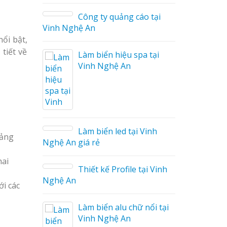
Công ty quảng cáo tại
Vinh Nghệ An
nổi bật,
tiết về
Làm biển hiệu spa tại
Vinh Nghệ An
áo
Làm biển led tại Vinh
bảng
Nghệ An giá rẻ
hai
Thiết kế Profile tại Vinh
ệu
Nghệ An
g Hiệu
ới các
Làm biển alu chữ nổi tại
Giá Rẻ
Vinh Nghệ An
ả