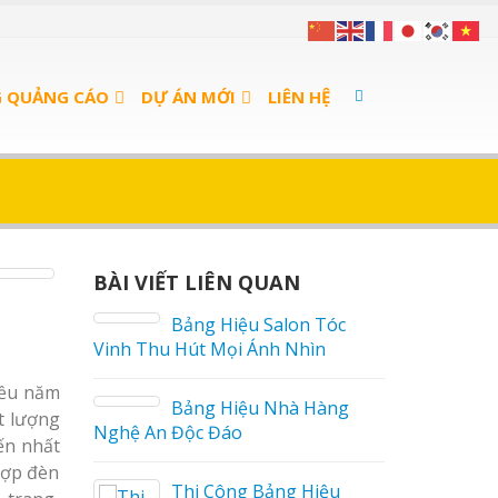
G QUẢNG CÁO
DỰ ÁN MỚI
LIÊN HỆ
BÀI VIẾT LIÊN QUAN
án Cà
Bảng Hiệu Salon Tóc
Vinh Thu Hút Mọi Ánh Nhìn
iều năm
 sữa
Bảng Hiệu Nhà Hàng
t lượng
Nghệ An Độc Đáo
iến nhất
hợp đèn
a Thuận
Thi Công Bảng Hiệu