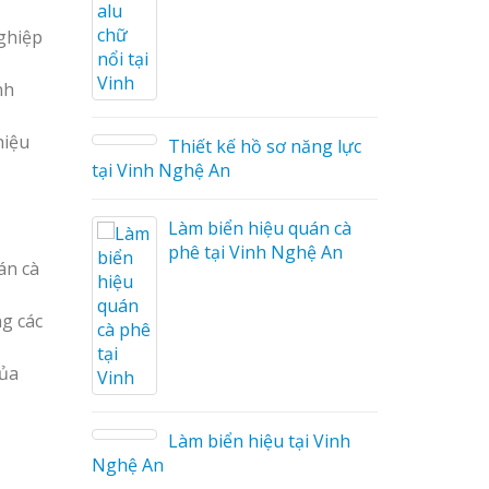
nghiệp
ng Cáo
nh
ữ Ma
hiệu
 Công
Thiết kế hồ sơ năng lực
tại Vinh Nghệ An
Làm biển hiệu quán cà
phê tại Vinh Nghệ An
án cà
ng các
 Mica
của
o tại
Làm biển hiệu tại Vinh
Nghệ An