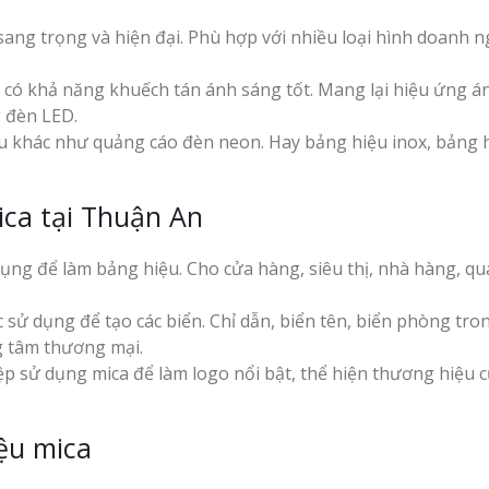
cà phê tại Vinh Nghệ
An
sang trọng và hiện đại. Phù hợp với nhiều loại hình doanh 
Làm Hộp Đèn Quả
Tại Vinh Giá Rẻ
 có khả năng khuếch tán ánh sáng tốt. Mang lại hiệu ứng á
 đèn LED.
Biển Led Chạy Ch
hiệu khác như quảng cáo đèn neon. Hay bảng hiệu inox, bảng 
Trận Nghệ An Thi
g Ty
Chuyên Nghiệp
y
Làm biển hiệu tại
ica tại Thuận An
Vinh Nghệ An
ng cáo
ng để làm bảng hiệu. Cho cửa hàng, siêu thị, nhà hàng, qu
Mẫu biển quán cà
phê bằng gỗ đẹp
c sử dụng để tạo các biển. Chỉ dẫn, biển tên, biển phòng tro
u Tại
g tâm thương mại.
ưởng
Làm Biển Công Ty
p sử dụng mica để làm logo nổi bật, thể hiện thương hiệu 
Tại Vinh Lấy Ngay
ảng Cáo
t Khách
iệu mica
Làm biển quảng cá
Vinh Nghệ An