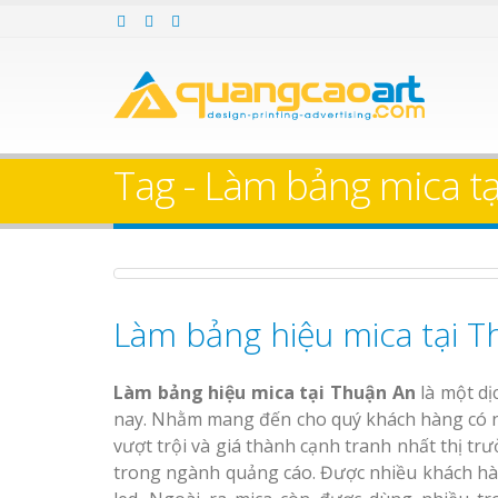
Làm bảng hiệu gỗ tại
Làm Biển Hiệ
Nha Trang
Cà Phê Bình Dương Tr
Làm bảng hiệ
Tag - Làm bảng mica tại
sữa Bình Dương
Làm biển hiệ
Thuận An Bì
Bảng gỗ treo cửa
Dương
theo yêu cầu
Làm bảng hiệu mica tại 
Bảng Hiệu Salon Tóc
Vinh Thu Hút Mọi Ánh Nhìn
Làm bảng hiệu mica tại Thuận An
là một dị
Bảng Hiệu Nhà Hàng
nay. Nhằm mang đến cho quý khách hàng có 
Nghệ An Độc Đáo
Thi công biể
vượt trội và giá thành cạnh tranh nhất thị trư
cáo Thuận An
trong ngành quảng cáo. Được nhiều khách hà
Dương
Thi Công Bảng Hiệu