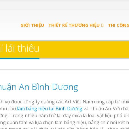
u Quán
Bảng Hiệu Salon Tóc
ọn Gói
GIỚI THIỆU
Vinh Thu Hút Mọi Ánh Nhìn
THIẾT KẾ THƯƠNG HIỆU
THI CÔN
u trà
Bảng Hiệu Nhà Hàng
 lái thiêu
Nghệ An Độc Đáo
u spa
Thi Công Bảng Hiệu
nh
Trọn Gói Nghệ An
Gía Xưởng
Thuận An Bình Dương
Làm bảng hiệu gỗ tại
Làm Biển Hiệu Qu
Nha Trang
Phê Bình Dương Trọn Gói
ch vụ được công ty quảng cáo Art Việt Nam cung cấp từ nh
Làm bảng hiệu trà
nhu cầu
làm bảng hiệu tại Bình Dương
và Thuận An. Với chấ
n quảng
Bình Dương
ờng. Trong nhiều năm trở lại đây mica là loại vật liệu phổ b
 Bình
ng quan tâm và lựa chọn làm bảng hiệu, bảng chữ nổi kết 
Sửa chữa biển quảng
Làm biển hiệu sp