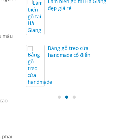
Làm biển gỗ tại Hà Giang
u Mỏng
đẹp giá rẻ
ều màu
Bảng gỗ treo cửa
handmade cổ điển
 cao
à phai