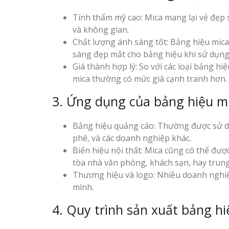
Tính thẩm mỹ cao: Mica mang lại vẻ đẹp 
và không gian.
Chất lượng ánh sáng tốt: Bảng hiệu mica
sáng đẹp mắt cho bảng hiệu khi sử dụng
Giá thành hợp lý: So với các loại bảng 
Thiết kế hồ sơ năng lực
Làm Biển Côn
mica thường có mức giá cạnh tranh hơn.
tại Vinh Nghệ An
Mica Tại Vinh Lấy Nga
3. Ứng dụng của bảng hiệu m
Làm biển hiệu quán cà
Làm biển quả
phê tại Vinh Nghệ An
tại Vinh Nghệ An
Bảng hiệu quảng cáo: Thường được sử dụ
phê, và các doanh nghiệp khác.
Biển hiệu nội thất: Mica cũng có thể đượ
Làm Biển Hiệ
tòa nhà văn phòng, khách sạn, hay trun
Nam Đàn Uy Tín Giá X
Thương hiệu và logo: Nhiều doanh nghiệ
mình.
Làm Biển Qu
Mỹ Phẩm Vinh Thu Hú
4. Quy trình sản xuất bảng h
Làm biển hiệu tại Vinh
Hàng
Nghệ An