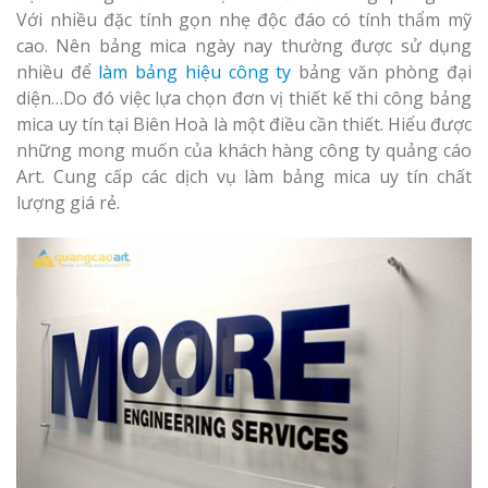
Làm bảng hiệu gỗ tại
Với nhiều đặc tính gọn nhẹ độc đáo có tính thẩm mỹ
Biên Hòa
cao. Nên bảng mica ngày nay thường được sử dụng
nhiều để
làm bảng hiệu công ty
bảng văn phòng đại
diện…Do đó việc lựa chọn đơn vị thiết kế thi công bảng
mica uy tín tại Biên Hoà là một điều cần thiết. Hiểu được
Làm biển hiệ
những mong muốn của khách hàng công ty quảng cáo
tóc Thuận An
Art. Cung cấp các dịch vụ làm bảng mica uy tín chất
Làm bảng hiệu gỗ tại
lượng giá rẻ.
Nghệ An
Thi công biể
cáo Vinh
Làm biển quả
Nghệ An giá 