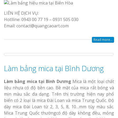
Top 10 Mẫu 
Hiệu Shop Q
LIÊN HỆ DỊCH VỤ:
Nghệ An Đẹp
Hotlline: 0943 00 77 19 – 0931 505 030
Email: contact@quangcaoart.com
Read more...
Làm Bảng Hi
Làm bảng mica tại Bình Dương
Thuốc Nghệ An Chuẩn
Làm Hộp Đèn
Làm bảng mica tại Bình Dương
Mica là một loại chất
Mỏng Nghệ 
liệu nhựa có độ bền cao. Bề mặt của mica rất bóng và
Hút
mịn màu sắc đa dạng. Trên thị trường hiện nay phổ
biến có 2 loại là mica Đài Loan và mica Trung Quốc. Độ
dày mica Đài Loan từ 2, 3, 5, 8, 10…mm tùy màu sắc.
Mica Trung Quốc thườngcó độ dày không đều, mỏng