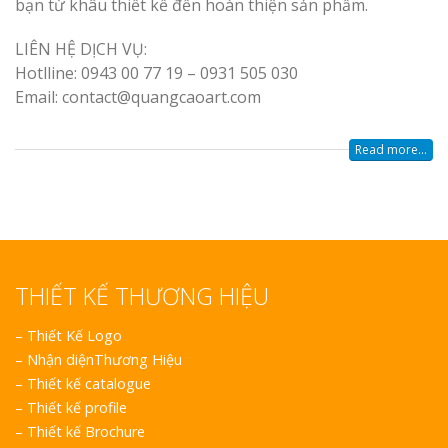
bạn từ khâu thiết kế đến hoàn thiện sản phẩm.
LIÊN HỆ DỊCH VỤ:
Hotlline: 0943 00 77 19 – 0931 505 030
Email: contact@quangcaoart.com
Read more...
THIẾT KẾ THƯƠNG HIỆU
–
Thiết Kế Logo
–
Nhận diệnThương Hiệu
–
Thiết kế catalogue
–
Thiết kế profile
–
Thiết kế Brochure