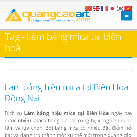
Làm bảng hiệu gỗ tại
Làm Biển Hiệ
Nha Trang
Cà Phê Bình Dương Tr
Tag - Làm bảng mica tại biên
Làm bảng hiệ
hoà
sữa Bình Dương
Làm biển hiệ
Thuận An Bì
Bảng gỗ treo cửa
Dương
theo yêu cầu
Làm bảng hiệu mica tại Biên Hòa
Đồng Nai
Dịch vụ
Làm bảng hiệu mica tại Biên Hòa
ngày nay
Thi công biể
được nhiều khách hàng. Là các công ty, xí nghiệp quan
cáo Thuận An
tâm và lựa chọn. Bởi bảng mica có nhiều đặc điểm nổi
Dương
bật và đang trở thành một xu thế mới trong quảng cáo.