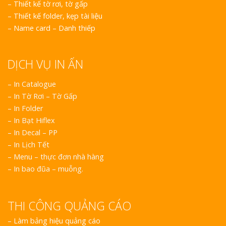
–
Thiết kế tờ rơi, tờ gấp
–
Thiết kế folder, kẹp tài liệu
–
Name card – Danh thiếp
DỊCH VỤ IN ẤN
– In Catalogue
– In Tờ Rơi – Tờ Gấp
– In Folder
– In Bạt Hiflex
– In Decal – PP
– In Lịch Tết
– Menu – thực đơn nhà hàng
– In bao đũa – muỗng.
THI CÔNG QUẢNG CÁO
–
Làm bảng hiệu quảng cáo