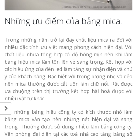
Những ưu điểm của bảng mica.
Thi Công Bản
Trong những năm trở lại đây chất liệu mica ra đời với
Nghệ An Nâng Tầm T
Hiệu
nhiều đặc tính ưu việt mang phong cách hiện đại. Với
chất liệu nhựa tổng hợp có độ bóng mịn nên khi làm
bảng hiệu mica làm tôn lên vẻ sang trọng. Kết hợp với
Làm Biển Led
các hiệu ứng của đèn led làm tăng sự nhận diện và chú
Rẻ Tại Vinh Giải Pháp 
ý của khách hàng. Đặc biệt với trọng lượng nhẹ và dẻo
Quả
nên mica thường được cắt uốn làm chữ nổi. Rất được
ưa chuộng trên thị trường kết hợp hài hoà được với
Làm Hộp Đèn
nhiều vật tư khác.
Cáo Tại Vinh Giá Rẻ
Với những bảng hiệu công ty có kích thước nhỏ làm
Biển Led Chạ
bằng mica vẫn tạo nên những nét hiện đại và sang
Ma Trận Ngh
trọng. Thường được sử dụng nhiều làm bảng công ty.
Thi Công Ch
Văn phòng đại diện tại các toà nhà cao tầng bảng số
Nghiệp