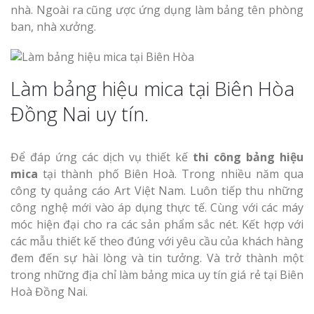
nhà. Ngoài ra cũng ược ứng dụng làm bảng tên phòng
ban, nhà xưởng.
Làm bảng hiệu mica tại Biên Hòa
Làm Biển Côn
Đồng Nai uy tín.
Mica Tại Vinh Lấy Nga
Làm biển quả
Để đáp ứng các dịch vụ thiết kế
thi công bảng hiệu
tại Vinh Nghệ An
mica
tại thành phố Biên Hoà. Trong nhiều năm qua
công ty quảng cáo Art Việt Nam. Luôn tiếp thu những
công nghệ mới vào áp dụng thực tế. Cùng với các máy
Làm Biển Hiệ
Nam Đàn Uy Tín Giá X
móc hiện đại cho ra các sản phẩm sắc nét. Kết hợp với
các mẫu thiết kế theo đúng với yêu cầu của khách hàng
đem đến sự hài lòng và tin tưởng. Và trở thành một
Làm Biển Qu
trong những địa chỉ làm bảng mica uy tín giá rẻ tại Biên
Mỹ Phẩm Vinh Thu Hú
Hoà Đồng Nai.
Hàng