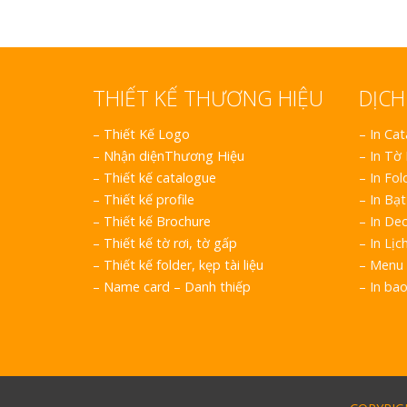
THIẾT KẾ THƯƠNG HIỆU
DỊCH
–
Thiết Kế Logo
– In Ca
–
Nhận diệnThương Hiệu
– In Tờ
–
Thiết kế catalogue
– In Fol
–
Thiết kế profile
– In Bạt
–
Thiết kế Brochure
– In Dec
–
Thiết kế tờ rơi, tờ gấp
– In Lịc
–
Thiết kế folder, kẹp tài liệu
– Menu 
–
Name card – Danh thiếp
– In ba