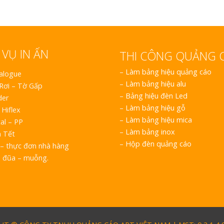
 VỤ IN ẤN
THI CÔNG QUẢNG 
–
Làm bảng hiệu quảng cáo
talogue
–
Làm bảng hiệu alu
 Rơi – Tờ Gấp
–
Bảng hiệu đèn Led
der
–
Làm bảng hiệu gỗ
 Hiflex
–
Làm bảng hiệu mica
al – PP
–
Làm bảng inox
h Tết
–
Hộp đèn quảng cáo
– thực đơn nhà hàng
o đũa – muỗng.