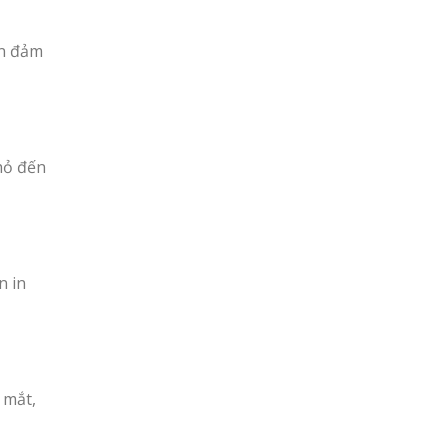
ẫn đảm
hỏ đến
n in
 mắt,