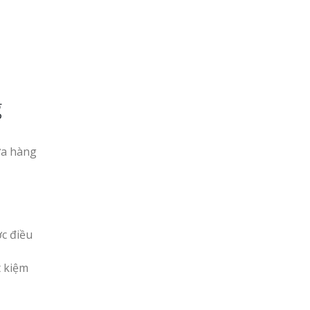
g
ửa hàng
c điều
t kiệm