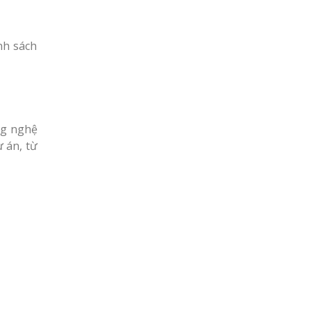
nh sách
ng nghệ
 án, từ