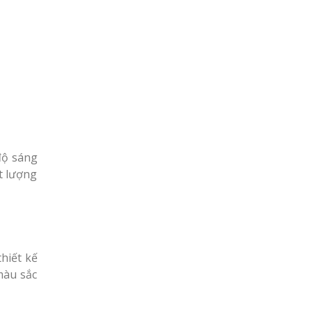
độ sáng
t lượng
thiết kế
màu sắc