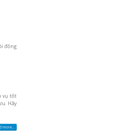
ôi đồng
 vụ tốt
ưu. Hãy
 more...