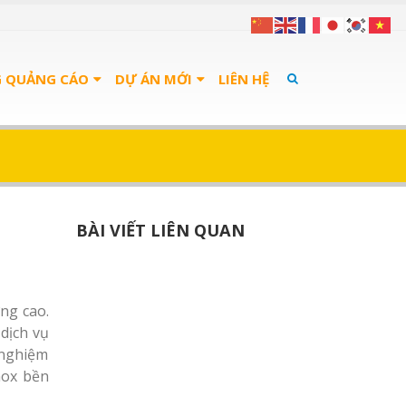
G QUẢNG CÁO
DỰ ÁN MỚI
LIÊN HỆ
BÀI VIẾT LIÊN QUAN
ng cao.
dịch vụ
 nghiệm
nox bền