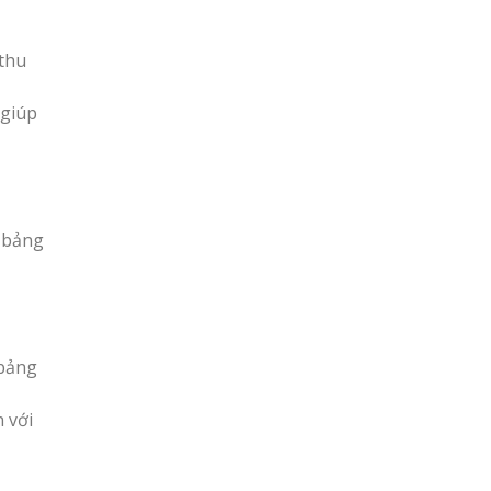
 thu
 giúp
o bảng
 bảng
 với