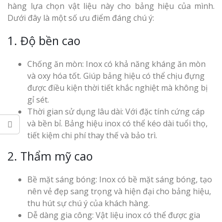
hàng lựa chọn vật liệu này cho bảng hiệu của mình.
Dưới đây là một số ưu điểm đáng chú ý:
1. Độ bền cao
Thi Công Bản
Chống ăn mòn: Inox có khả năng kháng ăn mòn
Nghệ An Nâng Tầm T
và oxy hóa tốt. Giúp bảng hiệu có thể chịu đựng
Hiệu
được điều kiện thời tiết khắc nghiệt mà không bị
gỉ sét.
Làm Biển Led
Thời gian sử dụng lâu dài: Với đặc tính cứng cáp
Rẻ Tại Vinh Giải Pháp 
và bền bỉ. Bảng hiệu inox có thể kéo dài tuổi thọ,
Quả
tiết kiệm chi phí thay thế và bảo trì.
Làm Hộp Đèn
2. Thẩm mỹ cao
Cáo Tại Vinh Giá Rẻ
Bề mặt sáng bóng: Inox có bề mặt sáng bóng, tạo
Biển Led Chạ
nên vẻ đẹp sang trọng và hiện đại cho bảng hiệu,
Ma Trận Ngh
thu hút sự chú ý của khách hàng.
Thi Công Ch
Dễ dàng gia công: Vật liệu inox có thể được gia
Nghiệp