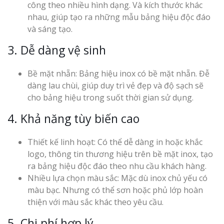
công theo nhiều hình dạng. Và kích thước khác
nhau, giúp tạo ra những mẫu bảng hiệu độc đáo
và sáng tạo.
3. Dễ dàng vệ sinh
Bề mặt nhẵn: Bảng hiệu inox có bề mặt nhẵn. Đễ
Làm Biển Côn
Mica Tại Vinh Lấy Nga
dàng lau chùi, giúp duy trì vẻ đẹp và độ sạch sẽ
cho bảng hiệu trong suốt thời gian sử dụng.
Làm biển quả
4. Khả năng tùy biến cao
tại Vinh Nghệ An
Thiết kế linh hoạt: Có thể dễ dàng in hoặc khắc
Làm Biển Hiệ
logo, thông tin thương hiệu trên bề mặt inox, tạo
Nam Đàn Uy Tín Giá X
ra bảng hiệu độc đáo theo nhu cầu khách hàng.
Nhiều lựa chọn màu sắc: Mặc dù inox chủ yếu có
Làm Biển Qu
màu bạc. Nhưng có thể sơn hoặc phủ lớp hoàn
Mỹ Phẩm Vinh Thu Hú
thiện với màu sắc khác theo yêu cầu.
Hàng
5. Chi phí hợp lý