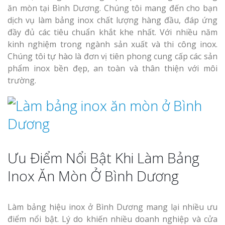
Làm bảng hiệu gỗ tại
ăn mòn tại Bình Dương. Chúng tôi mang đến cho bạn
Biên Hòa
dịch vụ làm bảng inox chất lượng hàng đầu, đáp ứng
đầy đủ các tiêu chuẩn khắt khe nhất. Với nhiều năm
kinh nghiệm trong ngành sản xuất và thi công inox.
Chúng tôi tự hào là đơn vị tiên phong cung cấp các sản
phẩm inox bền đẹp, an toàn và thân thiện với môi
Làm biển hiệ
tóc Thuận An
trường.
Làm bảng hiệu gỗ tại
Nghệ An
Thi công biể
cáo Vinh
Ưu Điểm Nổi Bật Khi Làm Bảng
Inox Ăn Mòn Ở Bình Dương
Làm biển quả
Nghệ An giá 
Làm bảng hiệu inox ở Bình Dương mang lại nhiều ưu
điểm nổi bật. Lý do khiến nhiều doanh nghiệp và cửa