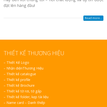
đặt lên hàng đầu!
Read more...
THIẾT KẾ THƯƠNG HIỆU
–
Thiết Kế Logo
–
Nhận diệnThương Hiệu
–
Thiết kế catalogue
–
Thiết kế profile
–
Thiết kế Brochure
–
Thiết kế tờ rơi, tờ gấp
–
Thiết kế folder, kẹp tài liệu
–
Name card – Danh thiếp