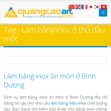
Làm bảng hiệu gỗ tại
Làm Biển Hiệ
Nha Trang
Cà Phê Bình Dương Tr
Tag - Làm bảng inox ở thủ dầu
Làm bảng hiệ
một
sữa Bình Dương
Làm biển hiệ
Thuận An Bì
Bảng gỗ treo cửa
Dương
theo yêu cầu
Làm bảng inox ăn mòn ở Bình
Dương
Thi công biể
Dịch vụ làm bảng inox ăn mòn ở Bình Dương địa chỉ
cáo Thuận An
đáng tin cậy cho nhu cầu
làm bảng hiệu inox
chất lượng
Dương
cao. Bạn đang tìm kiếm giải pháp cho bảng inox chống