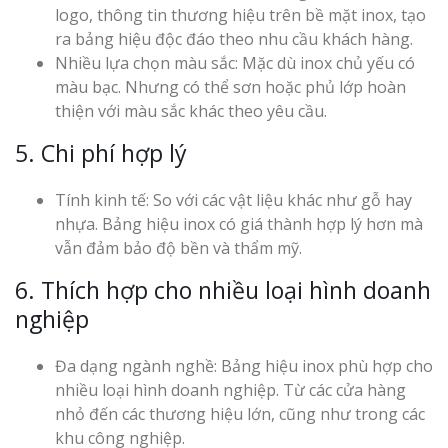
logo, thông tin thương hiệu trên bề mặt inox, tạo
ra bảng hiệu độc đáo theo nhu cầu khách hàng.
Nhiều lựa chọn màu sắc: Mặc dù inox chủ yếu có
màu bạc. Nhưng có thể sơn hoặc phủ lớp hoàn
thiện với màu sắc khác theo yêu cầu.
5. Chi phí hợp lý
Làm Bảng Hi
Thuốc Nghệ An Chuẩn
Tính kinh tế: So với các vật liệu khác như gỗ hay
nhựa. Bảng hiệu inox có giá thành hợp lý hơn mà
Làm Hộp Đèn
vẫn đảm bảo độ bền và thẩm mỹ.
Mỏng Nghệ 
Hút
6. Thích hợp cho nhiều loại hình doanh
nghiệp
Đa dạng ngành nghề: Bảng hiệu inox phù hợp cho
nhiều loại hình doanh nghiệp. Từ các cửa hàng
nhỏ đến các thương hiệu lớn, cũng như trong các
Bảng Hiệu Sa
khu công nghiệp.