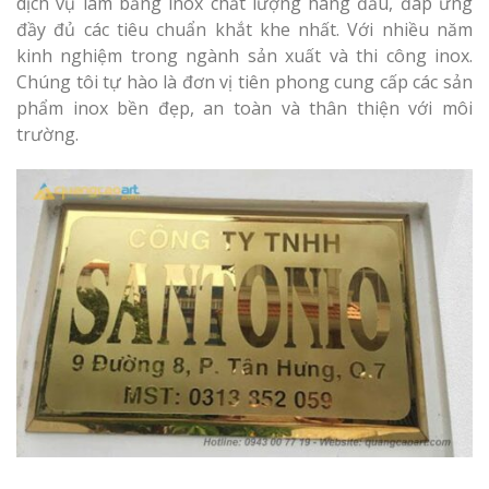
Làm bảng hiệu gỗ tại
dịch vụ làm bảng inox chất lượng hàng đầu, đáp ứng
Nghệ An
đầy đủ các tiêu chuẩn khắt khe nhất. Với nhiều năm
kinh nghiệm trong ngành sản xuất và thi công inox.
Làm biển hiệ
Chúng tôi tự hào là đơn vị tiên phong cung cấp các sản
tóc Thuận An
phẩm inox bền đẹp, an toàn và thân thiện với môi
trường.
Thi công biể
cáo Vinh
Làm bảng hiệu gỗ
homestay chất lượng
Làm biển quả
Nghệ An giá 