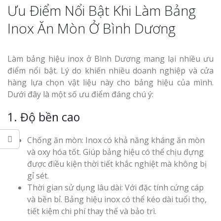
Ưu Điểm Nổi Bật Khi Làm Bảng
Thi Công Bản
Inox Ăn Mòn Ở Bình Dương
Nghệ An Nâng Tầm T
Hiệu
Làm bảng hiệu inox ở Bình Dương mang lại nhiều ưu
Làm Biển Led
điểm nổi bật. Lý do khiến nhiều doanh nghiệp và cửa
Rẻ Tại Vinh Giải Pháp 
hàng lựa chọn vật liệu này cho bảng hiệu của mình.
Quả
Dưới đây là một số ưu điểm đáng chú ý:
Làm Hộp Đèn
1. Độ bền cao
Cáo Tại Vinh Giá Rẻ
Chống ăn mòn: Inox có khả năng kháng ăn mòn
Biển Led Chạ
và oxy hóa tốt. Giúp bảng hiệu có thể chịu đựng
Ma Trận Ngh
được điều kiện thời tiết khắc nghiệt mà không bị
Thi Công Ch
gỉ sét.
Nghiệp
Thời gian sử dụng lâu dài: Với đặc tính cứng cáp
và bền bỉ. Bảng hiệu inox có thể kéo dài tuổi thọ,
tiết kiệm chi phí thay thế và bảo trì.