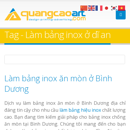
Bảng gỗ treo cửa
Làm bảng hiệ
theo yêu cầu
sữa Bình Dương
Tag - Làm bảng inox ở dĩ an
Làm biển hiệ
Thuận An Bì
Dương
Làm bảng inox ăn mòn ở Bình
Làm bảng hiệu gỗ tại
Dương
Biên Hòa
Thi công biể
cáo Thuận An
Dịch vụ làm bảng inox ăn mòn ở Bình Dương địa chỉ
Dương
đáng tin cậy cho nhu cầu
làm bảng hiệu inox
chất lượng
cao. Bạn đang tìm kiếm giải pháp cho bảng inox chống
ăn mòn tại Bình Dương. Chúng tôi mang đến cho bạn