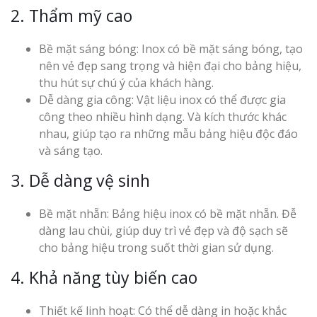
2. Thẩm mỹ cao
Bề mặt sáng bóng: Inox có bề mặt sáng bóng, tạo
Làm Biển Côn
nên vẻ đẹp sang trọng và hiện đại cho bảng hiệu,
Mica Tại Vinh Lấy Nga
thu hút sự chú ý của khách hàng.
Dễ dàng gia công: Vật liệu inox có thể được gia
Làm biển quả
công theo nhiều hình dạng. Và kích thước khác
tại Vinh Nghệ An
nhau, giúp tạo ra những mẫu bảng hiệu độc đáo
và sáng tạo.
Làm Biển Hiệ
Nam Đàn Uy Tín Giá X
3. Dễ dàng vệ sinh
Làm Biển Qu
Bề mặt nhẵn: Bảng hiệu inox có bề mặt nhẵn. Đễ
Mỹ Phẩm Vinh Thu Hú
dàng lau chùi, giúp duy trì vẻ đẹp và độ sạch sẽ
Hàng
cho bảng hiệu trong suốt thời gian sử dụng.
4. Khả năng tùy biến cao
Top 10 Mẫu 
Hiệu Shop Q
Nghệ An Đẹp
Thiết kế linh hoạt: Có thể dễ dàng in hoặc khắc